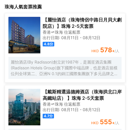
商場。周圍交通便利，四通八達，良好的地理位置及優美的周邊環
爛的微笑，優質的服務恭候每一位賓客的到來！酒店位於珠海市香
珠海
人氣套票推薦
境為你的旅遊、觀光丶購物提供了非常便利的條件。<br>酒店酒店
洲區中心的地段，毗鄰香洲客運總站和公交總站丶浪漫的情侶路沙
客房裝修風格時尚丶温馨丶乾淨，24小時為你熱情服務，相信泉悦
灘和典雅的歌劇院(日月貝)，旁邊就是通大百貨和茂業百貨，優特匯
酒店是你出行旅遊、度假丶商務的理想之選。
商場。周圍交通便利，四通八達，良好的地理位置及優美的周邊環
【麗怡酒店（珠海情侶中路日月貝大劇
境為你的旅遊、觀光丶購物提供了非常便利的條件。<br>酒店酒店
院店）】珠海 2-5天套票
客房裝修風格時尚丶温馨丶乾淨，24小時為你熱情服務，相信泉悦
香港
珠海
往返
船票
酒店是你出行旅遊、度假丶商務的理想之選。
出行日期:
08月11日
-
08月12日
4.8
分
578
+
HKD
/人
麗怡酒店(By Radisson)創立於1987年，是麗笙酒店集團
(Radisson Hotels Group)旗下國際中端品牌，也是酒店規模
位列全球第二、亞洲N 0.1的錦江國際集團旗下多元品牌之
一。麗怡酒店在全球有600多家門店，是麗笙酒店集團旗下
門店數量TOP 1的品牌。 麗怡酒店珠海情侶路日月貝大劇院
店地處珠海市繁華地帶，毗鄰情侶路，日月貝，珠海市政府
【戴斯精選温德姆酒店（珠海拱北口岸
等商圈，距離珠海站，明珠站打車約20分鐘，周邊永旺超
高鐵站店） 】珠海 2-5天套票
市，揚名廣場，購物中心，美食購物，一應俱全， 麗怡酒店
香港
珠海
往返
船票
提供乾淨的住宿環境和舒適温馨多種房型，滿足您的不同需
出行日期:
08月11日
-
08月12日
求，大堂設置了歡迎角、休閒區，店內WIFI公共區域全覆蓋
4.7
分
且配套設施齊全，設有餐廳、洗衣房及健身房(24小時服務)
555
+
HKD
/人
等，是您商務、旅遊、會展、休閒的理想選擇WELCOME