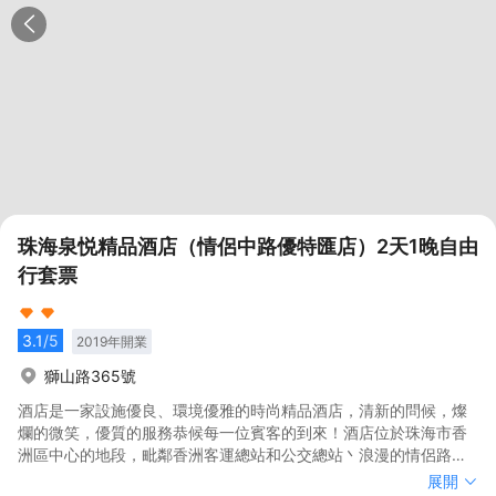
珠海泉悦精品酒店（情侶中路優特匯店）2天1晚自由
行套票
3.1
/5
2019
年開業
獅山路365號
酒店是一家設施優良、環境優雅的時尚精品酒店，清新的問候，燦
爛的微笑，優質的服務恭候每一位賓客的到來！酒店位於珠海市香
洲區中心的地段，毗鄰香洲客運總站和公交總站丶浪漫的情侶路沙
灘和典雅的歌劇院(日月貝)，旁邊就是通大百貨和茂業百貨，優特匯
酒店是一家設施優良、環境優雅的時尚精品酒店，清新的問候，燦
展開