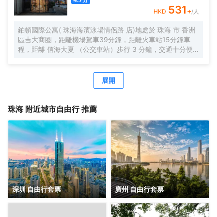
海景和海霞公園，欣賞東方海上日出，港珠澳大橋。中西結
531
+
HKD
/人
合的自助早餐，配以廣東特色，一天的愉快從豐富營養的早
餐開始。
鉑頓國際公寓( 珠海海濱泳場情侶路 店)地處於 珠海 市 香洲
區吉大商圈，距離機場駕車39分鐘，距離火車站15分鐘車
程，距離 信海大夏 （公交車站）步行 3 分鐘，交通十分便
利，鄰近GI時代廣場，吃喝玩樂非常方便，周邊有 美食街、
超市、購物廣場 等生活設施配套。 公寓擁有現代温馨客房，
配套有餐廳、洗衣房、健身房、等公共空間，旅客在享受舒
展開
適住宿的同時，也能輕鬆滿足各種休閒與商務需求。客房分
佈於2-5 層，所有客房都配備有高品質的床品、高速wifi，確
保賓客能夠享受到賓至如歸的居住體驗。 喜悅餐廳位於6
珠海
附近城市自由行 推薦
層，每天都按照國際化標準提供數十種精選早餐品種，2-3種
本地特色菜，展現 珠海飲食文化。此外，每個房間都配備有
洗衣機，賓客在忙碌之餘也能輕鬆打理日常衣物。位於 6 層
的健身房房配備有跑步機、橢圓機、動感單車等高端健身器
材，即便身處旅途，也能輕鬆延續鍛鍊習慣。 鉑頓國際公寓
是東呈集團旗下中高端服務式公寓品牌，以“傾注匠心，融入
當地”為品牌理念，融合現代生活方式和行為，旨在為商旅人
士提供舒適住宿、尊貴服務和非凡體驗的現代化理想居庭。
深圳 自由行套票
廣州 自由行套票