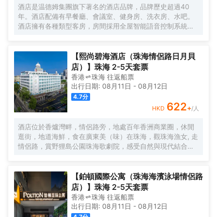
HOME心怡之所。 麗怡酒店的標誌造型是一朵玫瑰花，玫瑰
酒店是温德姆集團旗下著名的酒店品牌，品牌歷史超過40
花語源自古希臘神話，象徵真摯的情誼，無論何時何地，在
年。酒店配備有早餐廳、會議室、健身房、洗衣房、水吧。
麗怡酒店，您都可以一如既往地體驗到真誠、貼心的服務，
酒店擁有各種類型客房，房間採用全屋智能語音控制系統、
精心優選品質體驗讓您感到賓至如歸，我們致力讓每一位賓
智能馬桶，科技感十足。酒店地理位置優越，位於市中心區
客感到愉悅欣喜與備受關懷，用心意讓您更“心怡”。
域繁華路段，距離拱北口岸，珠海高鐵站只需5分鐘車程。如
果您有時間放鬆休息，可以去長隆海洋王國遊玩，情侶路海
【熙尚碧海酒店（珠海情侶路日月貝
邊漫步，緊鄰夏灣夜市，無論您是商務出差還是遊玩，都是
店）】珠海 2-5天套票
您不二之選，戴斯精選温德姆酒店歡迎您的到來！
香港
珠海
往返
船票
出行日期:
08月11日
-
08月12日
4.7
分
622
+
HKD
/人
酒店位於香爐灣畔，情侶路旁，地處百年香洲商業圈，休閒
逛街，地道海鮮，食在廣東美（味）在珠海，觀珠海漁女, 走
情侶路，賞野狸島公園珠海歌劇院，感受自然與現代結合的
海畔生活，甚為便利，酒店配以近百個車位，方便省心。 酒
店直線100米，擁抱香爐灣沙灘，海與您的約定。酒店右側
600米，城市地標一一珠海漁女，城市陽台。左側600米珠
【鉑頓國際公寓（珠海海濱泳場情侶路
海歌劇院（日月貝），距離港珠澳大橋12分鐘。拱北、青茂
店）】珠海 2-5天套票
口岸20分鐘。酒店前後50米公交線路覆蓋全珠海。 酒店傾
香港
珠海
往返
船票
力打造“寬敞高雅空間”優質床品衞浴，完備設施服務，為您提
出行日期:
08月11日
-
08月12日
供優質的住宿服務 酒店中央空調冷暖可調，特色落地窗直觀
4.7
分