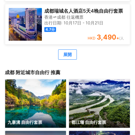
成都瑞城名人酒店5天4晚自由行套票
香港
成都
往返
機票
出行日期:
10月17日
-
10月21日
4.7
分
3,490
+
HKD
/人
展開
成都
附近城市自由行 推薦
九寨溝 自由行套票
都江堰 自由行套票