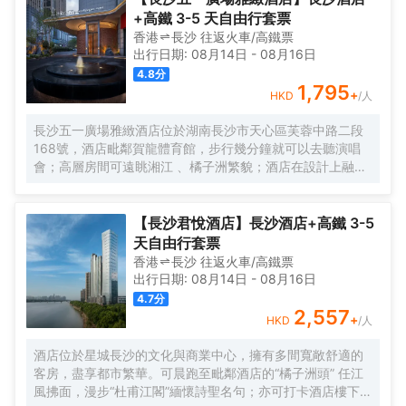
預期的服務與驚喜激發賓客的活力及靈感,致力於為旅客們打
+高鐵 3-5 天自由行套票
造各類別具一格且充滿創造力的創格體驗。
香港
長沙
往返
火車/高鐵票
出行日期:
08月14日
-
08月16日
4.8
分
1,795
+
HKD
/人
長沙五一廣場雅緻酒店位於湖南長沙市天心區芙蓉中路二段
168號，酒店毗鄰賀龍體育館，步行幾分鐘就可以去聽演唱
會；高層房間可遠眺湘江 、橘子洲繁貌；酒店在設計上融入
了天心閣長沙古城牆相關文化元素，也在服務上追求星級體
驗標準，力求為客人提供獨特的住宿體驗，擁有多功能宴會
廳、餐廳、會議室及健身房，帶給您視覺、味覺及和運動的
【長沙君悅酒店】長沙酒店+高鐵 3-5
雙重享受。酒店設施設備齊全 ，各類房間面積40㎡以上，城
天自由行套票
市美景盡收眼底 。小奢於居，大奢於心，以形 、 味 、 聲的
香港
長沙
往返
火車/高鐵票
立體構建傳遞養生智慧 ， 這就是雅緻品牌酒店的東方生活哲
出行日期:
08月14日
-
08月16日
學，更為每一個在城市中漂泊奔忙的心靈 ， 營造尊貴、養心
4.7
分
生活空間 ， 為客人提供大隱於市的度假體驗。
2,557
+
HKD
/人
酒店位於星城長沙的文化與商業中心，擁有多間寬敞舒適的
客房，盡享都市繁華。可晨跑至毗鄰酒店的“橘子洲頭” 任江
風拂面，漫步“杜甫江閣”緬懷詩聖名句；亦可打卡酒店樓下的