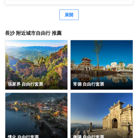
長沙網紅美食景點“超級文和友”，夜蒲鄰街而聞名全國的長沙
各大酒吧。夜宿這超高層地標建築的江景客房，肆意欣賞山
水洲城的壯美夜景。
展開
長沙
附近城市自由行 推薦
張家界 自由行套票
常德 自由行套票
懷化 自由行套票
衡陽 自由行套票