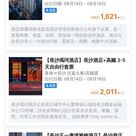
出行日期:
08月14日
-
08月16日
4.8
分
1,621
+
HKD
/人
酒店隸屬湖南省荔高酒店管理有限責任公司旗下企業，是一
家集商務、會宴、休閒、度假為一體的綜合性酒店。酒店位
於長沙市八一中路383號，緊鄰五一商圈，毗鄰中共湖南省
委、省軍區、省司法廳、省公安廳等省直機關單位；長沙博
物館、嗦粉一條街、橘子洲頭等名勝景點近在咫尺；酒店距
離火車站僅5分鐘車程、機場20分鐘車程、迎賓路口地鐵站3
【長沙瑪珂酒店】長沙酒店+高鐵 3-5
分鐘路程，交通四通八達。經過十餘年的沉澱，酒店於2021
天自由行套票
年重裝升級、整裝出發，精心打造出224間不同房型温馨舒
香港
長沙
往返
火車/高鐵票
適客房、1個豪華典雅宴會廳、3個不同規模會議室及8個風
出行日期:
08月14日
-
08月16日
格突出的豪華包廂，以全新面貌、全新姿態迎戰市場，成為
4.8
分
人們商務活動、朋友聚會、家庭度假之地。2021年，酒店成
2,011
+
HKD
/人
功被評定為政府採購定點酒店。酒店以打造“城市的靜謐，家
中的舒適”為己任，致力於展現“寧靜、舒適、高效、現代”的
長沙瑪珂酒店位於長沙城市中心繁華核心地段長沙國金金融
健康都市主題，為旅途人在他鄉打造另一個“家”。我們竭誠恭
中心T2塔樓，設有多間精心設計的客房及套房、餐廳、酒
候您的光臨！
吧、共享工作空間及健身室等。 始終秉承“Only better is
better”的品牌理念，以“與藝術的驚喜碰撞”為核心，為賓客
悉心打造別出心裁的藝術及文化體驗、美酒佳餚、流行和潮
流音樂節目，以及圍繞身心健康主題的活動等。 旨在以超乎
【長沙五一廣場雅緻酒店】長沙酒店