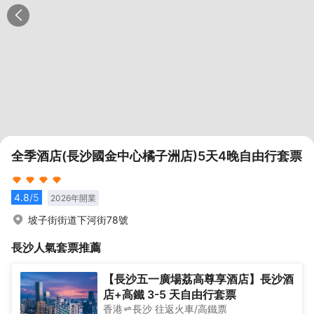
全季酒店(長沙國金中心橘子洲店)5天4晚自由行套票
4.8
/5
2026
年開業
坡子街街道下河街78號
長沙
人氣套票推薦
【長沙五一廣場荔高尊享酒店】長沙酒
店+高鐵 3-5 天自由行套票
香港
長沙
往返
火車/高鐵票