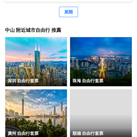
街、步行街、娛樂棋牌一應俱全；著名景點有岐江公園、孫
文西步行街、孫中山故居、詹園、金鐘湖公園等；酒店周邊
展開
交通便利，京珠、東線、西線高速出入口約15分鐘車程，距
離中山北站、中山站約15分鐘車程；是您商務，會展，旅
遊，休閒購物，親朋好友接待的上佳選擇。 酒店擁有逸緻客
中山
附近城市自由行 推薦
房、配套湘廚中國菜館、行政會議室、晏語餐吧、咖啡吧、
傢俱展廳、商務中心、健身房、自助洗衣房、停車場等設
施；酒店所有區域WIFI全覆蓋，高速光纖寬帶免費使用。酒
店客房將摩登元素融入東方美學場景，提供貼心管家式服
務，打造城市中的世外桃源，在繁華世間尋求片刻寧靜，感
受歷史文化名城宜居中山的魅力，打造優雅尊貴、便捷超值
的旅居體驗。 酒店由後客酒店管理公司管理服務，旗下擁有
特高商務、後客商旅、後客智慧、微酒店品牌，致力於為商
深圳 自由行套票
珠海 自由行套票
旅人羣提供獨具個性的居住和服務體驗，呈現出更加多元化
的精品酒店選擇。
廣州 自由行套票
順德 自由行套票