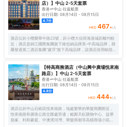
店）】中山 2-5天套票
香港
中山
往返
船票
出行日期:
08月14日
-
08月15日
4.7
分
467
+
HKD
/人
酒店位於小欖榮華中路23號，距小欖大信與海港城距離均較
近；酒店是錦江國際集團旗下維也納品牌系-中高端品牌，隸
屬發過第二酒店集團“盧浮”旗下高端品牌，該酒店採用歐陸風
格設計，小度智能系統、風格經典、雅緻、藝術、温馨，擁
有特色套房及豪華大床房及各類豪華房間，附設超大LED顯
示屏多功能會議室，棋牌、浴足、餐廳、洗衣房等配套設
【特高商務酒店（中山興中廣場悦來南
施，配有地下停車場，可提供住宿、宴會、會議、自助餐
路店）】中山 2-5天套票
飲、定製酒會訂組合服務項目，是閣下商務洽談、旅遊休
香港
中山
往返
船票
閒、出差的優質居所。
出行日期:
08月14日
-
08月15日
4.8
分
444
+
HKD
/人
酒店位於中山石岐區悅來南路，地處繁華的華髮商圈附近，
悅來南路和廣珠公路交匯處旁邊；毗鄰天虹購物中心、益華
嶺峯、利和豪庭、中澳濱河灣、華髮商都等高檔商場小區及
寫字樓，地理位置優越。酒店周邊配套完善，銀行、美食