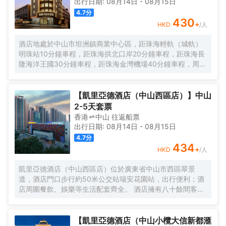
出行日期:
08月14日
-
08月15日
4.7
分
430
+
HKD
/人
酒店地處於中山市坦洲鎮商業中心區，距珠海輕軌（城軌）
明珠站10分鐘車程，距珠海拱北口岸20分鐘車程，距珠海長
隆海洋王國30分鐘車程，距珠海金灣機場40分鐘車程，周邊
特色餐飲、西餐廳、棋牌、清吧、高檔小區集中；有坦洲步
行街、合勝百貨商場、壹加壹大型超市、人民醫院、客運站
和政務服務大廳，集購物、美食、娛樂、商務和行政於一體
【凱里亞德酒店（中山西區店）】中山
等生活設施配套。公寓擁有現代温馨客房，配套有餐廳、洗
2-5天套票
衣房、多功能廳等公共空間，旅客在享受舒適住宿的同時，
香港
中山
往返
船票
也能輕鬆滿足各種休閒與商務需求。客房分佈於2層至5層，
出行日期:
08月14日
-
08月15日
所有客房都配備有高品質的床品、高速wifi及智能控制系統，
4.7
分
確保賓客能夠享受到賓至如歸的居住體驗。喜悅餐廳位於1
434
+
HKD
/人
層，每天都按照國際化標準提供數十種精選早餐品種，2-3種
本地特色菜，展現 （城市）飲食文化。此外，位於6層的洗
凱里亞德酒店（中山西區店）位於廣東省中山市西區翠景
衣房配備有先進的自助洗衣烘乾設備以及高效熨燙機，賓客
道，酒店門口步行約50米公交站瑞安花園站，出行便利；酒
在忙碌之餘也能輕鬆打理日常衣物。公寓是東呈集團旗下中
店周圍餐飲、娛樂等生活配套齊全。 酒店擁有八十餘間客
高端服務式公寓品牌，以“傾注匠心，融入當地”為品牌理念，
房； 房內基礎配設齊全，是商旅出行的不錯之選。
融合現代生活方式和行為，旨在為商旅人士提供舒適住宿、
尊貴服務和非凡體驗的現代化理想居庭。
【凱里亞德酒店（中山小欖大信新都滙