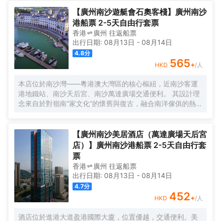
寶安機場僅需50分鐘車程。店內提供小馬智行無人駕駛體驗
券，可輕鬆前往南沙天后宮、南沙濕地公園、廣汽科技館及
【廣州南沙遊艇會石奧客棧】廣州南沙
環宇城購物中心等。 酒店共有261間以海洋為設計靈感的客
港船票 2-5天自由行套票
房及套房，詮釋現代經典與優雅，滿足休閒賓客對在地文化
香港
廣州
往返
船票
的探索與體驗。配備粵式風味的林苑中餐廳、中西結合的漁
出行日期:
08月13日
-
08月14日
人碼頭全日餐廳以及”雙重身份”的薄荷酒吧，體驗創新融合的
4.8
分
珍饈美饌。酒店擁有馬丁叔叔的農場，小朋友們可盡情與小
565
+
HKD
/人
動物們互動亦或參與馬丁叔叔課堂，共度愉快的親子時光。
同時，酒店擁有1,600平方米的宴會及會議場地以及寬敞的戶
本店位於南沙灣——粵港澳大灣區的核心樞紐，近南沙客運
外草坪，可滿足不同的會議及宴會需求，無論商務出行亦或
港地鐵站、南沙天后宮、南沙萬達廣場交通便利。 其設計理
休閒旅遊期待與您共赴南沙，遇見另一種可能。
念來自於對嶺南“家文化”的懷舊與復古，融合南洋傢俱的熱情
奔放精髓，是一家現代海上絲綢之路上讓各路賓客品味嶺南
與南洋風情的輕鬆茶室精品酒店，在經典家居與裝潢中重逢
嶺南文化的歸屬感。 客棧共五層，一層為大堂及茶室，二至
【廣州南沙美居酒店（萬達廣場天后宮
五層為客房，寬敞、舒適、風格各異的客房眾多；供賓客休
店）】廣州南沙港船票 2-5天自由行套
閒暢談的石奧茶室，主要提供早餐、茶點、飲品、簡餐等服
票
務；同時亦與中國大陸獲得“五金錨”獎的南沙遊艇會提供宴
香港
廣州
往返
船票
會/婚宴/會議、中西式餐飲、遊艇觀光/租賃、帆船租賃/體
出行日期:
08月13日
-
08月14日
驗、遊艇帆船駕證考取等不同種服務功能，打造出一種特色
4.7
分
的休閒度假空間。
452
+
HKD
/人
酒店位於進港大道盈港國際大廈，位置優越，交通便利。美