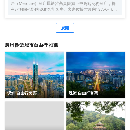
居（Mercure）酒店屬於雅高集團旗下中高端商務酒店，擁
有超開闊視野的優雅智能客房。客房位於大廈內137米-165
米，南沙郵輪母港、虎門大橋、遊艇會、高爾夫球場盡收眼
底。由國際著名設計師周光明先生傾力打造的莫蘭迪色系風
格客房，簡約唯美又精緻典雅，是商務人士出差首善之選。
展開
酒店客房內配有恒温恒壓淋浴、全交換新風系統，高級自動
智能馬桶及科勒浴缸，AI客控系統給您帶來全新的入住體
驗。酒店全體工作人員攜人工智能機器人小美在“Make A
廣州
附近城市自由行 推薦
Day A Better Day”的理念下靜候您的光臨。
深圳 自由行套票
珠海 自由行套票