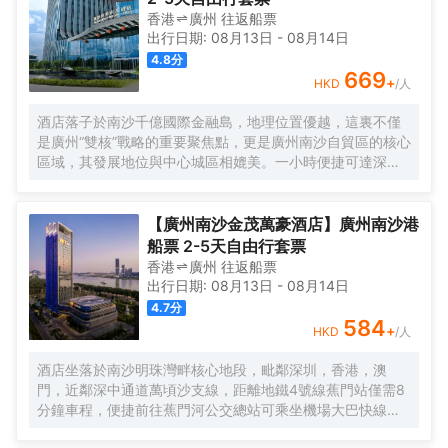
香港
廣州
往返
船票
出行日期:
08月13日
-
08月14日
4.8
分
669
+
HKD
/人
酒店落子於南沙千億國際金融島，地理位置優越，這裏不僅
是廣州“雙核”戰略的重要聚焦點，更是廣州南沙自貿區的核心
區域，其發展地位與中心城區相媲美。一小時便捷可達深
圳、香港、澳門等國內主要城市。 酒店的設計匠心獨運，融
入中式古典美學。飄檐承襲古典起翹之韻，整體造型俯瞰如
字母“A”，既展中國氣派，又含西式願景——Amazing（令人
【廣州南沙金茂萬豪酒店】廣州南沙港
驚歎），Astonishing（令人震撼），隱含着酒店將成為南沙
船票 2-5天自由行套票
乃至全球矚目的中式美學新地標的美好期許。 酒店作為南沙
香港
廣州
往返
船票
國際會展中心綜合體重要組成部分，以“木棉花開，鴻翔海
出行日期:
08月13日
-
08月14日
絲”之設計理念，以大灣區金融新地標之姿態，締造南沙“立足
4.7
分
灣區、協同港澳、面向世界”的實踐範本。
584
+
HKD
/人
酒店坐落於南沙明珠灣畔核心地段，毗鄰深圳，香港，澳
門，近鄰深中通道萬頃沙支線，距離地鐵4號線蕉門站僅需8
分鐘車程，便捷前往蕉門河公交總站可乘坐機場大巴快線或
深中跨市公交等，快速連接大灣區核心商圈，距離深圳國際