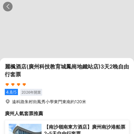
麗楓酒店(廣州科技教育城鳳崗地鐵站店)3天2晚自由
行套票
4.8
/5
2026
年開業
遠科路朱村街鳳秀小學東門東南約120米
廣州
人氣套票推薦
【南沙嶺南東方酒店】廣州南沙港船票
2-5天自由行套票