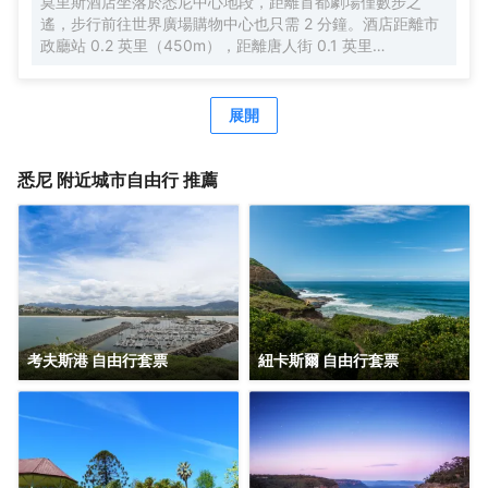
莫里斯酒店坐落於悉尼中心地段，距離首都劇場僅數步之
遙，步行前往世界廣場購物中心也只需 2 分鐘。酒店距離市
政廳站 0.2 英里（450m），距離唐人街 0.1 英里
（270m）。莫里斯酒店位於一棟令人印象深刻的意大利建築
設計建築內，為您提供個性化的體驗。進入精品遺產名錄建
築內的一個令人驚訝而又熟悉的避風港，這是一個遠離周圍
展開
城市喧囂的恢復空間。在 Bar Morris 酒吧登記入住，並使用
免費無線網絡和樂於助人的接待團隊來協助您預訂旅遊/門
票。 Bar Morris 每天早上 7 點至上午 10 點（週末上午 11
悉尼
附近城市自由行 推薦
點）提供收費的歐式單點早餐，並提供午餐和晚餐服務，包
括美味的意大利美食和來自世界各地的各種葡萄酒。入住其
中一間配有平面電視和廣播網絡的客房。免費無線網絡讓您
保持聯繫。私人浴室配有花灑淋浴、免費洗浴用品和吹風
機。房間包括：每天提供蒸汽熨燙機、保險箱、迷你酒吧冰
箱、茶和咖啡設施、Nespresso 咖啡機和家政服務。
考夫斯港 自由行套票
紐卡斯爾 自由行套票