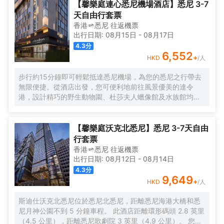
旅客想在自己的房間舒適的用餐，酒店可提供客房服務。若是覺得
均可便捷的使用。服務人員會提前為您準備好電熱水壺和咖啡壺/茶
【馨樂庭連心悉尼機場酒店】悉尼 3-7
酒店的餐飲無法滿足您挑剔的味蕾，附近Harbour Bar and
壺，以滿足您的飲水需求。倘若您在忙碌的一天後想在自己的客房
天自由行套票
Kitchen（西餐）的豬肋骨配薯條、Tetsuya's（日本料理）的confit
內放鬆，提供24小時熱水和吹風機的客房浴室是不錯的選擇。如果
香港
悉尼
往返
機票
of ocean trout和Aria Restaurant Sydney（其他西餐）的raw
旅客想在自己的房間舒適的用餐，酒店可提供客房服務。若是覺得
出行日期:
08月15日
-
08月17日
mooloolaba scallop或許能勾起您的食慾。</br>酒店種類繁多的休
酒店的餐飲無法滿足您挑剔的味蕾，附近Harbour Bar and
4.3
分
閒設施能為每一位下榻於此的您創造多元化的休閒空間，這其中包
Kitchen（西餐）的豬肋骨配薯條、Tetsuya's（日本料理）的confit
6,552
+
HKD
/人
括按摩室和室外泳池。酒店的商務中心將熱情的服務與專業的素質
of ocean trout和Aria Restaurant Sydney（其他西餐）的raw
完美地結合在一起。酒店設有理髮美容中心，您可以在這裏做美容
mooloolaba scallop或許能勾起您的食慾。</br>酒店種類繁多的休
步行約15分鐘即可輕鬆抵達悉尼機場，為您的悉尼之行帶去
沙龍。
閒設施能為每一位下榻於此的您創造多元化的休閒空間，這其中包
無限便捷。從酒店出發，您可便利地前往風景優美的達令
括按摩室和室外泳池。酒店的商務中心將熱情的服務與專業的素質
港，設計精巧的野生動物園、杜莎夫人蠟像館及水族館均匯
完美地結合在一起。酒店設有理髮美容中心，您可以在這裏做美容
聚於此，助您盡享層次豐富的迷人景觀；夜幕降臨，華燈初
沙龍。
上時分，伴以輕柔的徐徐微風，您可悠閒漫步於人來人往的
達令港邊，眼觀穿梭於碼頭間的各式船隻，肆意享受愜意的
【馨樂庭沃克北悉尼】悉尼 3-7天自由
恬靜時光。 酒店外觀享有前衞的時尚設計感，明亮的玻璃窗
行套票
錯落有致地鑲嵌於深色牆身，晚間點亮的暖色燈光仿若為酒
香港
悉尼
往返
機票
店披上了一件華麗的霓裳，散發出無與倫比的迷人風韻。酒
出行日期:
08月12日
-
08月14日
店內的陳設裝潢以柔和的馬卡龍色系為基調，搭配舒適的休
4.3
分
息區座椅，旨在為您締造“家外之家”的温馨入住體驗。現代化
9,649
+
HKD
/人
的客房均獨具匠心設計，兼具優良的私密性與實用性，配備
空調、液晶電視機、熨衣設施及精緻的傢俱，並設有伴您安
斯迪仕沃克北悉尼位於悉尼北悉尼，距離悉尼海港大橋和悉
享酣暢睡眠的優質床品。 寬敞明麗的酒吧裝潢考究，由天賦
尼月神公園不到 5 分鐘車程。 此酒店距離環形碼頭 2.8 英里
異稟的調酒師為您精心調製各式經典雞尾酒，當色香味美的
（4.5 公里），距離悉尼歌劇院 3 英里（4.9 公里）。 您可