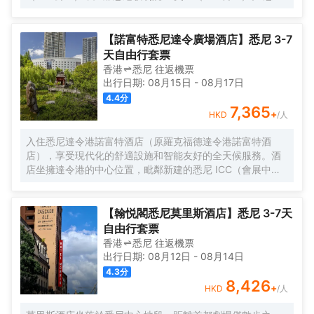
特色小食邂逅芳醇沁人的美酒佳釀，助您度過嫻靜的午後時
充分利用24 小時健身中心等度假設施，此外還有免費 WiFi和
光。您可與至親好友歡聚一堂，細細品嚐精美菜品在脣齒間
禮賓服務等。 每天 7:00 至 11:30 提供收費的即點即煮早
的美妙滋味，伴以窗外飛機起降的開闊風景，讓您在品嚐美
餐。 特色服務/設施包括乾洗/洗衣服務、24 小時前台服務和
【諾富特悉尼達令廣場酒店】悉尼 3-7
食的同時，可盡情感受與周邊曼妙景緻相融合的用餐體驗。
行李寄存。 酒店有 252 間客房，提供智能電視。您的加厚層
天自由行套票
卧床備有羽絨被和高檔床上用品。提供免費無線網絡，方便
香港
悉尼
往返
機票
您與朋友保持聯繫；有線頻道可滿足您的娛樂需求。配備淋
出行日期:
08月15日
-
08月17日
浴設施的私人浴室提供大花灑淋浴噴頭和吹風機。
4.4
分
7,365
+
HKD
/人
入住悉尼達令港諾富特酒店（原羅克福德達令港諾富特酒
店），享受現代化的舒適設施和智能友好的全天候服務。酒
店坐擁達令港的中心位置，毗鄰新建的悉尼 ICC（會展中
心），步行可至達令港城市廣場、中央商務區和唐人街。酒
店擁有 230 間裝修一新客房，均配備可收看 Foxtel 頻道的
純平電視、迷你酒吧、24 小時客房服務、雙頭淋浴和無線網
【翰悦閣悉尼莫里斯酒店】悉尼 3-7天
絡，入住任何一間客房，都可享受到家一般的舒適體驗。
自由行套票
香港
悉尼
往返
機票
出行日期:
08月12日
-
08月14日
4.3
分
8,426
+
HKD
/人