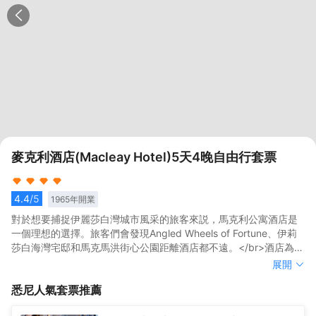
麥克利酒店(Macleay Hotel)5天4晚自由行套票
4.4
/5
1965
年開業
對於想要捕捉伊麗莎白灣城市風采的旅客來説，馬克利公寓酒店是
一個理想的選擇。旅客們會發現Angled Wheels of Fortune、伊莉
莎白海灣宅邸和馬克馬洪街心公園距離酒店都不遠。</br>酒店為您
在客房內配備了國際長途電話、雨傘和熨衣設備，所有入住的客人
對於想要捕捉伊麗莎白灣城市風采的旅客來説，馬克利公寓酒店是
展開
均可便捷的使用。服務人員會提前為您準備好電熱水壺和咖啡壺/茶
一個理想的選擇。旅客們會發現Angled Wheels of Fortune、伊莉
悉尼
人氣套票推薦
壺，以滿足您的飲水需求。倘若您在忙碌的一天後想在自己的客房
莎白海灣宅邸和馬克馬洪街心公園距離酒店都不遠。</br>酒店為您
內放鬆，提供24小時熱水和吹風機的客房浴室是不錯的選擇。如果
在客房內配備了國際長途電話、雨傘和熨衣設備，所有入住的客人