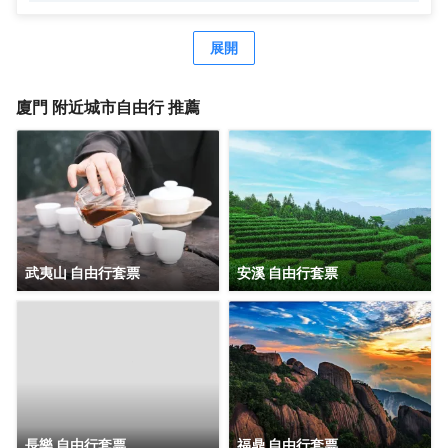
來名列廈門酒店入住率前茅。前丹麥女王、李光耀、陳香
梅、趙雅芝等眾多中外政商名流也曾造訪並讚譽有加，劉海
粟先生曾為鷺江賓館親筆題詞：“賓至如歸”。作為鷺江道上的
展開
地標建築，它典藏了鷺江兩岸百年來的風華，又演繹出中西
合璧、傳統與現代交織的廈門風情，您下榻的，不僅是酒
店，也是時光。 時光隧道1958，是鷺江賓館的一顆璀璨明
廈門
附近城市自由行 推薦
珠。每位踏入這裏的客人，都能在這方寸之間，聆聽城市的
心跳，感受時空的故事。 鷺江賓館將鼓浪嶼景觀“搬進”房
間。晨光初照時，您一睜眼便能飽覽鼓浪嶼風光。在盥洗
室，您在洗漱同時，亦能盡情欣賞鼓浪嶼的絕美景色。 鷺江
賓館享有 “食在鷺江”的經典美譽。七樓是中外遊客和廈門人
民情有獨鍾的觀景餐廳，是集美食與美景於一體的絕美殿
堂，常年名列各大口碑排行榜前列。鷺江賓館從萬千食材到
千變萬化的烹飪手法，追求細節精緻，在飽腹之上，滿足味
武夷山 自由行套票
安溪 自由行套票
蕾想象，跨越時間與山海，尋味鷺江風味。
長樂 自由行套票
福鼎 自由行套票