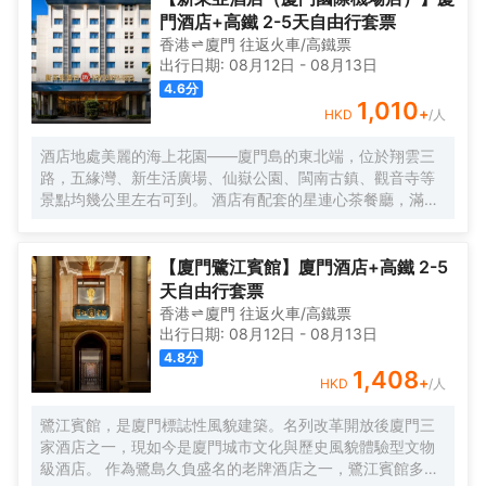
海，便能抵達這片與繁忙及快節奏隔絕的靜謐天堂。 踏入晃
門酒店+高鐵 2-5天自由行套票
巖36，復古留聲機裏傳出的悠揚旋律，似是時光的淺吟低
香港
廈門
往返
火車/高鐵票
唱，伴你開啟這一場優雅之旅。閩南彩色玻璃窗與南洋風情
出行日期:
08月12日
-
08月13日
花紋瓷磚錯落交織，仿若一幅色彩斑斕而又富有異域風情的
4.6
分
畫卷，目光所及之處，皆是細膩的藝術筆觸。每間卧室皆似
1,010
+
HKD
/人
陽光的寵兒，寬敞露台仿若空中花園，精心雕琢的細節之處
盡顯匠心。精心挑選的洗護產品與南方酒店少有的臻品烘衣
酒店地處美麗的海上花園——廈門島的東北端，位於翔雲三
倉，以貼心的呵護，讓每一個清晨的準備都成為一種愉悅的
路，五緣灣、新生活廣場、仙嶽公園、閩南古鎮、觀音寺等
儀式。靜謐的夜晚，在戶外浴缸中舒展身心，拱形窗戶宛如
景點均幾公里左右可到。 酒店有配套的星連心茶餐廳，滿足
精緻畫框，框住那城市的迷人景緻，亦框住這片刻的寧靜與
你的用餐需求；還有大型停車場，為你的出行帶來很多便
閒適。「山石茶事」中，繁茂的木棉樹與龍眼樹的綠意簇擁
捷。 酒店客房整潔乾淨、簡約大方，房內設施齊全，床品每
間，悠然品茗，讓那一抹茶香與自然的氣息相融相契。在那
客一換，網絡讓你與外界溝通不中斷。酒店為住客提供免費
【廈門鷺江賓館】廈門酒店+高鐵 2-5
寧靜的庭院裏，新中式茶韻裊裊，創意咖啡香氣氤氲，時光
接送機服務（詳情諮詢門店）。
天自由行套票
彷彿在此刻停駐，讓人沉醉不知歸路。「日光餐廳」裏，中
香港
廈門
往返
火車/高鐵票
西合璧的融合美食宛如一場舌尖上的文化盛宴。「音樂會客
出行日期:
08月12日
-
08月13日
廳」內，鋼琴伴奏下的威士忌之夜，又似一場靈魂與音符、
4.8
分
美酒的繾綣私語。
1,408
+
HKD
/人
鷺江賓館，是廈門標誌性風貌建築。名列改革開放後廈門三
家酒店之一，現如今是廈門城市文化與歷史風貌體驗型文物
級酒店。 作為鷺島久負盛名的老牌酒店之一，鷺江賓館多年