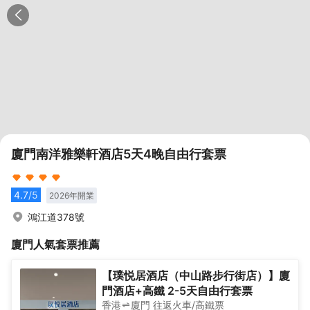
廈門南洋雅樂軒酒店5天4晚自由行套票
4.7
/5
2026
年開業
鴻江道378號
廈門
人氣套票推薦
【璞悦居酒店（中山路步行街店）】廈
門酒店+高鐵 2-5天自由行套票
香港
廈門
往返
火車/高鐵票