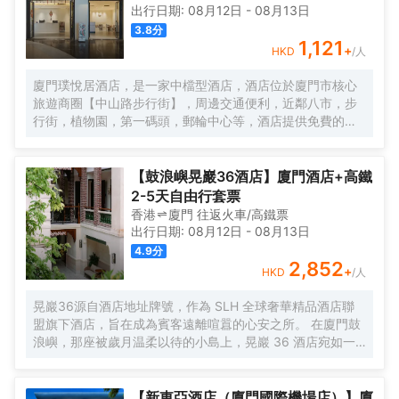
出行日期:
08月12日
-
08月13日
3.8
分
1,121
+
HKD
/人
廈門璞悅居酒店，是一家中檔型酒店，酒店位於廈門市核心
旅遊商圈【中山路步行街】，周邊交通便利，近鄰八市，步
行街，植物園，第一碼頭，郵輪中心等，酒店提供免費的洗
衣服服務。酒店每日提供自助早餐。
【鼓浪嶼晃巖36酒店】廈門酒店+高鐵
2-5天自由行套票
香港
廈門
往返
火車/高鐵票
出行日期:
08月12日
-
08月13日
4.9
分
2,852
+
HKD
/人
晃巖36源自酒店地址牌號，作為 SLH 全球奢華精品酒店聯
盟旗下酒店，旨在成為賓客遠離喧囂的心安之所。 在廈門鼓
浪嶼，那座被歲月温柔以待的小島上，晃巖 36 酒店宛如一
顆明珠，散發着迷人而靜謐的光輝。其前身，是清末民初愛
國華僑邱允衡的故居，歷史的韻味如同一縷幽夢，在每一寸
磚石間縈繞。自廈門搭乘渡輪，仿若穿越一片波光粼粼的詩
【新東亞酒店（廈門國際機場店）】廈