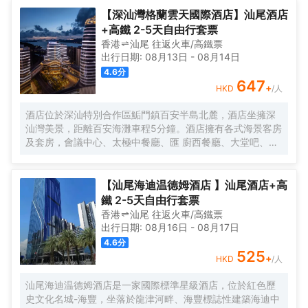
總站約10分鐘，距G15瀋海高速長沙灣出入口約16分鐘。 酒
【深汕灣格蘭雲天國際酒店】汕尾酒店
店是全球第二大酒店集團錦江酒店旗下國際品牌全新5.0系列
+高鐵 2-5天自由行套票
旗艦店，以“新商旅、深睡眠”為核心品牌價值，打造專屬於五
香港
汕尾
往返
火車/高鐵票
感合一的沉浸式體驗。 酒店設立於綜合體第13至第25層，享
出行日期:
08月13日
-
08月14日
受高樓層高視野優勢，擁有大堂休閒區、雲餐廳、健身房、
4.6
分
自助洗衣房、會議室等配套，信利中央廣場停車位較多，集
647
+
HKD
/人
合商業商場、KTV、高端寫字樓、美食，為賓客提供一站式
商旅新生活體驗。 酒店秉承“誠信，專業，高效，務實”的服
酒店位於深汕特別合作區鮜門鎮百安半島北麓，酒店坐擁深
務理念，“用心服務，以誠待人”的服務宗旨，歡迎五湖四海賓
汕灣美景，距離百安海灘車程5分鐘。酒店擁有各式海景客房
客光臨！
及套房，會議中心、太極中餐廳、匯 廚西餐廳、大堂吧、健
身房、棋牌室等配套設施一應俱全，是賓客商務、會議及旅
遊休閒的理想選擇。
【汕尾海迪温德姆酒店 】汕尾酒店+高
鐵 2-5天自由行套票
香港
汕尾
往返
火車/高鐵票
出行日期:
08月16日
-
08月17日
4.6
分
525
+
HKD
/人
汕尾海迪温德姆酒店是一家國際標準星級酒店，位於紅色歷
史文化名城-海豐，坐落於龍津河畔、海豐標誌性建築海迪中