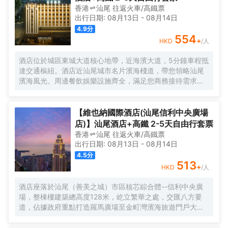
香港
汕尾
往返
火車/高鐵票
出行日期:
08月13日
-
08月14日
4.9
分
554
+
HKD
/人
酒店位於城區東城大道核心地帶，近海濱大道，5分鐘車程抵
達交通樞紐。酒店近汕尾城市名片濱海棧道，帶您領略汕尾
濱海風光。周邊餐飲娛樂設施齊全，滿足您商務接待需求。
亞朵，始於住宿的生活方式品牌集團。從住宿出發，向追求
品質生活的消費者，傳遞人文，温暖，有趣的生活方式，並
以持續改進的優質產品，服務與體驗，塑造和完善人們的未
【維也納國際酒店(汕尾信利中央廣場
來生活，“讓人與人有温度地連接。”
店)】汕尾酒店+高鐵 2-5天自由行套票
香港
汕尾
往返
火車/高鐵票
出行日期:
08月13日
-
08月14日
4.5
分
513
+
HKD
/人
酒店座落於汕尾（善美之城）市區核芯綜合體--信利中央廣
場，整棟樓建築總高度128米，屹立繁華之處，交匯八方要
道，佔據政府重點打造羅馬廣場至金町灣濱海旅遊門戶大道
端頭。面向品清湖，山海湖城相連相擁，湖光山色交相輝
映，景色宜人，飽覽絢麗270度海岸線；距離汕尾粵運汽車