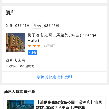
酒店
08月11日
08月16日
汕尾
1
間
5
晚
橙子酒店(汕尾二馬路美食街店)
(Orange
Hotel)
汕尾城區
4.8
分
商務大床房
1張大床
不包餐食
更換其他
班次
和房型
汕尾
人氣套票推薦
【汕尾高鐵站濱海公園亞朵酒店】汕尾
酒店+高鐵 2-5天自由行套票