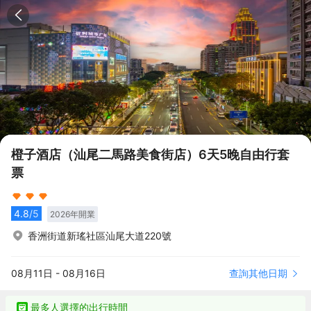
橙子酒店（汕尾二馬路美食街店）6天5晚自由行套
票
4.8
/5
2026
年開業
香洲街道新瑤社區汕尾大道220號
查詢其他日期
08月11日
-
08月16日
最多人選擇的出行時間