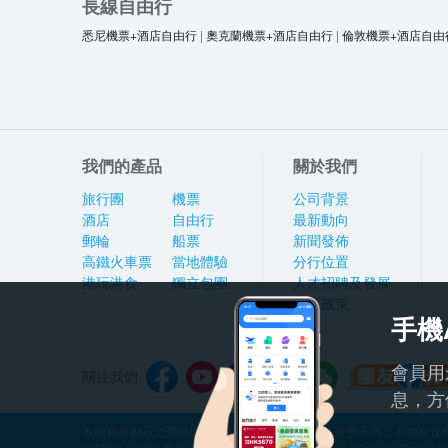
長線自由行
悉尼機票+酒店自由行
|
奧克蘭機票+酒店自由行
|
倫敦機票+酒店自由
我們的產品
關於我們
旅行團
機票
公司背景
酒店
自由行
最新動向
郵輪
船票
新聞發佈
高鐵火車票
當地體驗
分行位置
港玩港食
獨立包團
人才招聘及發展
私隱政策
手機
會員用
關注我們
息，方
本網頁所顯示之價格因應產品種類及出發日期而有所不同，不包括任何