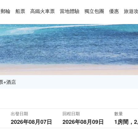
郵輪
船票
高鐵火車票
當地體驗
獨立包團
優惠
旅遊
票+酒店
出發日期
回程日期
數量
2026年08月07日
2026年08月09日
1房間，
2