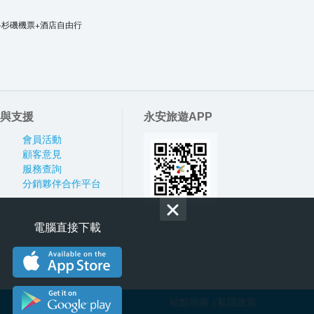
洛杉磯機票+酒店自由行
與支援
永安旅遊APP
會員活動
顧客意見
服務查詢
分銷夥伴合作平台
電腦直接下載
站點地圖
私隱政策
|