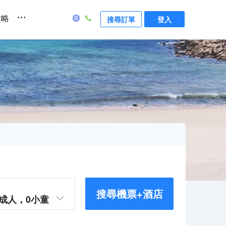
...
攻略
搜尋訂單
登入
搜尋機票+酒店
成人，
0
小童