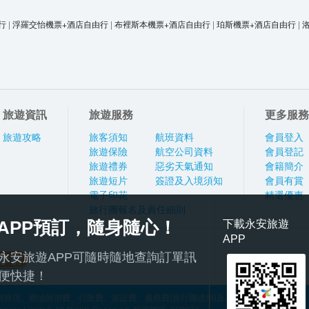
行
|
浮羅交怡機票+酒店自由行
|
布裡斯本機票+酒店自由行
|
珀斯機票+酒店自由行
|
旅遊資訊
旅遊服務
更多服務
旅遊攻略
旅客須知
航班資料
會員登入
旅遊保險
航空公司資料
會員登記
旅遊禮券
惡劣天氣通知
會籍簡介
旅遊短片
簽證及入境須知
會員有賞
電子印花
精選優惠
旅行團報名及責任細則
APP預訂，隨身隨心！
下載永安旅遊
APP
永安旅遊APP可隨時隨地查詢訂單訊
便快捷！
稅項、燃油附加費、行政費、簽証費、服務費(旅行團適用)及其他應繳費用