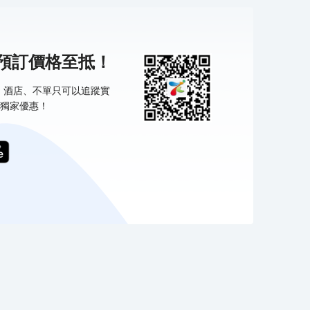
機預訂價格至抵！
票、酒店、不單只可以追蹤實
獨家優惠！