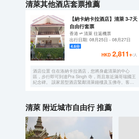
清萊
其他酒店套票推薦
【納卡納卡拉酒店】清萊 3-7天
自由行套票
香港
清萊
往返
機票
出行日期:
08月25日
-
08月27日
4.6
分
2,811
+
HKD
/人
酒店位置 住在洛納卡拉酒店，您將身處清萊的中心
區，步行即可到達Pra Singh 寺，而且靠近滿哥瑞國王
紀念碑。 該家居型酒店緊鄰清萊鐘樓及玉佛寺。客房
有70 間空調客房提供冰箱和液晶電視；您定能在旅途
中找到家的舒適。免費無線上網讓您與朋友保持聯繫；
有線節目可滿足您的娛樂需求。
清萊
附近城市自由行 推薦