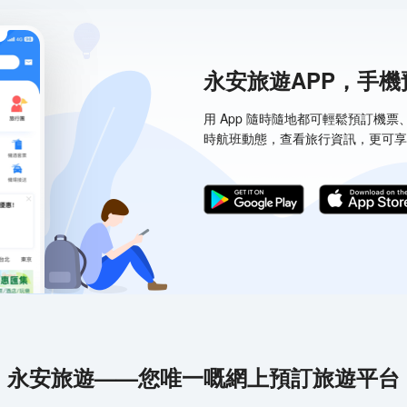
永安旅遊APP，手
用 App 隨時隨地都可輕鬆預訂機
時航班動態，查看旅行資訊，更可享
永安旅遊——您唯一嘅網上預訂旅遊平台