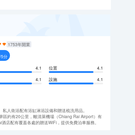
1753
年開業
/5分
4.1
位置
4.1
4.1
設施
4.1
欣賞山景。私人衛浴配有浴缸淋浴設備和贈送梳洗用品。
約有20公里，離清萊機場（Chiang Rai Airport）有
Chiang Rai酒店配有覆蓋各處的贈送WiFi，提供免費泊車服務。