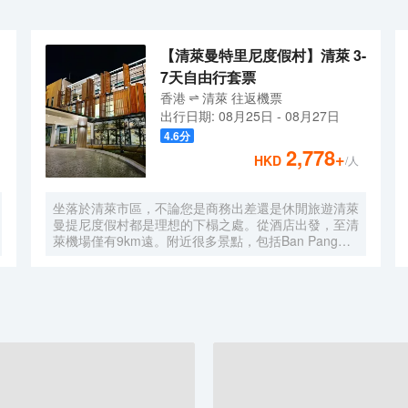
【清萊曼特里尼度假村】清萊 3-
7天自由行套票
香港
清萊
往返
機票
出行日期:
08月25日
-
08月27日
4.6
分
2,778
+
HKD
/人
坐落於清萊市區，不論您是商務出差還是休閒旅遊清萊
曼提尼度假村都是理想的下榻之處。從酒店出發，至清
萊機場僅有9km遠。附近很多景點，包括Ban Pang
Khon、契迪龍寺 和Sri Sai Mun Market都離酒店不
遠。酒店坐落於清萊鐘樓邊，附近還有很多景點包括
Wat Chetawan Temple和孟萊王雕像。