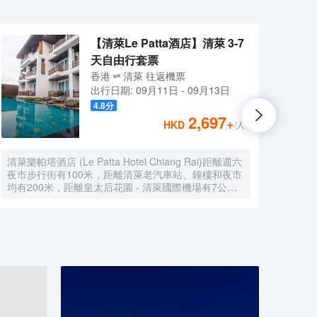
【清萊Le Patta酒店】清萊 3-7
天自由行套票
香港
清萊
往返
機票
出行日期:
09月11日
-
09月13日
4.8
分
2,697
+
HKD
/人
清萊樂帕塔酒店 (Le Patta Hotel Chiang Rai)距離週六
清萊
夜市步行街有100米，距離清萊老汽車站、鐘樓和夜市
泰國
均有200米，距離皇太后花園 - 清萊國際機場有7公
反映
里。酒店提供內部停車場。
Leg
設有
瞰河