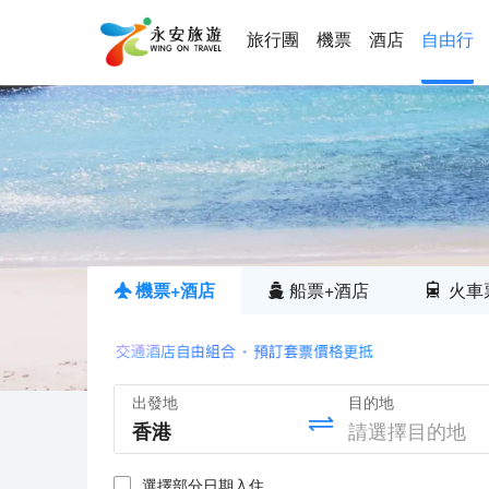
旅行團
機票
酒店
自由行
機票+酒店
船票+酒店
火車
出發地
目的地
選擇部分日期入住