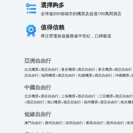
選擇夠多
全球逾200個城市的機票及超過100萬間酒店
值得信賴
專注營運旅遊服務逾半世紀，口碑載道
亞洲自由行
台北機票+酒店自由行
|
曼谷機票+酒店自由行
|
東京機票+酒店自由行
店自由行
|
福岡機票+酒店自由行
|
札幌機票+酒店自由行
|
沖繩機票+
中國自由行
北京機票+酒店自由行
|
上海機票+酒店自由行
|
三亞機票+酒店自由行
+酒店自由行
|
海口機票+酒店自由行
|
福州機票+酒店自由行
|
南京機
短線自由行
澳門自由行
|
廣州自由行
|
深圳自由行
|
番禺自由行
|
惠州自由行
|
珠