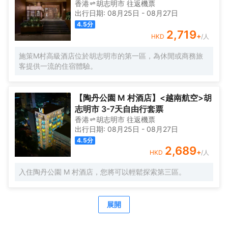
上細緻周到的服務，酒店的休閒區定能滿足您的品質需求。
香港
胡志明市
往返
機票
酒店的會議廳將熱情的服務與專業的素質完美地結合在一
出行日期:
08月25日
-
08月27日
起。提供乾洗服務，為您的旅途省心。
4.5
分
2,719
+
HKD
/人
施策M村高級酒店位於胡志明市的第一區，為休閒或商務旅
客提供一流的住宿體驗。
【陶丹公園 M 村酒店】<越南航空>胡
志明市 3-7天自由行套票
香港
胡志明市
往返
機票
出行日期:
08月25日
-
08月27日
4.5
分
2,689
+
HKD
/人
入住陶丹公園 M 村酒店，您將可以輕鬆探索第三區。
展開