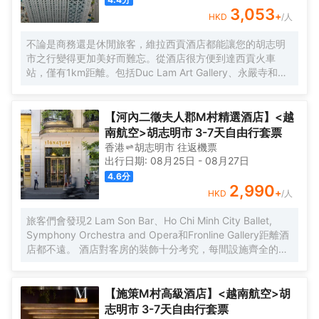
3,053
+
HKD
/人
不論是商務還是休閒旅客，維拉西貢酒店都能讓您的胡志明
市之行變得更加美好而難忘。從酒店很方便到達西貢火車
站，僅有1km距離。包括Duc Lam Art Gallery、永嚴寺和
Wat Chantarangsay都在短距離內，入住酒店的旅客在該地
區遊覽會很方便。 酒店對客房的裝飾十分考究，每間設施齊
全的客房都配備有雨傘、房內保險箱和空調。有飲水需求的
【河內二徵夫人郡M村精選酒店】<越
旅客，酒店還為您提供了瓶裝水。浴室配有拖鞋、24小時熱
南航空>胡志明市 3-7天自由行套票
水和浴缸。在餘暇時間，可以選擇去酒店的酒吧喝上一杯飲
香港
胡志明市
往返
機票
料，驅走所有的疲憊。貼心的送餐服務可以滿足那些喜歡在
出行日期:
08月25日
-
08月27日
私人場合進餐的旅客。除此之外，周邊餐飲種類繁多。
4.6
分
HOME FINEST（東南亞菜）供應一流的推薦美味-Grilled
2,990
+
HKD
/人
beef on hot rock stone，Huynh Hoa Sandwich
Shop（BÁNH MÌ HUỲNH HOA）（快餐簡餐）提供的法棍
旅客們會發現2 Lam Son Bar、Ho Chi Minh City Ballet,
三明治備受好評，Cyclo Resto（東南亞菜）的香茅雞也是來
Symphony Orchestra and Opera和Fronline Gallery距離酒
這裏遊玩不容錯過的美味。 住客既能在 室外泳池揮灑汗水，
店都不遠。 酒店對客房的裝飾十分考究，每間設施齊全的客
也可以在桑拿浴室放鬆身心。酒店設有會議廳和商務中心，
房都配備有熨衣設備、房內保險箱和衣櫃/衣櫥。服務人員會
為旅客提供高品質的商務服務。提供乾洗服務，為您的旅途
提前為您準備好電熱水壺和瓶裝水，以滿足您的飲水需求。
省心。
倘若您在忙碌的一天後想在自己的客房內放鬆，提供拖鞋和
【施策M村高級酒店】<越南航空>胡
24小時熱水的客房浴室是不錯的選擇。 優美的環境，再搭配
志明市 3-7天自由行套票