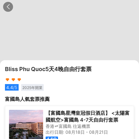
Bliss Phu Quoc5天4晚自由行套票
4.4
/5
2025
年開業
富國島
人氣套票推薦
【富國島星灣皇冠假日酒店】 <太陽富
國航空>富國島 4-7天自由行套票
香港
富國島
往返
機票
出行日期:
08月18日
-
08月21日
4.6
分