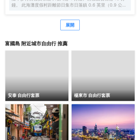
鐘。 此海灘度假村距離節日集市日落鎮 0.6 英里（0.9 公
里），距離聖保羅海灘 4.8 英里（7.7 公里）。 您可到 SPA
慰勞一下自己，這裏提供按摩、身體護理和麪部護理。
展開
富國島
附近城市自由行 推薦
安泰 自由行套票
楊東市 自由行套票