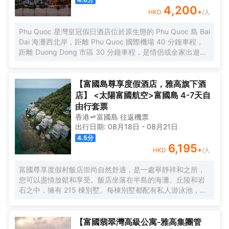
4,200
+
HKD
/人
Phu Quoc 星灣皇冠假日酒店位於原生態的 Phu Quoc 島 Bai
Dai 海灘西北岸，距離 Phu Quoc 國際機場 40 分鐘車程，
距離 Duong Dong 市區 30 分鐘車程，是情侶或全家出遊的
理想目的地。度假村配有 308 間精美的客房、套房和別墅，
提供兩項特色就餐體驗、水療、先進的健身設備以及定製化
的聚會和活動設施.
【富國島尊享度假酒店，雅高旗下酒
店】 <太陽富國航空>富國島 4-7天自
由行套票
香港
富國島
往返
機票
出行日期:
08月18日
-
08月21日
4.5
分
6,195
+
HKD
/人
富國尊享度假村飯店崇尚自然舒適，是一處寧靜祥和之所，
您可以盡情放鬆和享受。飯店坐落在半島的海灘、丘陵和岩
石之中，擁有 215 棟別墅。每棟別墅都配有私人游泳池，設
有大起居室和餐廳以及寬敞的小廚房，坐擁迷人的海景。
【富國翡翠灣高級公寓-雅高集團管