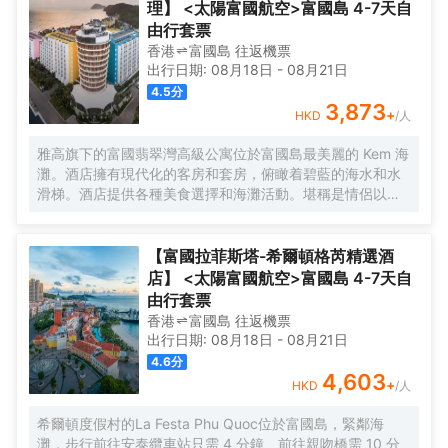
理】 <太陽富國航空>富國島 4-7天自
由行套票
香港
富國島
往返
機票
出行日期:
08月18日
-
08月21日
4.5
分
3,873
+
HKD
/人
雅高旗下的富國翡翠灣高級公寓位於富國島最美麗的 Kem 海
灘。酒店擁有現代化的客房和套房，俯瞰着碧藍的海水和水
滑梯。酒店提供各種美食選擇和海灘活動。堪稱是情侶以及
攜家人一起旅行者的完美度假勝地。
【富國拉菲斯塔-希爾頓格芮精選酒
店】 <太陽富國航空>富國島 4-7天自
由行套票
香港
富國島
往返
機票
出行日期:
08月18日
-
08月21日
4.6
分
4,603
+
HKD
/人
希爾頓度假村的La Festa Phu Quoc位於富國島，緊鄰海
灘，步行前往安泰纜車站只需 4 分鐘、前往親吻橋需 10 分