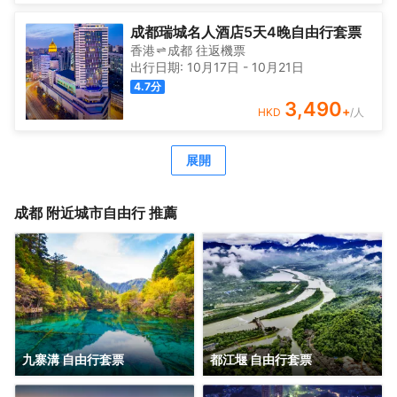
成都瑞城名人酒店5天4晚自由行套票
香港
成都
往返
機票
出行日期:
10月17日
-
10月21日
4.7
分
3,490
+
HKD
/人
展開
成都
附近城市自由行 推薦
九寨溝 自由行套票
都江堰 自由行套票