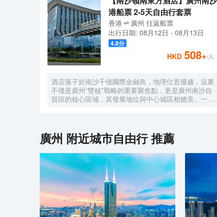
【南沙嶺南東方酒店】廣州南沙
港船票 2-5天自由行套票
香港
廣州
往返
船票
出行日期:
08月12日
-
08月13日
4.8
分
508
+
HKD
/人
酒店落子於南沙千億國際金融島，地理位置優越，這裏
不僅是廣州“雙核”戰略的重要聚焦點，更是廣州南沙自
貿區的核心區域，其發展地位與中心城區相媲美。一小
時便捷可達深圳、香港、澳門等國內主要城市。 酒店
的設計匠心獨運，融入中式古典美學。飄檐承襲古典起
翹之韻，整體造型俯瞰如字母“A”，既展中國氣派，又
含西式願景——Amazing（令人驚歎），
廣州
附近城市自由行 推薦
Astonishing（令人震撼），隱含着酒店將成為南沙乃
至全球矚目的中式美學新地標的美好期許。 酒店作為
南沙國際會展中心綜合體重要組成部分，以“木棉花
開，鴻翔海絲”之設計理念，以大灣區金融新地標之姿
態，締造南沙“立足灣區、協同港澳、面向世界”的實踐
範本。