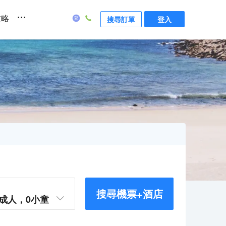
...
攻略
搜尋訂單
登入
搜尋機票+酒店
成人，
0
小童