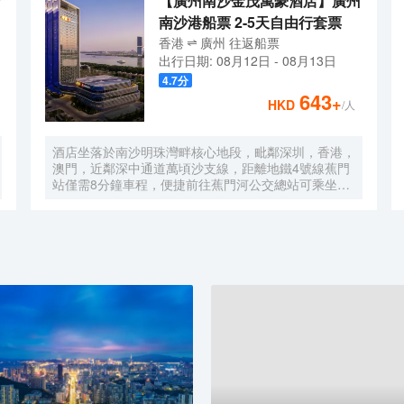
【廣州南沙金茂萬豪酒店】廣州
南沙港船票 2-5天自由行套票
香港
廣州
往返
船票
出行日期:
08月12日
-
08月13日
4.7
分
643
+
HKD
/人
酒店坐落於南沙明珠灣畔核心地段，毗鄰深圳，香港，
澳門，近鄰深中通道萬頃沙支線，距離地鐵4號線蕉門
站僅需8分鐘車程，便捷前往蕉門河公交總站可乘坐機
場大巴快線或深中跨市公交等，快速連接大灣區核心商
圈，距離深圳國際寶安機場僅需50分鐘車程。店內提
供小馬智行無人駕駛體驗券，可輕鬆前往南沙天后宮、
南沙濕地公園、廣汽科技館及環宇城購物中心等。 酒
店共有261間以海洋為設計靈感的客房及套房，詮釋現
代經典與優雅，滿足休閒賓客對在地文化的探索與體
驗。配備粵式風味的林苑中餐廳、中西結合的漁人碼頭
全日餐廳以及”雙重身份”的薄荷酒吧，體驗創新融合的
珍饈美饌。酒店擁有馬丁叔叔的農場，小朋友們可盡情
與小動物們互動亦或參與馬丁叔叔課堂，共度愉快的親
子時光。同時，酒店擁有1,600平方米的宴會及會議場
地以及寬敞的戶外草坪，可滿足不同的會議及宴會需
求，無論商務出行亦或休閒旅遊期待與您共赴南沙，遇