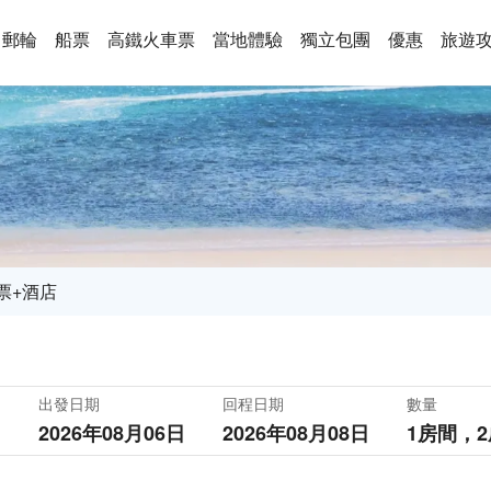
郵輪
船票
高鐵火車票
當地體驗
獨立包團
優惠
旅遊
票+酒店
出發日期
回程日期
數量
2026年08月06日
2026年08月08日
1房間，
2