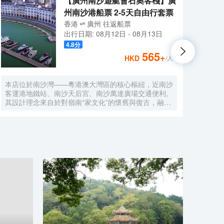
【廣州南沙遊艇會石奧客棧】廣
州南沙港船票 2-5天自由行套票
香港
廣州
往返
船票
出行日期:
08月12日
-
08月13日
4.8
分
565
+
HKD
/人
本店位於南沙灣——粵港澳大灣區的核心樞紐，近南沙
酒店
客運港地鐵站、南沙天后宮、南沙萬達廣場交通便利。
利。美
其設計理念來自於對嶺南“家文化”的懷舊與復古，融合
務酒
南洋傢俱的熱情奔放精髓，是一家現代海上絲綢之路上
廈內1
讓各路賓客品味嶺南與南洋風情的輕鬆茶室精品酒店，
會、
在經典家居與裝潢中重逢嶺南文化的歸屬感。 客棧共
生傾
五層，一層為大堂及茶室，二至五層為客房，寬敞、舒
雅，
適、風格各異的客房眾多；供賓客休閒暢談的石奧茶
恒壓
室，主要提供早餐、茶點、飲品、簡餐等服務；同時亦
浴缸
與中國大陸獲得“五金錨”獎的南沙遊艇會提供宴會/婚
工作人
宴/會議、中西式餐飲、遊艇觀光/租賃、帆船租賃/體
Bet
驗、遊艇帆船駕證考取等不同種服務功能，打造出一種
特色的休閒度假空間。