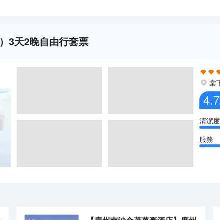
）3天2晚自由行套票
棠
4.7
清潔度
服務