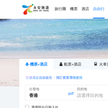
旅行團
機票
酒店
自由行
機票+酒店
船票+酒店
火車
出發地
目的地
選擇部分日期入住