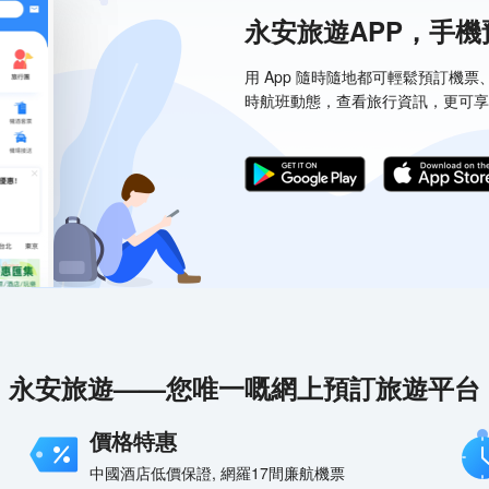
永安旅遊APP，手
用 App 隨時隨地都可輕鬆預訂機
時航班動態，查看旅行資訊，更可享
永安旅遊——您唯一嘅網上預訂旅遊平台
價格特惠
中國酒店低價保證, 網羅17間廉航機票