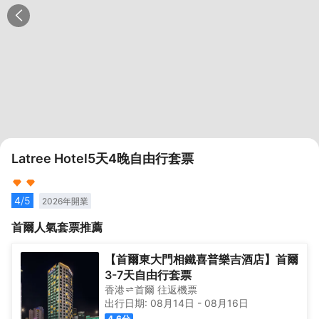
Latree Hotel5天4晚自由行套票
4
/5
2026
年開業
首爾
人氣套票推薦
【首爾東大門相鐵喜普樂吉酒店】首爾
3-7天自由行套票
香港
首爾
往返
機票
出行日期:
08月14日
-
08月16日
4.6
分