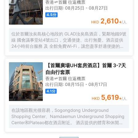
議室和健身中心等設施,提供與眾不同的服務,為客人提供舒適
香港
首爾
往返
機票
的放鬆和成功的商務環境。
出行日期:
08月25日
-
08月27日
4.5
分
2,610
+
HKD
/人
位於首爾汝矣島核心地段的 GLAD汝矣島酒店，緊鄰地鐵9號
線 國會議事堂站4號出口，交通便捷、出行無憂。酒店提供
24小時前台服務 及 全館免費Wi-Fi，讓您盡享舒適便捷的入
住體驗。 所有客房均配備 寬敞的休息區、42英寸LED有線/
衞星電視、辦公書桌 及配有高端洗浴用品的 私人浴室，無論
是商務出行還是休閒旅遊，都能滿足您的多樣需求。 清晨可
【首爾廣場UH套房酒店】首爾 3-7天
在一樓餐廳享用豐盛的 自助早餐（供應時間：06:30～
自由行套票
09:30），開啟活力滿滿的一天。傍晚時分，不妨前往本店
香港
首爾
往返
機票
特色酒吧 Black Bar，品嚐精選 單一麥芽威士忌，或在14層
出行日期:
08月15日
-
08月17日
的高端日料餐廳 Kappo Aki，細品選用應季食材烹製的正宗
4.1
分
日本料理，體驗味蕾盛宴。 酒店步行 5分鐘可達國會議事
5,619
+
HKD
/人
堂，15分鐘可達IFC Mall與The Hyundai Seoul現代百貨，購
物、休閒與商務活動輕鬆切換。前往 金浦國際機場僅需約25
在該地區觀光很容易，Sogongdong Underground
分鐘車程，仁川國際機場約50分鐘車程，是商務與旅行人士
Shopping Center、Namdaemun Underground Shopping
的理想之選。
Center和Plateao都在酒店附近。 酒店提供的體育和休閒設
施，旨在為旅客營造多姿多彩的住宿體驗。