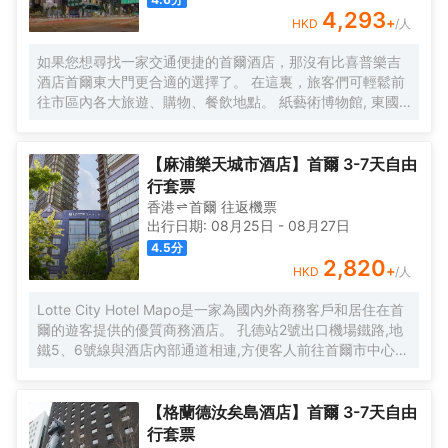
4,293
+
HKD
/人
如果您想尋找一家交通便捷的首爾酒店，那沒有比喜普樂吉
酒店首爾東大門更合適的選擇了。 在這裏，旅客們可輕鬆前
往市區內各大旅遊、購物、餐飲地點。 紙藝術博物館, 東國
大學地鐵站, 獎忠體育館也近在咫尺。 喜普樂吉酒店首爾東
大門提供優質貼心的服務和方便實用的設施，贏得了客人的
普遍好評。 酒店的特色服務有無線網絡, 洗衣服務/乾洗, 會
【麻浦樂天城市酒店】首爾 3-7天自由
議設施, 保險箱, 接送服務。 喜普樂吉酒店首爾東大門有裝修
行套票
精美的客房，每間都配有液晶電視/等離子電視, 空調, 冰箱,
香港
首爾
往返
機票
無線上網（免費）。 酒店內的健身中心是忙碌的一天後放鬆
出行日期:
08月25日
-
08月27日
身心的理想去處。 想在首爾尋找舒適又便捷的酒店，就一定
4.5
分
要考慮喜普樂吉酒店首爾東大門，能帶給您賓至如歸的感
2,820
+
HKD
/人
覺。
Lotte City Hotel Mapo是一家為國內外商務客戶和居住在首
爾的遊客提供的優質商務酒店。 孔德站2號出口機場鐵路,地
鐵5、6號線與酒店內部通道相連,方便客人前往首爾市中心和
旅遊景點。 特別是,距離金融、商務中心地區汝矣島和首爾站
不到10分鐘車程,乘坐地鐵15分鐘即可到達熱鬧的弘大地區、
新村、明洞。 Lotte City Hotel Mapo酒店為客人提供舒適的
【格蘭德汝矣島酒店】首爾 3-7天自由
客房、現代化的餐廳Naru、自然採光的室內游泳池、商務會
行套票