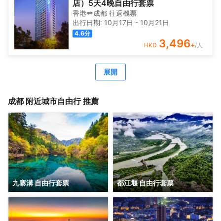
店）5天4晚自由行套票
香港
成都
往返
機票
出行日期:
10月17日
-
10月21日
4.6
分
3,496
+
HKD
/人
展開
成都
附近城市自由行 推薦
九寨溝 自由行套票
都江堰 自由行套票