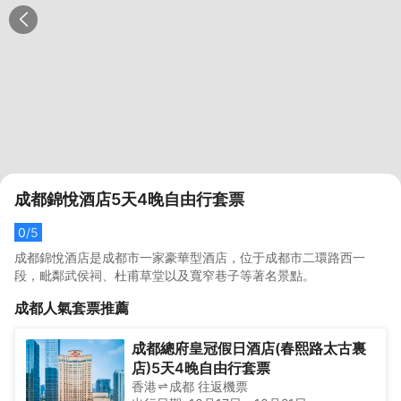
成都錦悅酒店5天4晚自由行套票
0
/5
成都錦悅酒店是成都市一家豪華型酒店，位于成都市二環路西一
段，毗鄰武侯祠、杜甫草堂以及寬窄巷子等著名景點。
成都
人氣套票推薦
成都總府皇冠假日酒店(春熙路太古裏
店)5天4晚自由行套票
香港
成都
往返
機票