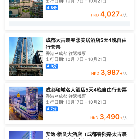
出行日期:
10月17日
-
10月21日
4.8
分
4,027
+
HKD
/人
成都太古裏春熙美居酒店5天4晚自由
行套票
香港
成都
往返
機票
出行日期:
10月17日
-
10月21日
4.8
分
3,987
+
HKD
/人
成都瑞城名人酒店5天4晚自由行套票
香港
成都
往返
機票
出行日期:
10月17日
-
10月21日
4.7
分
3,490
+
HKD
/人
安逸·新良大酒店（成都春熙路太古裏