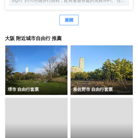
Sign）約10分鐘步行路程，配有覆蓋各處的免費WiFi。 住此
酒店可以享受免費的甜品自助餐。 酒店的每間客房均配有空
調、帶衞星頻道的平板電視、電熱水壺、保險箱，以及帶拖
鞋、免費洗浴用品、瓶裝水和吹風機的私人浴室，酒店為住
展開
客提供行李寄存。 酒店提供24小時前台。酒店前台提供免費
的攜帶式WiFi租賃服務。客人可在入住期間使用按摩椅。 酒
店在20:30至21:30之間供應免費日式拉麪和含酒精飲料的飲
大阪
附近城市自由行 推薦
品。酒店內提供額外收費的自助早餐以及觀光信息手冊，是
性價比極高的酒店，給您旅途帶來便捷和舒適。
堺市 自由行套票
泉佐野市 自由行套票