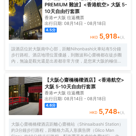
務。 有 276 間客房提供冰箱和液晶電視；您定能在旅途中找
PREMIUM 難波】<香港航空> 大阪 5-
到家的舒適。您的卧床備有羽絨被和高檔床上用品。提供免
10天自由行套票
費有線和無線上網，方便您與朋友保持聯繫；另提供有線頻
香港
大阪
往返
機票
道，可滿足您的娛樂需求。配備淋浴/盆浴組合的浴室提供浸
出行日期:
08月14日
-
08月18日
泡浴缸和免費洗浴用品。
4.5
分
5,918
+
HKD
/人
該酒店位於大阪南中心部，距離Nihonbashi火車站有5分鐘
步行路程。酒店地理位置優越，到難波和心齋橋都在徒步圈
內，無論是觀光還是出差都非常方便，是您來大阪的極佳選
擇。 酒店的外觀現代簡約，內部設計典雅精緻。酒店設有餐
廳、投幣式自助洗衣機、桑拿、男女分離式天然温泉大浴場
等設施，提供乾洗服務、複印服務以及行李寄存服務。酒店
【大阪心齋橋橋樑酒店】<香港航空>
客房典雅舒適，房內配備衞星平面電視、冰箱、電熱水壺等
大阪 5-10天自由行套票
設施，能在不經意間給您一絲驚喜。下榻酒店，您還可以徜
香港
大阪
往返
機票
徉於温泉中，放鬆身心，享受的服務。 酒店一流的設施和高
出行日期:
08月14日
-
08月18日
品質的服務，讓您享受貴族般的待遇和尊榮，您的大阪之行
4.6
分
將更加舒適暢快。 酒店從2015年9月起開始分時段提供免費
5,748
+
HKD
/人
班車。按照酒店→伊丹機場巴士停車站→大阪city air樞紐站
（OCAT）→地鐵/近鐵Namba的路線每天運行，只提供送機
大阪心齋橋橋樑酒店距離心齋橋站（Shinsaibashi Station）
服務。
約3分鐘步行路程，距離格力高人形廣告牌（Glico Man