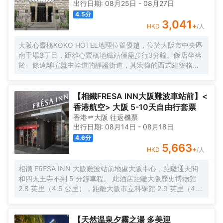
出行日期:
08月25日
-
08月27日
4.5
分
3,041
+
HKD
/人
大阪心齋橋KOKO HOTEL地理位置優越，位於大阪市中央區
南千場3丁目，距離心齋橋地鐵站僅需步行3分鐘。飯店坐落
於一條遠離喧囂主幹道的靜謐街道，其宏偉的西式建築格外
引人注目。儘管位於心齋橋中心地帶，飯店營造出寧靜祥和
的氛圍，為賓客提供高品質的住宿體驗。
【相鐵FRESA INN大阪難波車站前】<
香港航空> 大阪 5-10天自由行套票
香港
大阪
往返
機票
出行日期:
08月14日
-
08月18日
4.6
分
5,663
+
HKD
/人
相鐵 FRESA INN 大阪難波站前地處大阪中心，距離通天閣
和四天王寺不到 5 分鐘車程。 此酒店距離大阪歷史博物館
2.8 英里（4.5 公里），距離大阪市立科學館 2.9 英里（4.7
公里）。 您可利用免費 WiFi、公共區電視和自動售貨機等便
利服務和設施。 每天 6:30 至 9:30 提供收費的英式早餐。
特色服務/設施包括快速入住、24 小時前台服務和多語言服
【天然温泉夕霧之湯 多美迎