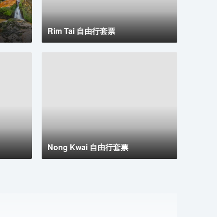
茶的器具，您的飲用需求一定會得到滿足。值得注意的
是，部分客房浴室配有浴袍、毛巾或吹風機，為您提供
便利。 高調開啟假期的美好一天。在位於法漢的1卧
室-平方米|帶1個獨立浴室，您可在早晨享用免費的美
Rim Tai 自由行套票
味早餐。無論白天還是晚上，您都可以隨時從酒店的自
助自動售貨機裏買到小零食。
Nong Kwai 自由行套票