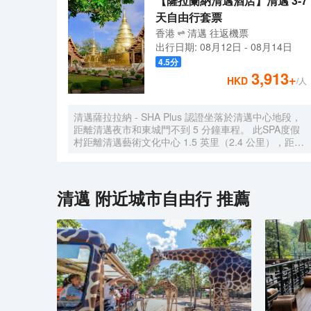
【薩拉蘭納清邁酒店】清邁 3-7
天自由行套票
香港
清邁
往返
機票
出行日期:
08月12日
-
08月14日
4.5
分
3,913
+
HKD
/人
清邁薩拉拉納 - SHA Plus 認證坐落於清邁中心地段，
距離清邁夜市和東城門不到 5 分鐘車程。 此SPA度假
村距離清邁藝術文化中心 1.5 英里（2.4 公里），距離
帕邢寺 1.8 英里（2.9 公里）。 到全方位服務的 SPA
放鬆一下；在這裏，您可以享受按摩和麪部護理。此度
假村的其他設施包括免費 WiFi、禮賓服務和宴會廳。
您可以到餐廳享用一頓美餐，也可以待在房間裏，享受
清邁
附近城市自由行 推薦
度假村的部分時段客房送餐服務。在忙碌的一天後，不
妨去酒吧/酒廊輕鬆一下。每天 7:00 至 11:00 提供收費
的全套早餐。 特色服務/設施包括豪華轎車或公務車服
務、電腦站點和大堂免費報紙。酒店提供免費自助停
車。 有 15 間空調客房提供迷你吧和DVD 播放器；您
定能在旅途中找到家的舒適。帶有衞星頻道的平板電視
可滿足您的娛樂需求；同時提供免費無線網絡，方便您
與朋友保持聯繫。私人浴室提供免費洗浴用品和吹風
機。便利設施包括電話，以及保險箱和書桌。