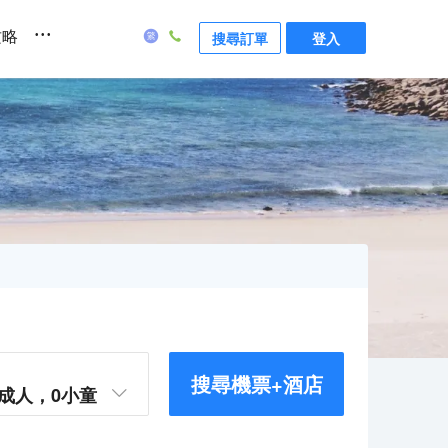
...
攻略
搜尋訂單
登入
搜尋機票+酒店
成人，
0
小童