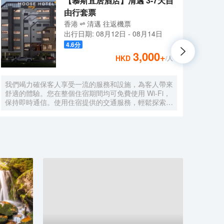
【慕斯宜居酒店】清邁 3-7天自
由行套票
香港
清邁
往返
機票
出行日期:
08月12日
-
08月14日
4.6
分
3,000
+
HKD
/人
我們竭力確保客人享受一流的服務和設施，為客人帶來
住宿
舒適的體驗。您在整個住宿期間均可免費使用 Wi-Fi，
到 5
保持即時通信。使用住宿提供的交通服務，輕鬆探索清
心 0
邁的精彩。開車前來的旅客可享受免費停車。通過前台
公里
提供的禮賓服務，輕鬆計劃您的日常活動，滿足您的旅
還有免
行需求。如果您想體驗當地的熱門娛樂活動，住宿的票
小時前
務服務可以為您提供幫助。入住位於法漢的1卧室-平方
吧和
米|帶1個獨立浴室，無需大包小包，洗衣服務可確保您
費無
的衣服保持乾淨清新。需要放鬆一下嗎？您的客房可提
您的
供客房送餐服務，讓您的入住更加舒適愉快。 請注
浴袍
意，為確保所有客人能夠享受更新鮮的空氣，住宿內嚴
禁吸煙。每間客房均以舒適為宗旨，提供一系列設施服
務，讓您享受靜謐的睡眠，同時確保您的舒適度。 部
分客房提供空調或寢具用品，以確保您的舒適和便利。
部分精選客房配有室內視頻流媒體、每日報紙或電視，
以確保為客人提供娛樂。 部分客房配備了沖泡咖啡或