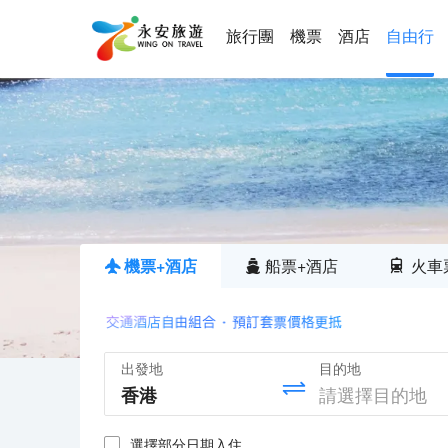
旅行團
機票
酒店
自由行
機票+酒店
船票+酒店
火車
出發地
目的地
選擇部分日期入住