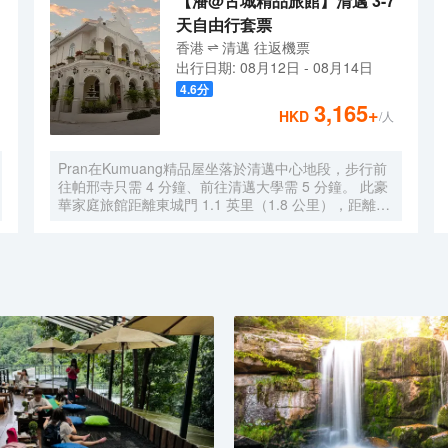
【潘@古城精品旅館】清邁 3-7
天自由行套票
香港
清邁
往返
機票
出行日期:
08月12日
-
08月14日
4.6
分
3,165
+
HKD
/人
Pran在Kumuang精品屋坐落於清邁中心地段，步行前
往帕邢寺只需 4 分鐘、前往清邁大學需 5 分鐘。 此豪
華家庭旅館距離東城門 1.1 英里（1.8 公里），距離清
邁夜市 1.8 英里（3 公里）。 您可到屋頂露台欣賞美
景，還可利用免費 WiFi和禮賓服務等服務和設施。 在
Pran在Kumuang精品屋，您可以去餐廳享用美餐。每
日 8:30 至 11:00 提供免費的當地美食早餐。 前台只在
規定時段有服務人員值班。 有 4 間空調客房提供液晶
電視；您定能在旅途中找到家的舒適。您的精選舒適床
墊卧床備有羽絨被和高檔床上用品。提供免費無線網
絡，方便您與朋友保持聯繫；有線頻道可滿足您的娛樂
需求。浴室提供獨立的浴缸和淋浴，配有大花灑淋浴噴
頭和吹風機。