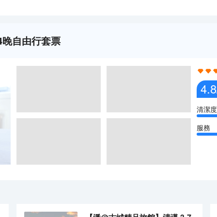
5天4晚自由行套票
4.8
清潔度
服務