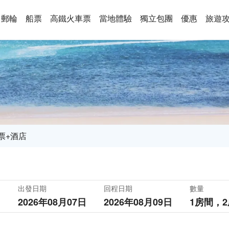
郵輪
船票
高鐵火車票
當地體驗
獨立包團
優惠
旅遊
票+酒店
出發日期
回程日期
數量
2026年08月07日
2026年08月09日
1房間，
2