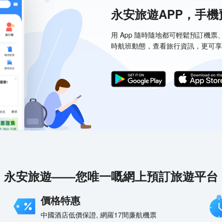
永安旅遊APP，手
用 App 隨時隨地都可輕鬆預訂機
時航班動態，查看旅行資訊，更可享
永安旅遊——您唯一嘅網上預訂旅遊平台
價格特惠
中國酒店低價保證, 網羅17間廉航機票