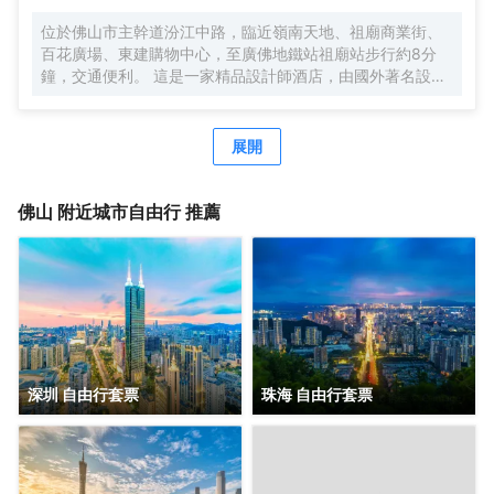
泰式按摩SPA，5樓健身會所，配套完善，專業服務，滿足您
位於佛山市主幹道汾江中路，臨近嶺南天地、祖廟商業街、
商務接待、會務服務所有需求，彰顯現代酒店之智能化及個
百花廣場、東建購物中心，至廣佛地鐵站祖廟站步行約8分
性化魅力。
鐘，交通便利。 這是一家精品設計師酒店，由國外著名設計
師設計，整個大堂以希臘魔幻故事潘多拉盒子為設計主題，
蝙蝠俠歸來、木光之城、詹姆斯·邦等多種不同設計風格的主
題房型，讓你領略時尚、炫酷的全新入住體驗。 超大房間面
展開
積（35m²-38m²），配有39”飛利浦液晶電視，所有房間高
速WIFI，智能燈控、電動窗簾。客房音響系統支持藍牙、
iphone、ipad和筆記本，並且支持與電視機連接播放，客房
佛山
附近城市自由行 推薦
隔音系統由清華聲學院設計，保證您一夜安睡睡眠。
深圳 自由行套票
珠海 自由行套票