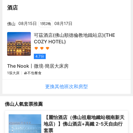
酒店
08月15日
08月17日
佛山
1
間
2
晚
可茲酒店(佛山順德倫教地鐵站店)
(THE
COZY HOTEL)
4.7
分
The Nook丨微境·簡居大床房
1張大床
不包餐食
更換其他
班次
和房型
佛山
人氣套票推薦
【麗怡酒店（佛山祖廟地鐵站嶺南新天
地店）】佛山酒店+高鐵 2-5天自由行
套票