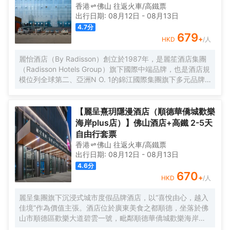
香港
佛山
往返
火車/高鐵票
出行日期:
08月12日
-
08月13日
4.7
分
679
+
HKD
/人
麗怡酒店（By Radisson）創立於1987年，是麗笙酒店集團
（Radisson Hotels Group）旗下國際中端品牌，也是酒店規
模位列全球第二、亞洲N O. 1的錦江國際集團旗下多元品牌
之一。麗怡酒店在全球有600多家門店,是麗笙酒店集團旗下
門店數量TOP1的品牌。 酒店坐落於佛山市禪城區同心薈商
業廣場（佛山市禪城區人民西路13號），處於同心薈商業廣
【麗呈熹玥隱漫酒店（順德華僑城歡樂
場中心，緊靠廣東省婦幼保健院禪城院區；大型步行街嶺南
海岸plus店）】佛山酒店+高鐵 2-5天
新天地、距離祖廟步行街、東方購物廣場均可步行可達。酒
自由行套票
店距離廣佛線祖廟地鐵站步行約10分鐘可達；距離佛山西高
香港
佛山
往返
火車/高鐵票
鐵站車程約30分鐘可到達。 酒店為不同賓客提供了行政樓層
出行日期:
08月12日
-
08月13日
及行政套房，在行政套房中通過多功能傢俱、MAXHUB等應
4.6
分
用，設計了麗怡品牌獨有的X-SPACES悉·空間，旨在為商旅
670
+
HKD
/人
人羣塑造多功能的便捷體驗，並提供各類豪華房間，所有房
間均為落地窗，客人提供不同需求。酒店一應配套齊全，擁
麗呈集團旗下沉浸式城市度假品牌酒店，以“喜悅由心，越入
有1000㎡獨立停車場、為住客店人提供免費停車。100平米
佳境”作為價值主張。酒店位於廣東美食之都順德，坐落於佛
全功能會議室和24小時健身房，更貼心的設置自助洗衣房，
山市順德區歡樂大道碧雲一號，毗鄰順德華僑城歡樂海岸
滿足您的休閒和商務需求。
PLUS、瑪雅海灘水公園，佛山順德區政府、新能源汽車小