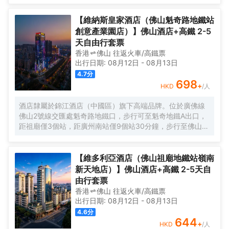
鎮、南方智谷、美的寫字樓等商業區；近清暉園、寶林寺、
順峯山公園等著名景點。信步即達廣佛地鐵3號線華僑城歡樂
【維納斯皇家酒店（佛山魁奇路地鐵站
海岸站，距廣州南站30分鐘車程、佛山沙提機場50分鐘車
創意產業園店）】佛山酒店+高鐵 2-5
程，交通便利，商賈繁華，休閒度假資源富集，是您出差、
天自由行套票
旅行休閒憩息的品牌酒店。 酒店擁有頗具人文藝術的空間立
香港
佛山
往返
火車/高鐵票
體大堂和裝飾風格各異的奢裝客房，帶你領略不同國家和地
出行日期:
08月12日
-
08月13日
域的裝飾風情，房間均配備超大屏投影、如夢雲端的超輕柔
4.7
分
床上用品、呵護您每一寸肌膚的EPIQUAL全套高端洗護用
698
+
HKD
/人
品、智慧客控系統以及百兆無線網絡。配套自助早餐廳（5座
2F），自助免費洗衣房（5座1F），是你商務公幹，休閒旅
酒店隸屬於錦江酒店（中國區）旗下高端品牌。位於廣佛線
居，家庭親子，團建轟趴及獨處休憩的上乘優選！ 有朋自遠
佛山2號線交匯處魁奇路地鐵口，步行可至魁奇地鐵A出口，
方來，不亦樂乎！ 我們將竭誠您服務
距祖廟僅3個站，距廣州南站僅9個站30分鐘，步行至佛山瀾
石候機樓，白雲機場1小時車程，距佛山創意產業園、至嶺南
天地、嶺南明珠體育館、世紀蓮體育館、佛山新聞中心都不
遠，地理位置優越，交通十分便捷。 酒店佔地面積近4000
【維多利亞酒店（佛山祖廟地鐵站嶺南
平方，有着方便快捷的地面以及地下負一A層停車場，投入總
新天地店）】佛山酒店+高鐵 2-5天自
配套面積近25000平方，擁有智能化豪華客房，分佈於29-
由行套票
36樓高樓層，客房擁有全景緻落地玻璃窗，一覽禪城乃至佛
香港
佛山
往返
火車/高鐵票
山新城美麗風光；“極目禪天遠，相逢盡歡顏”。配備電動窗紗
出行日期:
08月12日
-
08月13日
窗簾、霧化玻璃、一鍵智能燈光控制，3秒速熱淋浴系統，高
4.6
分
速寬帶網絡、37樓自助洗衣房（全新自動化LG洗衣機烘乾
644
+
HKD
/人
機），9個大、中、小型會議廳，均配備高清LED；28樓正宗