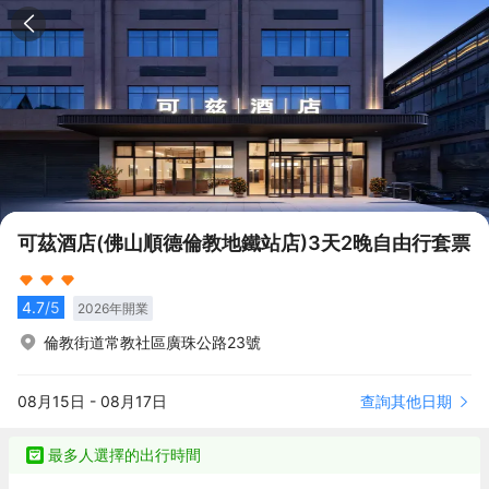
可茲酒店(佛山順德倫教地鐵站店)3天2晚自由行套票
4.7
/5
2026
年開業
倫教街道常教社區廣珠公路23號
查詢其他日期
08月15日
-
08月17日
最多人選擇的出行時間