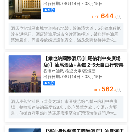
出行日期:
08月14日
-
08月15日
4.9
分
644
+
HKD
/人
酒店位於城區東城大道核心地帶，近海濱大道，5分鐘車程抵
達交通樞紐。酒店近汕尾城市名片濱海棧道，帶您領略汕尾
濱海風光。周邊餐飲娛樂設施齊全，滿足您商務接待需求。
亞朵，始於住宿的生活方式品牌集團。從住宿出發，向追求
品質生活的消費者，傳遞人文，温暖，有趣的生活方式，並
以持續改進的優質產品，服務與體驗，塑造和完善人們的未
【維也納國際酒店(汕尾信利中央廣場
來生活，“讓人與人有温度地連接。”
店)】汕尾酒店+高鐵 2-5天自由行套票
香港
汕尾
往返
火車/高鐵票
出行日期:
08月14日
-
08月15日
4.5
分
562
+
HKD
/人
酒店座落於汕尾（善美之城）市區核芯綜合體--信利中央廣
場，整棟樓建築總高度128米，屹立繁華之處，交匯八方要
道，佔據政府重點打造羅馬廣場至金町灣濱海旅遊門戶大道
端頭。面向品清湖，山海湖城相連相擁，湖光山色交相輝
映，景色宜人，飽覽絢麗270度海岸線；距離汕尾粵運汽車
總站約10分鐘，距G15瀋海高速長沙灣出入口約16分鐘。 酒
【深汕灣格蘭雲天國際酒店】汕尾酒店