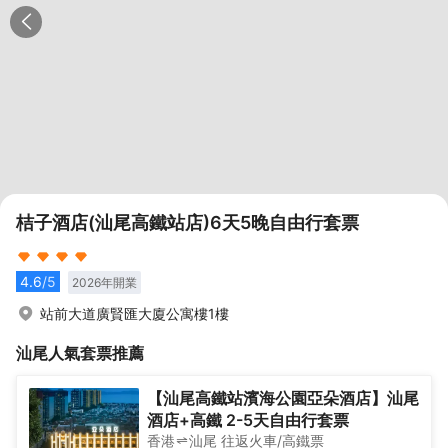
桔子酒店(汕尾高鐵站店)6天5晚自由行套票
4.6
/5
2026
年開業
站前大道廣賢匯大廈公寓樓1樓
汕尾
人氣套票推薦
【汕尾高鐵站濱海公園亞朵酒店】汕尾
酒店+高鐵 2-5天自由行套票
香港
汕尾
往返
火車/高鐵票