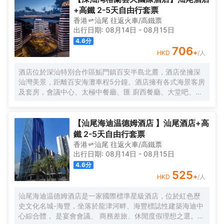
店是全球第二大酒店集團錦江酒店旗下國際品牌全新5.0系列
+高鐵 2-5天自由行套票
旗艦店，以“新商旅、深睡眠”為核心品牌價值，打造專屬於五
香港
汕尾
往返
火車/高鐵票
感合一的沉浸式體驗。 酒店設立於綜合體第13至第25層，享
出行日期:
08月14日
-
08月15日
受高樓層高視野優勢，擁有大堂休閒區、雲餐廳、健身房、
4.6
分
自助洗衣房、會議室等配套，信利中央廣場停車位較多，集
706
+
HKD
/人
合商業商場、KTV、高端寫字樓、美食，為賓客提供一站式
商旅新生活體驗。 酒店秉承“誠信，專業，高效，務實”的服
酒店位於深汕特別合作區鮜門鎮百安半島北麓，酒店坐擁深
務理念，“用心服務，以誠待人”的服務宗旨，歡迎五湖四海賓
汕灣美景，距離百安海灘車程5分鐘。酒店擁有各式海景客房
客光臨！
及套房，會議中心、太極中餐廳、匯 廚西餐廳、大堂吧、健
身房、棋牌室等配套設施一應俱全，是賓客商務、會議及旅
遊休閒的理想選擇。
【汕尾海迪温德姆酒店 】汕尾酒店+高
鐵 2-5天自由行套票
香港
汕尾
往返
火車/高鐵票
出行日期:
08月14日
-
08月15日
4.6
分
525
+
HKD
/人
汕尾海迪温德姆酒店是一家國際標準星級酒店，位於紅色歷
史文化名城-海豐，坐落於龍津河畔、海豐標誌性建築海迪中
心綜合體， 是宴會會議、 商務差旅、休閒度假理想之選。