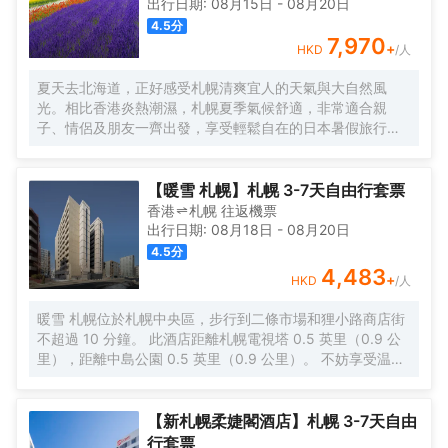
出行日期:
08月15日
-
08月20日
4.5
分
7,970
+
HKD
/人
夏天去北海道，正好感受札幌清爽宜人的天氣與大自然風
光。相比香港炎熱潮濕，札幌夏季氣候舒適，非常適合親
子、情侶及朋友一齊出發，享受輕鬆自在的日本暑假旅行。
札幌市內交通方便，集美食、購物及觀光於一身。旅客可遊
覽大通公園、札幌電視塔、狸小路商店街、二條市場等人氣
景點，品嚐北海道拉麵、海鮮、牛乳甜品、芝士蛋糕及雪糕
【暖雪 札幌】札幌 3-7天自由行套票
等地道美食。
香港
札幌
往返
機票
出行日期:
08月18日
-
08月20日
4.5
分
4,483
+
HKD
/人
暖雪 札幌位於札幌中央區，步行到二條市場和狸小路商店街
不超過 10 分鐘。 此酒店距離札幌電視塔 0.5 英里（0.9 公
里），距離中島公園 0.5 英里（0.9 公里）。 不妨享受温泉
等度假設施，或者試試免費 WiFi等服務和設施。 每天 7:00
至 9:30 提供收費的自助式早餐。 特色服務/設施包括24 小
時前台服務和電梯。酒店提供收費自助停車。 有 136 間空調
【新札幌柔婕閣酒店】札幌 3-7天自由
客房提供平板電視；您定能在旅途中找到家的舒適。提供免
行套票