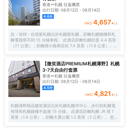
費無線網絡，方便您與朋友保持聯繫；數碼頻道可滿足您的
香港
札幌
往返
機票
娛樂需求。浴室提供免費洗浴用品和吹風機。便利設施包括
出行日期:
08月12日
-
08月14日
保險箱和書桌；而且每天提供客房服務。
4.6
分
4,657
+
HKD
/人
拉・珍特・住宿新札幌位於札幌新札幌，距離札幌鐘樓和札
幌電視塔不到 15 分鐘車程。 此酒店距離札幌巨蛋 4.4 英里
（7.1 公里），距離狸小路商店街 7.4 英里（11.9 公里）。
您可利用免費 WiFi和自動售貨機等便利服務和設施。 每天
6:30 至 10:00 提供收費的自助式早餐。 特色服務/設施包括
24 小時前台服務、行李寄存和洗衣設施。 有 172 間空調客
【微笑酒店PREMIUM札幌薄野】札幌
房提供液晶電視；您定能在旅途中找到家的舒適。提供免費
3-7天自由行套票
無線網絡，方便您與朋友保持聯繫；數碼頻道可滿足您的娛
香港
札幌
往返
機票
樂需求。浴室提供淋浴設施、坐浴桶和拖鞋。便利設施包括
出行日期:
08月12日
-
08月14日
保險箱和書桌；而且每次住宿一次提供客房服務。
4.5
分
4,821
+
HKD
/人
札幌薄野精品微笑酒店位於札幌札幌市中心，步行到札幌電
視塔和札幌鐘樓不超過 15 分鐘。 此酒店距離札幌 JR 塔 1
英里（1.6 公里），距離大通公園 1.2 英里（2 公里）。 您可
利用免費 WiFi和自動售貨機等便利服務和設施。 在札幌薄野
精品微笑酒店，您可以去餐廳享用美餐。每天 7:00 至 10:00