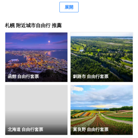
提供收費的自助式早餐。 特色服務/設施包括乾洗/洗衣服
展開
務、24 小時前台服務和行李寄存。酒店提供收費自助停車。
有 284 間空調客房提供冰箱和平板電視；您定能在旅途中找
到家的舒適。提供免費無線網絡，方便您與朋友保持聯繫；
札幌
附近城市自由行 推薦
有線頻道可滿足您的娛樂需求。浴室提供淋浴/盆浴組合、免
費洗浴用品和坐浴桶。便利設施包括書桌和電熱水壺；而且
每天提供客房服務。
函館 自由行套票
釧路市 自由行套票
北海道 自由行套票
富良野 自由行套票