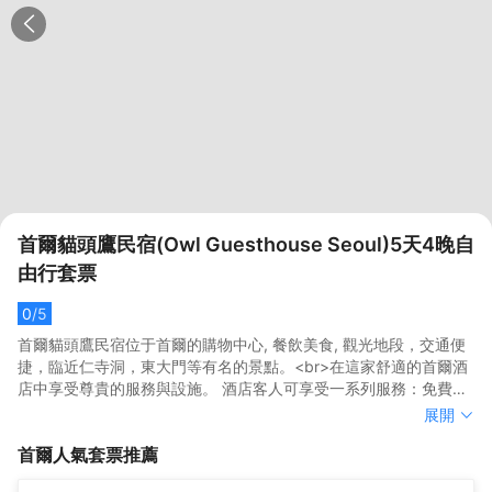
首爾貓頭鷹民宿(Owl Guesthouse Seoul)5天4晚自
由行套票
0
/5
首爾貓頭鷹民宿位于首爾的購物中心, 餐飲美食, 觀光地段，交通便
捷，臨近仁寺洞，東大門等有名的景點。<br>在這家舒適的首爾酒
店中享受尊貴的服務與設施。 酒店客人可享受一系列服務：免費無
線網絡, 洗衣服務, 禮賓接待服務。<br>共有4間房間可供客人選
首爾貓頭鷹民宿位于首爾的購物中心, 餐飲美食, 觀光地段，交通便
展開
擇，全部都給人以安靜典雅的感覺。 除此之外，酒店各種娛樂設施
捷，臨近仁寺洞，東大門等有名的景點。<br>在這家舒適的首爾酒
首爾
人氣套票推薦
一定會讓您在留宿期間享受更多樂趣。 不管您來首爾是出差還是旅
店中享受尊貴的服務與設施。 酒店客人可享受一系列服務：免費無
行,貓頭鷹招待所都能讓您在留宿期間擁有一段難忘的回憶。
線網絡, 洗衣服務, 禮賓接待服務。<br>共有4間房間可供客人選