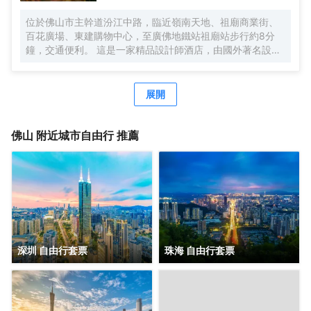
機），9個大、中、小型會議廳，均配備高清LED；28樓正宗
泰式按摩SPA，5樓健身會所，配套完善，專業服務，滿足您
位於佛山市主幹道汾江中路，臨近嶺南天地、祖廟商業街、
商務接待、會務服務所有需求，彰顯現代酒店之智能化及個
百花廣場、東建購物中心，至廣佛地鐵站祖廟站步行約8分
性化魅力。
鐘，交通便利。 這是一家精品設計師酒店，由國外著名設計
師設計，整個大堂以希臘魔幻故事潘多拉盒子為設計主題，
蝙蝠俠歸來、木光之城、詹姆斯·邦等多種不同設計風格的主
題房型，讓你領略時尚、炫酷的全新入住體驗。 超大房間面
展開
積（35m²-38m²），配有39”飛利浦液晶電視，所有房間高
速WIFI，智能燈控、電動窗簾。客房音響系統支持藍牙、
iphone、ipad和筆記本，並且支持與電視機連接播放，客房
佛山
附近城市自由行 推薦
隔音系統由清華聲學院設計，保證您一夜安睡睡眠。
深圳 自由行套票
珠海 自由行套票