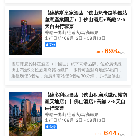
鎮、南方智谷、美的寫字樓等商業區；近清暉園、寶林寺、
順峯山公園等著名景點。信步即達廣佛地鐵3號線華僑城歡樂
【維納斯皇家酒店（佛山魁奇路地鐵站
海岸站，距廣州南站30分鐘車程、佛山沙提機場50分鐘車
創意產業園店）】佛山酒店+高鐵 2-5
程，交通便利，商賈繁華，休閒度假資源富集，是您出差、
天自由行套票
旅行休閒憩息的品牌酒店。 酒店擁有頗具人文藝術的空間立
香港
佛山
往返
火車/高鐵票
體大堂和裝飾風格各異的奢裝客房，帶你領略不同國家和地
出行日期:
08月12日
-
08月13日
域的裝飾風情，房間均配備超大屏投影、如夢雲端的超輕柔
4.7
分
床上用品、呵護您每一寸肌膚的EPIQUAL全套高端洗護用
698
+
HKD
/人
品、智慧客控系統以及百兆無線網絡。配套自助早餐廳（5座
2F），自助免費洗衣房（5座1F），是你商務公幹，休閒旅
酒店隸屬於錦江酒店（中國區）旗下高端品牌。位於廣佛線
居，家庭親子，團建轟趴及獨處休憩的上乘優選！ 有朋自遠
佛山2號線交匯處魁奇路地鐵口，步行可至魁奇地鐵A出口，
方來，不亦樂乎！ 我們將竭誠您服務
距祖廟僅3個站，距廣州南站僅9個站30分鐘，步行至佛山瀾
石候機樓，白雲機場1小時車程，距佛山創意產業園、至嶺南
天地、嶺南明珠體育館、世紀蓮體育館、佛山新聞中心都不
遠，地理位置優越，交通十分便捷。 酒店佔地面積近4000
【維多利亞酒店（佛山祖廟地鐵站嶺南
平方，有着方便快捷的地面以及地下負一A層停車場，投入總
新天地店）】佛山酒店+高鐵 2-5天自
配套面積近25000平方，擁有智能化豪華客房，分佈於29-
由行套票
36樓高樓層，客房擁有全景緻落地玻璃窗，一覽禪城乃至佛
香港
佛山
往返
火車/高鐵票
山新城美麗風光；“極目禪天遠，相逢盡歡顏”。配備電動窗紗
出行日期:
08月12日
-
08月13日
窗簾、霧化玻璃、一鍵智能燈光控制，3秒速熱淋浴系統，高
4.6
分
速寬帶網絡、37樓自助洗衣房（全新自動化LG洗衣機烘乾
644
+
HKD
/人