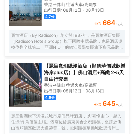
香港
佛山
往返
火車/高鐵票
出行日期:
08月12日
-
08月13日
4.7
分
664
+
HKD
/人
麗怡酒店（By Radisson）創立於1987年，是麗笙酒店集團
（Radisson Hotels Group）旗下國際中端品牌，也是酒店規
模位列全球第二、亞洲N O. 1的錦江國際集團旗下多元品牌
之一。麗怡酒店在全球有600多家門店,是麗笙酒店集團旗下
門店數量TOP1的品牌。 酒店坐落於佛山市禪城區同心薈商
業廣場（佛山市禪城區人民西路13號），處於同心薈商業廣
【麗呈熹玥隱漫酒店（順德華僑城歡樂
場中心，緊靠廣東省婦幼保健院禪城院區；大型步行街嶺南
海岸plus店）】佛山酒店+高鐵 2-5天
新天地、距離祖廟步行街、東方購物廣場均可步行可達。酒
自由行套票
店距離廣佛線祖廟地鐵站步行約10分鐘可達；距離佛山西高
香港
佛山
往返
火車/高鐵票
鐵站車程約30分鐘可到達。 酒店為不同賓客提供了行政樓層
出行日期:
08月12日
-
08月13日
及行政套房，在行政套房中通過多功能傢俱、MAXHUB等應
4.6
分
用，設計了麗怡品牌獨有的X-SPACES悉·空間，旨在為商旅
645
+
HKD
/人
人羣塑造多功能的便捷體驗，並提供各類豪華房間，所有房
間均為落地窗，客人提供不同需求。酒店一應配套齊全，擁
麗呈集團旗下沉浸式城市度假品牌酒店，以“喜悅由心，越入
有1000㎡獨立停車場、為住客店人提供免費停車。100平米
佳境”作為價值主張。酒店位於廣東美食之都順德，坐落於佛
全功能會議室和24小時健身房，更貼心的設置自助洗衣房，
山市順德區歡樂大道碧雲一號，毗鄰順德華僑城歡樂海岸
滿足您的休閒和商務需求。
PLUS、瑪雅海灘水公園，佛山順德區政府、新能源汽車小