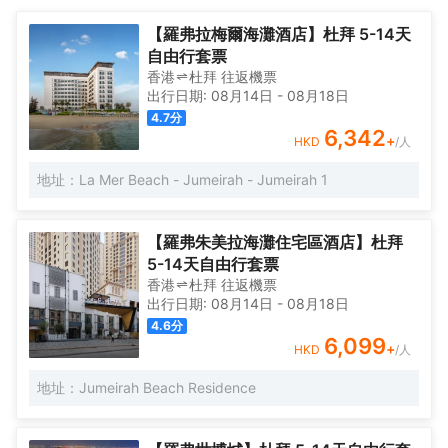
閒餐飲的雲集之地。這座建築風格現代的酒店擁有190間設計獨特
易中心和外交區。酒店臨近主要的旅遊景點，以及大型購物中心和
的客房和套房。房內空間寬敞，裝飾豪華，配有嶄新的設施，從標
世界著名的集市。酒店距離設計新穎的Rise迪拜灣港口開發項目也
【羅弗拉梅爾海灘酒店】杜拜 5-14天
準客房到套房，應有盡有，是商務出行和休閒度假及家庭同行旅客
僅有幾分鐘的車程，這裏是現場音樂演奏會、DJ秀、電影放映和休
自由行套票
的理想去處。阿爾班德爾羅塔納酒店還提供羅塔納俱樂部客房，可
閒餐飲的雲集之地。這座建築風格現代的酒店擁有190間設計獨特
香港
杜拜
往返
機票
享受額外福利，其中包括專屬行政酒廊和個性化貼心服務。酒店提
的客房和套房。房內空間寬敞，裝飾豪華，配有嶄新的設施，從標
出行日期:
08月14日
-
08月18日
供五大餐飲場所，從供應季節性當地特色美食的Gusto意式餐廳，到
準客房到套房，應有盡有，是商務出行和休閒度假及家庭同行旅客
4.7
分
美食酒吧Madisson 's 酒吧和餐廳，滿足您各種場合和口味的需求。
的理想去處。阿爾班德爾羅塔納酒店還提供羅塔納俱樂部客房，可
6,342
+
HKD
/人
對於休閒餐點，全天候餐廳Salt & Pepper則是絕佳之選；而在
享受額外福利，其中包括專屬行政酒廊和個性化貼心服務。酒店提
Vanilla大堂酒廊，您可以靜心品嚐茶水、咖啡和小吃。所有餐廳均
供五大餐飲場所，從供應季節性當地特色美食的Gusto意式餐廳，到
地址：La Mer Beach - Jumeirah - Jumeirah 1
配備露台，可讓您俯瞰迪拜灣的美麗景色以及迪拜壯麗的城市景
美食酒吧Madisson 's 酒吧和餐廳，滿足您各種場合和口味的需求。
觀。此外，在The Deck Pool Lounge，您可以品嚐到清涼飲料和新
對於休閒餐點，全天候餐廳Salt & Pepper則是絕佳之選；而在
鮮小吃。
Vanilla大堂酒廊，您可以靜心品嚐茶水、咖啡和小吃。所有餐廳均
【羅弗朱美拉海灘住宅區酒店】杜拜
配備露台，可讓您俯瞰迪拜灣的美麗景色以及迪拜壯麗的城市景
5-14天自由行套票
觀。此外，在The Deck Pool Lounge，您可以品嚐到清涼飲料和新
香港
杜拜
往返
機票
鮮小吃。
出行日期:
08月14日
-
08月18日
4.6
分
6,099
+
HKD
/人
地址：Jumeirah Beach Residence