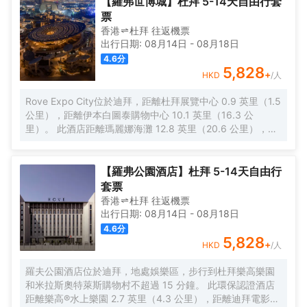
【羅弗世博城】杜拜 5-14天自由行套
票
香港
杜拜
往返
機票
出行日期:
08月14日
-
08月18日
4.6
分
5,828
+
HKD
/人
Rove Expo City位於迪拜，距離杜拜展覽中心 0.9 英里（1.5
公里），距離伊本白圖泰購物中心 10.1 英里（16.3 公
里）。 此酒店距離瑪麗娜海灘 12.8 英里（20.6 公里），距
離迪拜碼頭購物中心 14.3 英里（23 公里）。 一定要享受一
下室外游泳池、24 小時健身中心和自行車租賃等度假設施。
此酒店還提供免費 WiFi、宴會廳和自動售貨機。 您可以到餐
【羅弗公園酒店】杜拜 5-14天自由行
廳享用一頓美餐；也可去酒店的咖啡館吃些點心。您可以到
套票
酒吧/酒廊，點一杯喜歡的飲品，暢飲一番。每天 6:30 至
香港
杜拜
往返
機票
11:00 提供收費的歐陸式早餐。 特色服務/設施包括免費高速
出行日期:
08月14日
-
08月18日
有線上網、電腦站點和大堂免費報紙。設有收費的24 小時往
4.6
分
返機場班車。 有 331 間空調客房提供迷你吧和LED 電視；
5,828
+
HKD
/人
您定能在旅途中找到家的舒適。提供免費無線網絡，方便您
與朋友保持聯繫；有線頻道可滿足您的娛樂需求。配備淋浴
羅夫公園酒店位於迪拜，地處娛樂區，步行到杜拜樂高樂園
設施的私人浴室提供大花灑淋浴噴頭和吹風機。便利設施包
和米拉斯奧特萊斯購物村不超過 15 分鐘。 此環保認證酒店
括可存放筆記本電腦的保險箱和書桌；而且每天提供客房服
距離樂高®水上樂園 2.7 英里（4.3 公里），距離迪拜電影城
務。