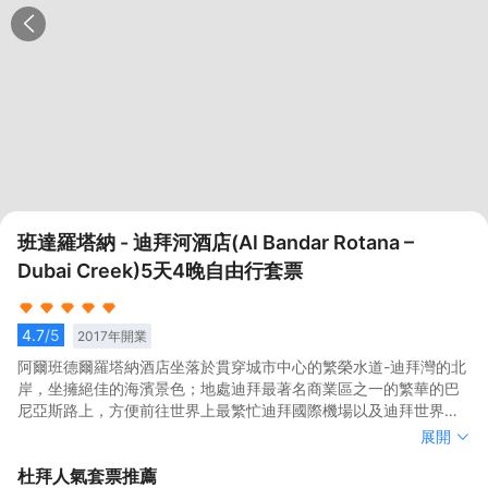
班達羅塔納 - 迪拜河酒店(Al Bandar Rotana –
Dubai Creek)5天4晚自由行套票
4.7
/5
2017
年開業
阿爾班德爾羅塔納酒店坐落於貫穿城市中心的繁榮水道-迪拜灣的北
岸，坐擁絕佳的海濱景色；地處迪拜最著名商業區之一的繁華的巴
尼亞斯路上，方便前往世界上最繁忙迪拜國際機場以及迪拜世界貿
易中心和外交區。酒店臨近主要的旅遊景點，以及大型購物中心和
阿爾班德爾羅塔納酒店坐落於貫穿城市中心的繁榮水道-迪拜灣的北
展開
世界著名的集市。酒店距離設計新穎的Rise迪拜灣港口開發項目也
岸，坐擁絕佳的海濱景色；地處迪拜最著名商業區之一的繁華的巴
杜拜
人氣套票推薦
僅有幾分鐘的車程，這裏是現場音樂演奏會、DJ秀、電影放映和休
尼亞斯路上，方便前往世界上最繁忙迪拜國際機場以及迪拜世界貿