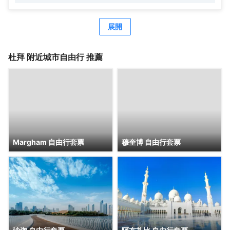
4.5 英里（7.3 公里）。 您可享受室外游泳池和24 小時健身
中心等度假設施。此酒店還提供免費 WiFi、遊樂廳/遊戲室和
旅遊/票務服務。 您可以到餐廳享用一頓美餐；也可以去咖啡
展開
館吃些點心。或者可以待在房間裏，享受酒店的部分時段客
房送餐服務。每天 6:30 至 11:30 提供收費的歐陸式早餐。
特色服務/設施包括商務中心、乾洗/洗衣服務和24 小時前台
杜拜
附近城市自由行 推薦
服務。酒店設有收費的24 小時往返機場班車，此外還提供免
費自助停車。 空調客房提供LED 電視；您定能在旅途中找到
家的舒適。提供免費無線網絡，方便您與朋友保持聯繫；有
線頻道可滿足您的娛樂需求。配備淋浴設施的私人浴室提供
大花灑淋浴噴頭和吹風機。便利設施包括電話，以及可存放
筆記本電腦的保險箱和書桌。
Margham 自由行套票
穆奎博 自由行套票