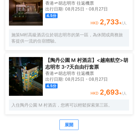
上細緻周到的服務，酒店的休閒區定能滿足您的品質需求。
香港
胡志明市
往返
機票
酒店的會議廳將熱情的服務與專業的素質完美地結合在一
出行日期:
08月25日
-
08月27日
起。提供乾洗服務，為您的旅途省心。
4.5
分
2,733
+
HKD
/人
施策M村高級酒店位於胡志明市的第一區，為休閒或商務旅
客提供一流的住宿體驗。
【陶丹公園 M 村酒店】<越南航空>胡
志明市 3-7天自由行套票
香港
胡志明市
往返
機票
出行日期:
08月25日
-
08月27日
4.5
分
2,693
+
HKD
/人
入住陶丹公園 M 村酒店，您將可以輕鬆探索第三區。
展開