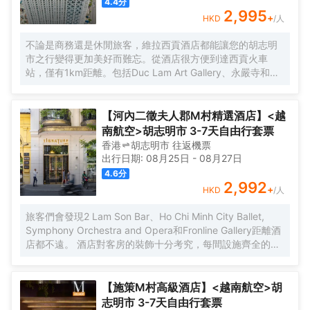
4.4
分
2,995
+
HKD
/人
不論是商務還是休閒旅客，維拉西貢酒店都能讓您的胡志明
市之行變得更加美好而難忘。從酒店很方便到達西貢火車
站，僅有1km距離。包括Duc Lam Art Gallery、永嚴寺和
Wat Chantarangsay都在短距離內，入住酒店的旅客在該地
區遊覽會很方便。 酒店對客房的裝飾十分考究，每間設施齊
全的客房都配備有雨傘、房內保險箱和空調。有飲水需求的
【河內二徵夫人郡M村精選酒店】<越
旅客，酒店還為您提供了瓶裝水。浴室配有拖鞋、24小時熱
南航空>胡志明市 3-7天自由行套票
水和浴缸。在餘暇時間，可以選擇去酒店的酒吧喝上一杯飲
香港
胡志明市
往返
機票
料，驅走所有的疲憊。貼心的送餐服務可以滿足那些喜歡在
出行日期:
08月25日
-
08月27日
私人場合進餐的旅客。除此之外，周邊餐飲種類繁多。
4.6
分
HOME FINEST（東南亞菜）供應一流的推薦美味-Grilled
2,992
+
HKD
/人
beef on hot rock stone，Huynh Hoa Sandwich
Shop（BÁNH MÌ HUỲNH HOA）（快餐簡餐）提供的法棍
旅客們會發現2 Lam Son Bar、Ho Chi Minh City Ballet,
三明治備受好評，Cyclo Resto（東南亞菜）的香茅雞也是來
Symphony Orchestra and Opera和Fronline Gallery距離酒
這裏遊玩不容錯過的美味。 住客既能在 室外泳池揮灑汗水，
店都不遠。 酒店對客房的裝飾十分考究，每間設施齊全的客
也可以在桑拿浴室放鬆身心。酒店設有會議廳和商務中心，
房都配備有熨衣設備、房內保險箱和衣櫃/衣櫥。服務人員會
為旅客提供高品質的商務服務。提供乾洗服務，為您的旅途
提前為您準備好電熱水壺和瓶裝水，以滿足您的飲水需求。
省心。
倘若您在忙碌的一天後想在自己的客房內放鬆，提供拖鞋和
【施策M村高級酒店】<越南航空>胡
24小時熱水的客房浴室是不錯的選擇。 優美的環境，再搭配
志明市 3-7天自由行套票