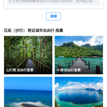
打京那巴魯國際機場僅需11分鐘左右的車程，而丹絨亞路火
車站僅需12分鐘左右的車程。酒店周圍交通便捷，客人可選
擇乘搭出租車或火車遊覽市內著名景點。酒店共有180間客
房，分別為高級房，豪華房等，並配有空調，房內保險箱，
展開
有線或衞星頻道液晶電視等。酒店還提供多種類服務設施，
以確保可盡量滿足客人在酒店入住期間不同的需求。其服務
設施包括24小時前台服務，旅遊票務專櫃及服務，商務中
亞庇（沙巴）
附近城市自由行 推薦
心，會議廳等。客人還可在酒店公共區域內享用免費的無線
網絡。哥打京那巴魯豪麗勝酒店是差旅或休閒旅客在哥打京
那布魯市內理想的下榻之處之一。
山打根 自由行套票
斗湖 自由行套票