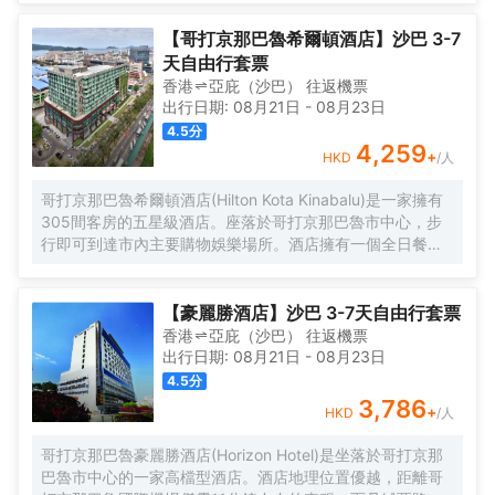
18洞高爾夫球錦標賽以及獨家婆羅洲水療造就了這度假村一
流的服務設施。度假村共有8間餐廳及酒吧以及數不勝數的休
【哥打京那巴魯希爾頓酒店】沙巴 3-7
閒活動。度假村設施齊全讓旅客有個完全私密性和靈活性的
天自由行套票
賓至如歸的感覺。度假村泳池配有泳池吧提供小吃及飲料。
香港
亞庇（沙巴）
往返
機票
或旅客可選擇在別墅舉行個私人燒烤聚會，人數可從4到20
出行日期:
08月21日
-
08月23日
人之間。
4.5
分
4,259
+
HKD
/人
哥打京那巴魯希爾頓酒店(Hilton Kota Kinabalu)是一家擁有
305間客房的五星級酒店。座落於哥打京那巴魯市中心，步
行即可到達市內主要購物娛樂場所。酒店擁有一個全日餐
廳，為您提供個性化的餐飲。其他設施還包括一個現代化的
健身房、室外泳池、按摩池以及桑拿浴室。
【豪麗勝酒店】沙巴 3-7天自由行套票
香港
亞庇（沙巴）
往返
機票
出行日期:
08月21日
-
08月23日
4.5
分
3,786
+
HKD
/人
哥打京那巴魯豪麗勝酒店(Horizon Hotel)是坐落於哥打京那
巴魯市中心的一家高檔型酒店。酒店地理位置優越，距離哥