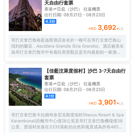
天自由行套票
香港
亞庇（沙巴）
往返
機票
出行日期:
08月21日
-
08月23日
4.3
分
3,692
+
HKD
/人
哥打京拿巴魯格藍迪斯酒店命名於一種可在哥打京拿巴魯山
找到的蘭花，Ascidiera Grandis (Eria Grandis)。酒店被美名
為哥打京拿巴魯市中有着壯美景觀且是市內最新的一家酒
店。距離哥打京拿巴魯國際機場僅需15分鐘左右的車程而
已，且酒店周圍就是最熱鬧市區。哥打京拿巴魯格藍迪斯酒
店適合那些喜歡購物，餐飲以及探訪旅遊景點的旅客們，絕
【佳藍汶萊度假村】沙巴 3-7天自由行
對是下榻的理想之處。 如果旅客想遠離繁華熱鬧的城市，可
套票
在哥打京拿巴魯格藍迪斯酒店經驗所謂的“家外之家”。酒店客
香港
亞庇（沙巴）
往返
機票
房都經過精心設計且配有品牌電視、電子保險箱、電淋浴器,
出行日期:
08月21日
-
08月23日
軟床和高速互聯網為打造一個高尚而舒適的住宿。此外，客
4.1
分
房也提供壯觀的南中國海景觀，能讓人驚歎的日落以及風景
3,901
+
HKD
/人
如畫的東姑阿都拉曼島嶼。
哥打京拿巴魯卡拉姆布奈尼克斯度假村(Nexus Resort & Spa
Karambunai)距離市中心僅28公里及哥打京拿巴魯機場僅38
公里。度假村坐落在3335英畝的自然和風景成為所有485布
置精美的客房，套房和豪華別墅的絕佳背景。度假村獲得的