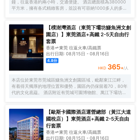
鐘，往返香港約兩小時，交通便捷。 酒店總面積為380000
平方米，擁有各式精緻客房，並設有可容納1000多人的多功
能會議廳及宴會廳，設計新穎別緻。 酒店另設著名深井海韻
燒鵝海鮮酒家、璜瑪會沐足/SPA（水療健康中心）及採用先
進的音響設備的KTV，各項設施一應俱全，給您帶來上佳的
【樸澍灣酒店（東莞下壩坊鰜魚洲文創
入住體驗。
園店）】東莞酒店+高鐵 2-5天自由行
套票
香港
東莞
往返
火車/高鐵票
出行日期:
08月15日
-
08月16日
4.8
分
365
+
HKD
/人
本店位於東莞市莞城區鰜魚洲文創園區域，毗鄰東江江畔，
有着得天獨厚的地理位置和優勢，園區內仍保留着70，80年
代的文化底藴。 酒店附近有莞城可園博物館、萬江下壩坊、
工農八號創意園、萬科東江之星，距離南城國貿、匯一城
僅，東莞站、虎門高鐵站、深圳寶安機場、廣州國際白雲機
場、酒店周圍生活設施完善有眾多餐飲、休閒飲品店、出行
【歐斯卡國際酒店運營總部（黃江大道
便利，吃喝玩樂一應俱全。 本店地理位置佳，希望創造「自
國稅店）】東莞酒店+高鐵 2-5天自由
然感官主義風格」將當地文化特色和自然風景融入，是以“隱
行套票
逸於市”為主題的高端酒店，周邊綠樹成蔭、具有自然氣息，
香港
東莞
往返
火車/高鐵票
酒店倡導貼心與質感兼具的服務態度，在每一個細節處給您
出行日期:
08月15日
-
08月16日