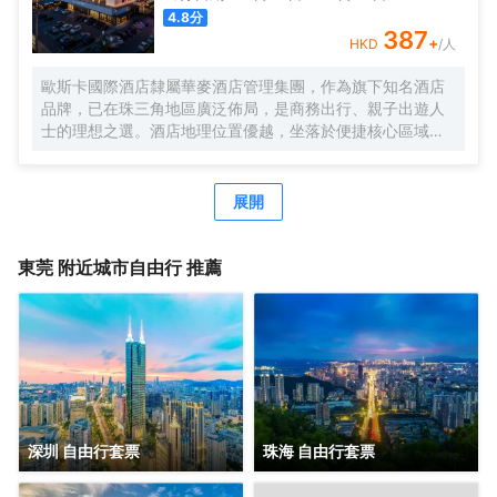
更親切的體驗，能真實地為客人提供一個親近自然的環境，
4.8
分
使客人在入住酒店後可以享受到獨特的體驗。 酒店內部裝飾
387
+
HKD
/人
雅緻、臻於細節，擁有各類豪華客房共計多間，酒店客房內
配套設施一應俱全，三秒熱水淋浴花灑、智能家電、千兆光
歐斯卡國際酒店隸屬華麥酒店管理集團，作為旗下知名酒店
纖無縫接入、wifi覆蓋。酒店同時配備地面停車場、智能機器
品牌，已在珠三角地區廣泛佈局，是商務出行、親子出遊人
人送物、中西自助式早餐廳、多功能會議室、自助洗衣房及
士的理想之選。​酒店地理位置優越，坐落於便捷核心區域，
寬敞的閲讀會友書吧等配套，為您提供一個自在、放鬆、休
為賓客出行提供極大便利。酒店設有免費停車場，自駕前來
憩、充電、會友的居停空間。同時自然、靜謐、温暖、樸實
的賓客無需擔憂停車難題。同時，酒店周邊交通網絡發達，
的入住體驗與您隨行，是您商務及旅行出行的優質選擇。
樟木頭高鐵站、大朗高鐵站、常平高鐵站近在咫尺，輕鬆實
展開
現快速出行，無論是出差趕高鐵，還是開啟一場說走就走的
旅行，都能高效便捷地踏上行程。​酒店周邊旅遊資源豐富，
著名的觀音山旅遊風景區和隱賢山莊距離酒店不遠。賓客在
東莞
附近城市自由行 推薦
忙碌的商務活動或旅途勞頓之餘，可前往觀音山感受大自然
的寧靜與壯美，漫步山林，呼吸清新空氣，領略獨特的自然
風光和深厚的文化底藴；也能前往隱賢山莊，開啟一段歡樂
刺激的遊玩之旅，享受親子時光，體驗各種精彩的遊樂設
施。​此外，酒店還配備了一系列高品質的設施與服務，客房
温馨舒適，餐飲美味多樣，休閒娛樂設施一應俱全，致力於
為每一位入住的賓客打造舒適難忘的住宿體驗。選擇歐斯卡
國際酒店（星光城店），就是選擇便捷、舒適與歡樂
深圳 自由行套票
珠海 自由行套票