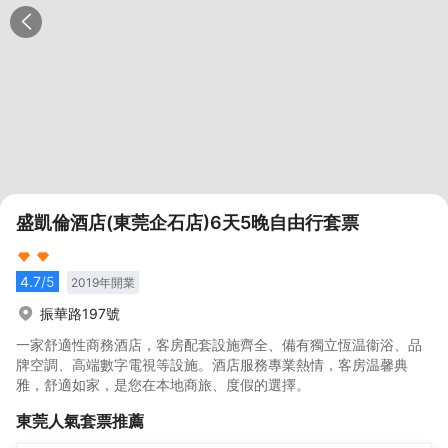
盛凱倫酒店(東莞企石店)6天5晚自由行套票
4.7
/5
2019
年開業
振華路197號
一家舒適性商務酒店，客房配套設施齊全、備有獨立恆温衞浴、品
牌空調、高端數字電視等設施。酒店服務專業熱情，客房温馨典
雅，舒適如家，是您在本地商旅、度假的選擇。
東莞
人氣套票推薦