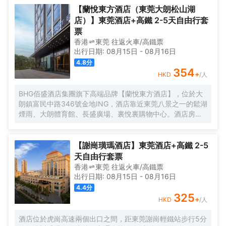
【蘭悅東方酒店（東莞大朗松山湖
店）】東莞酒店+高鐵 2-5天自由行套
票
香港
東莞
往返
火車/高鐵票
出行日期:
08月15日
-
08月16日
4.8
分
354
+
HKD
/人
BHG佰盛酒店集團旗下高端品牌【蘭悅東方酒店】，位於大
朗鎮富民中路346號金地ING，酒店靠近東莞八景之一的鬆湖
煙雨、大朗體育館、長盛廣場、裏悅裏購物中心。酒店房間
位於高樓層270度城景，酒店風格簡約、智能小度系統、東
寶床墊、大屏幕液晶數字電視、迷你吧冰箱、特質佛手柑精
油洗護用品、空氣淨化器等。以優美的環境與細緻的服務讓
【謝崗璜瑪酒店】東莞酒店+高鐵 2-5
客人在酒店有更好的體驗。
天自由行套票
香港
東莞
往返
火車/高鐵票
出行日期:
08月15日
-
08月16日
4.4
分
325
+
HKD
/人
酒店位於虎崗高速兩個出口之間，距東莞謝崗輕鐵站步行5分