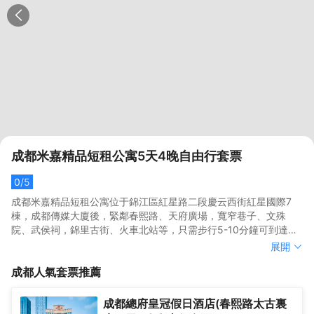
成都米嘉精品短租公寓5天4晚自由行套票
0
/5
成都米嘉精品短租公寓位于錦江區紅星路二段慶云西街紅星國際7
棟，成都傳媒大廈後，緊鄰春熙路、天府廣場，寬窄巷子、文殊
院、武侯祠，錦里古街、火車北站等，只需步行5-10分鐘可到達春
熙路商圈，距離新南門旅游集散中心約公交車兩站路程，距成都地
成都米嘉精品短租公寓位于錦江區紅星路二段慶云西街紅星國際7
展開
鐵二號線春熙站步行約15分鐘，吃喝玩樂休閑購物非常方便。<br>
棟，成都傳媒大廈後，緊鄰春熙路、天府廣場，寬窄巷子、文殊
成都
人氣套票推薦
成都米嘉精品短租公寓環境優美，干凈整潔，擁有多種多樣的房型
院、武侯祠，錦里古街、火車北站等，只需步行5-10分鐘可到達春
供您選擇。客房內設施先進，提供24小時熱水、電視、電話、寬帶
熙路商圈，距離新南門旅游集散中心約公交車兩站路程，距成都地
等，基本設施一應俱全，是您旅行休閑的上佳之選。<br>星級酒店
鐵二號線春熙站步行約15分鐘，吃喝玩樂休閑購物非常方便。<br>
成都總府皇冠假日酒店(春熙路太古裏
配置，經濟酒店價格，成都熙和精品公寓恭候您的入住！
成都米嘉精品短租公寓環境優美，干凈整潔，擁有多種多樣的房型