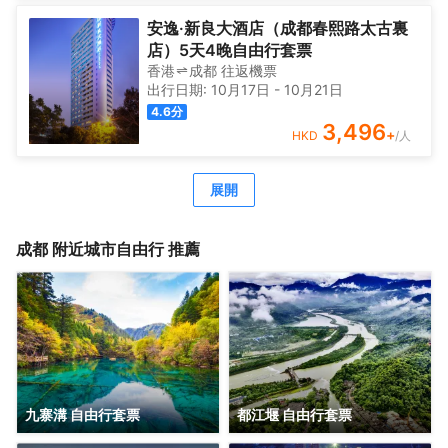
安逸·新良大酒店（成都春熙路太古裏
店）5天4晚自由行套票
香港
成都
往返
機票
出行日期:
10月17日
-
10月21日
4.6
分
3,496
+
HKD
/人
展開
成都
附近城市自由行 推薦
九寨溝 自由行套票
都江堰 自由行套票