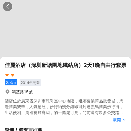
佳麗酒店（深圳新塘圍地鐵站店）2天1晚自由行套票
2.8
/5
2014
年開業
鴻基路15號
酒店位於廣東省深圳市龍崗區中心地段，毗鄰富業商品批發城，周
邊商業繁華，人氣超旺，步行約幾分鐘即可到達義烏商業步行街，
生活便利。周邊視野寬闊，的士隨處可見，門前還有眾多公交路線
環繞，交通便捷。<br>酒店擁有佈置温馨的各類房型，客房注重流
酒店位於廣東省深圳市龍崗區中心地段，毗鄰富業商品批發城，周
展開
行設計元素的運用，突顯出青春時尚的氣息。客房寬敞舒適，裝飾
邊商業繁華，人氣超旺，步行約幾分鐘即可到達義烏商業步行街，
深圳
人氣套票推薦
高雅獨特，為旅客營造了一個祥和的睡眠環境，是您商務出行、休
生活便利。周邊視野寬闊，的士隨處可見，門前還有眾多公交路線