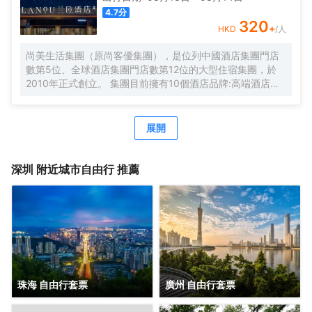
輕鬆自在。歡橙酒店是您商務出行、休閒度假的理想之選。
4.7
分
期待您的光臨！温馨提示，圖片僅供參考，無法涵蓋所有房
320
+
HKD
/人
型，詳細的實物照片請諮詢酒店。
尚美生活集團（原尚客優集團），是位列中國酒店集團門店
數第5位、全球酒店集團門店數第12位的大型住宿集團，於
2010年正式創立。 集團目前擁有10個酒店品牌:高端酒店品
牌萬際、假日美地，中高端酒店蘭歐，中檔酒店尚客優品，
經濟型酒店尚客優、駿怡、A&A Room、橙客，以及民宿品
牌花美時、公寓品牌LIPPO公社。尚美生活旗下酒店超過
展開
3500家（含在營店和籌建店），現已覆蓋全國31個省293座
城市，會員數量超4000萬。 作為國內創客精神的住宿集
團，尚美生活憑藉創新的商業模式、強大的品牌優勢和專業
深圳
附近城市自由行 推薦
的服務支持，攜手消費者、業主以及合作伙伴，共建、共
創、共享大住宿共同體。未來，集團將不斷探索住宿業與互
聯網的結合、與新生活方式的結合，致力於成為全球領先的
生活服務連鎖平台，引領新尚美好生活。
珠海 自由行套票
廣州 自由行套票