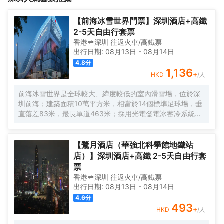
閒娛樂的理想選擇。
環繞，交通便捷。<br>酒店擁有佈置温馨的各類房型，客房注重流
行設計元素的運用，突顯出青春時尚的氣息。客房寬敞舒適，裝飾
【前海冰雪世界門票】深圳酒店+高鐵
高雅獨特，為旅客營造了一個祥和的睡眠環境，是您商務出行、休
2-5天自由行套票
閒娛樂的理想選擇。
香港
深圳
往返
火車/高鐵票
出行日期:
08月13日
-
08月14日
4.8
分
1,136
+
HKD
/人
前海冰雪世界是全球較大、緯度較低的室內滑雪場，位於深
圳前海；建築面積10萬平方米，相當於14個標準足球場，垂
直落差83米，最長單道463米‌；採用光電發電冰蓄冷系統，
減少43%碳排放，鋼結構用量達4.7萬噸‌；全年維持-6℃，
配備5條專業滑道（總長1569公尺），可承辦國際滑雪賽
事‌。
【鷺月酒店（華強北科學館地鐵站
店）】深圳酒店+高鐵 2-5天自由行套
票
香港
深圳
往返
火車/高鐵票
出行日期:
08月13日
-
08月14日
4.6
分
493
+
HKD
/人