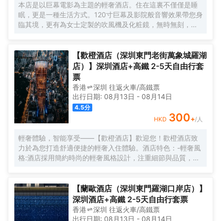
本店是以巨幕電影為主題的輕奢酒店。住在這裏不僅僅是睡
眠，更是一種生活方式。120寸巨幕及影院般音響效果帶您身
臨其境，更有為女士定製的吹風機及化粧鏡，無時無刻，呈
現精彩。
【歡橙酒店（深圳東門老街萬象城羅湖
店）】深圳酒店+高鐵 2-5天自由行套
票
香港
深圳
往返
火車/高鐵票
出行日期:
08月13日
-
08月14日
4.5
分
300
+
HKD
/人
輕奢體驗，智能享受——【歡橙酒店】歡迎您！歡橙酒店致
力於為您打造舒適便捷的輕奢入住體驗。酒店特色：-輕奢風
格:酒店採用簡約時尚的輕奢風格設計，注重細節與品質，為
您營造舒適優雅的居住環境。-智能體驗:房間配備小度智能系
統，語音控制燈光、空調、電視等設備，解放雙手，盡享科
技帶來的便捷。-舒適享受:24小時熱水即開即熱，無需等
【蘭歐酒店（深圳東門羅湖口岸店）】
待，為您洗去一身疲憊。-影音娛樂:部分房間配備高清投影
深圳酒店+高鐵 2-5天自由行套票
儀，打造私人影院，享受震撼視聽盛宴。-貼心服務:酒店設有
香港
深圳
往返
火車/高鐵票
洗衣房，並提供烘乾服務，解決您的洗衣煩惱，讓旅途更加
出行日期:
08月13日
-
08月14日