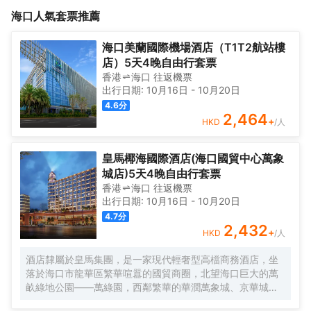
公社約8公里。<br>酒店是海南佳捷酒店管理有限公司推出的中高
台、海南省農墾設計院、海南省農墾總局、海口保稅區、金盤工業
海口
人氣套票推薦
端休閒型文化主題商務酒店，“永嘉”本意為“水美且長”，寓示客人
區、美國工業村、金盛達建材城、金盤夜市、海墾夜市；酒店距離
在“永嘉”的航船上一帆風順，好運常在，英文Luckyever、酒店
省內汔車總站約2.5公里，距離秀英港約3.5公里，距離馮小剛電影
LOGO即為“好運常在”、一帆風順的形象反映。酒店裝飾、陳設也着
公社約8公里。<br>酒店是海南佳捷酒店管理有限公司推出的中高
海口美蘭國際機場酒店（T1T2航站樓
力表現水的主題，水形、水影、水紋、水聲，處處見水，時時生
端休閒型文化主題商務酒店，“永嘉”本意為“水美且長”，寓示客人
店）5天4晚自由行套票
情，寄託業者對客人的無處不在的關愛與祝福。<br>
在“永嘉”的航船上一帆風順，好運常在，英文Luckyever、酒店
香港
海口
往返
機票
LOGO即為“好運常在”、一帆風順的形象反映。酒店裝飾、陳設也着
出行日期:
10月16日
-
10月20日
力表現水的主題，水形、水影、水紋、水聲，處處見水，時時生
4.6
分
情，寄託業者對客人的無處不在的關愛與祝福。<br>
2,464
+
HKD
/人
皇馬椰海國際酒店(海口國貿中心萬象
城店)5天4晚自由行套票
香港
海口
往返
機票
出行日期:
10月16日
-
10月20日
4.7
分
2,432
+
HKD
/人
酒店隸屬於皇馬集團，是一家現代輕奢型高檔商務酒店，坐
落於海口市龍華區繁華喧囂的國貿商圈，北望海口巨大的萬
畝綠地公園——萬綠園，西鄰繁華的華潤萬象城、京華城；
地理位置優越，交通便利，生活配套齊全。酒店裝飾佈置精