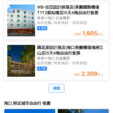
緻典雅，融入闖海文創元素，功能佈局合理，風格典雅，設
施齊備，分有四個”闖海人“浪潮階段講述闖海故事。智能化配
WB·拉亞設計師酒店(美蘭國際機場
套設施，超大的落地飄窗，為每一位為海南自貿港商旅入住
T1T2航站樓店)5天4晚自由行套票
的賓客營造温馨舒適的休憩環境。酒店設置了高雅別緻的鮮
香港
海口
往返
機票
倉餐廳和海南風味一品派茶樓，根植海南本士特色文化，以
出行日期:
10月16日
-
10月20日
闖海、南洋僑鄉元素相融合，打造格調雅緻的海南品質茶樓
4.8
分
引領者，專屬配套內含茶室的超大中餐包廂——海口港、洋
1,805
+
HKD
/人
浦港、三亞港、自貿港等特色包間，是宴請和聚會優質的選
擇，讓賓客不僅能盡享海南特色風味美食，也可以品鑑到具
有異域風情的西式佳餚，在閒暇時光樂享美食美刻。為了滿
隅花原設計酒店(海口美蘭機場鴻洲江
足更多商務需求，酒店設置了不同規格的多功能會議廳，可
山店)5天4晚自由行套票
容納200人以上宴會場地，配備現代智能會務設備，盡享高
香港
海口
往返
機票
效便捷商務。此外，酒店還設置了清新雅緻的棋牌包廂、海
出行日期:
10月16日
-
10月20日
景健身房、露天清吧等健身休閒娛樂配套，讓賓客逸享愜意
4.7
分
輕鬆之旅，體驗輕奢休閒旅遊的別樣意趣。
2,309
+
HKD
/人
展開
海口
附近城市自由行 推薦