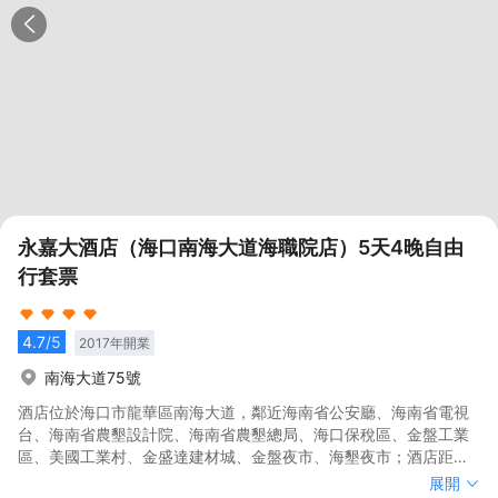
永嘉大酒店（海口南海大道海職院店）5天4晚自由
行套票
4.7
/5
2017
年開業
南海大道75號
酒店位於海口市龍華區南海大道，鄰近海南省公安廳、海南省電視
台、海南省農墾設計院、海南省農墾總局、海口保稅區、金盤工業
區、美國工業村、金盛達建材城、金盤夜市、海墾夜市；酒店距離
省內汔車總站約2.5公里，距離秀英港約3.5公里，距離馮小剛電影
酒店位於海口市龍華區南海大道，鄰近海南省公安廳、海南省電視
展開