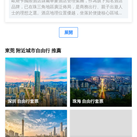
歐斯卡國際酒店隸屬華麥酒店管理集團，作為旗下知名酒店
纖無縫接入、wifi覆蓋。酒店同時配備地面停車場、智能機器
品牌，已在珠三角地區廣泛佈局，是商務出行、親子出遊人
人送物、中西自助式早餐廳、多功能會議室、自助洗衣房及
士的理想之選。​酒店地理位置優越，坐落於便捷核心區域，
寬敞的閲讀會友書吧等配套，為您提供一個自在、放鬆、休
為賓客出行提供極大便利。酒店設有免費停車場，自駕前來
憩、充電、會友的居停空間。同時自然、靜謐、温暖、樸實
的賓客無需擔憂停車難題。同時，酒店周邊交通網絡發達，
的入住體驗與您隨行，是您商務及旅行出行的優質選擇。
樟木頭高鐵站、大朗高鐵站、常平高鐵站近在咫尺，輕鬆實
展開
現快速出行，無論是出差趕高鐵，還是開啟一場說走就走的
旅行，都能高效便捷地踏上行程。​酒店周邊旅遊資源豐富，
著名的觀音山旅遊風景區和隱賢山莊距離酒店不遠。賓客在
東莞
附近城市自由行 推薦
忙碌的商務活動或旅途勞頓之餘，可前往觀音山感受大自然
的寧靜與壯美，漫步山林，呼吸清新空氣，領略獨特的自然
風光和深厚的文化底藴；也能前往隱賢山莊，開啟一段歡樂
刺激的遊玩之旅，享受親子時光，體驗各種精彩的遊樂設
施。​此外，酒店還配備了一系列高品質的設施與服務，客房
温馨舒適，餐飲美味多樣，休閒娛樂設施一應俱全，致力於
為每一位入住的賓客打造舒適難忘的住宿體驗。選擇歐斯卡
國際酒店（星光城店），就是選擇便捷、舒適與歡樂
深圳 自由行套票
珠海 自由行套票