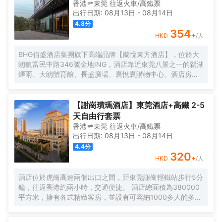
香港
東莞
往返
火車/高鐵票
出行日期:
08月13日
-
08月14日
4.8
分
354
+
HKD
/人
BHG佰盛酒店集團旗下高端品牌【蘭悅東方酒店】，位於大
朗鎮富民中路346號金地ING，酒店靠近東莞八景之一的鬆湖
煙雨、大朗體育館、長盛廣場、裏悅裏購物中心。酒店房間
位於高樓層270度城景，酒店風格簡約、智能小度系統、東
寶床墊、大屏幕液晶數字電視、迷你吧冰箱、特質佛手柑精
油洗護用品、空氣淨化器等。以優美的環境與細緻的服務讓
【謝崗璜瑪酒店】東莞酒店+高鐵 2-5
客人在酒店有更好的體驗。
天自由行套票
香港
東莞
往返
火車/高鐵票
出行日期:
08月13日
-
08月14日
4.4
分
320
+
HKD
/人
酒店位於虎崗高速兩個出口之間，距東莞謝崗輕鐵站步行5分
鐘，往返香港約兩小時，交通便捷。 酒店總面積為380000
平方米，擁有各式精緻客房，並設有可容納1000多人的多功
能會議廳及宴會廳，設計新穎別緻。 酒店另設著名深井海韻
燒鵝海鮮酒家、璜瑪會沐足/SPA（水療健康中心）及採用先