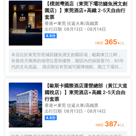
進的音響設備的KTV，各項設施一應俱全，給您帶來上佳的
【樸澍灣酒店（東莞下壩坊鰜魚洲文創
入住體驗。
園店）】東莞酒店+高鐵 2-5天自由行
套票
香港
東莞
往返
火車/高鐵票
出行日期:
08月13日
-
08月14日
4.8
分
365
+
HKD
/人
本店位於東莞市莞城區鰜魚洲文創園區域，毗鄰東江江畔，
有着得天獨厚的地理位置和優勢，園區內仍保留着70，80年
代的文化底藴。 酒店附近有莞城可園博物館、萬江下壩坊、
工農八號創意園、萬科東江之星，距離南城國貿、匯一城
僅，東莞站、虎門高鐵站、深圳寶安機場、廣州國際白雲機
場、酒店周圍生活設施完善有眾多餐飲、休閒飲品店、出行
【歐斯卡國際酒店運營總部（黃江大道
便利，吃喝玩樂一應俱全。 本店地理位置佳，希望創造「自
國稅店）】東莞酒店+高鐵 2-5天自由
然感官主義風格」將當地文化特色和自然風景融入，是以“隱
行套票
逸於市”為主題的高端酒店，周邊綠樹成蔭、具有自然氣息，
香港
東莞
往返
火車/高鐵票
酒店倡導貼心與質感兼具的服務態度，在每一個細節處給您
出行日期:
08月13日
-
08月14日
更親切的體驗，能真實地為客人提供一個親近自然的環境，
4.8
分
使客人在入住酒店後可以享受到獨特的體驗。 酒店內部裝飾
387
+
HKD
/人
雅緻、臻於細節，擁有各類豪華客房共計多間，酒店客房內
配套設施一應俱全，三秒熱水淋浴花灑、智能家電、千兆光