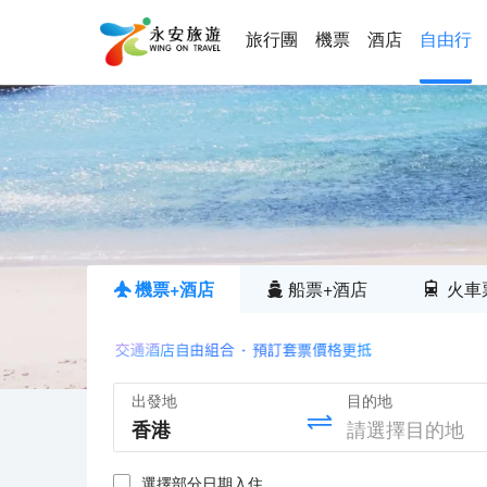
旅行團
機票
酒店
自由行
機票+酒店
船票+酒店
火車
出發地
目的地
選擇部分日期入住