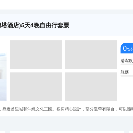
(沖繩沙灘塔酒店)5天4晚自由行套票
0
/5
清潔度
服務
，靠近首里城和沖繩文化王國。客房精心設計，部分還帶有陽台，可以隨