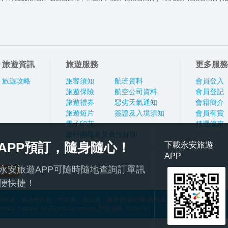
旅遊資訊
旅遊服務
更多服務
旅遊攻略
旅客須知
航班資料
會員登入
旅遊保險
航空公司資料
會員登記
旅遊禮券
惡劣天氣通知
會籍簡介
旅遊短片
簽證及入境須知
會員有賞
電子印花
精選優惠
旅行團報名及責任細則
APP預訂，隨身隨心！
下載永安旅遊
APP
永安旅遊APP可隨時隨地查詢訂單訊
便快捷！
稅項、燃油附加費、行政費、簽証費、服務費(旅行團適用)及其他應繳費用
ce Limited. All Rights Reserved. 牌照號碼: 350074