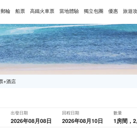
郵輪
船票
高鐵火車票
當地體驗
獨立包團
優惠
旅遊
票+酒店
出發日期
回程日期
數量
2026年08月08日
2026年08月10日
1房間，
2