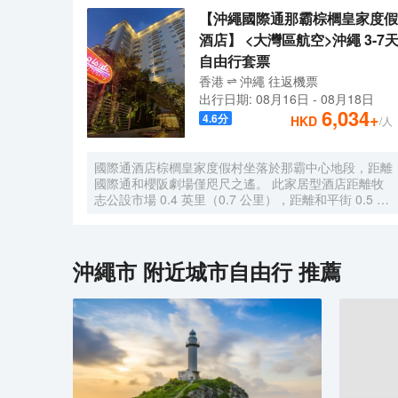
【沖繩國際通那霸棕櫚皇家度假
酒店】 <大灣區航空>沖繩 3-7
自由行套票
香港
沖繩
往返
機票
出行日期:
08月16日
-
08月18日
6,034
+
4.6
分
HKD
/人
國際通酒店棕櫚皇家度假村坐落於那霸中心地段，距離
國際通和櫻阪劇場僅咫尺之遙。 此家居型酒店距離牧
志公設市場 0.4 英里（0.7 公里），距離和平街 0.5 英
里（0.8 公里）。 您可充分利用季節性開放的室外游泳
池等度假設施，此外還有免費 WiFi和禮品店/報攤等。
沖繩市
附近城市自由行 推薦