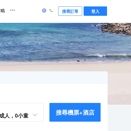
...
攻略
搜尋訂單
登入
搜尋機票+酒店
成人，
0
小童