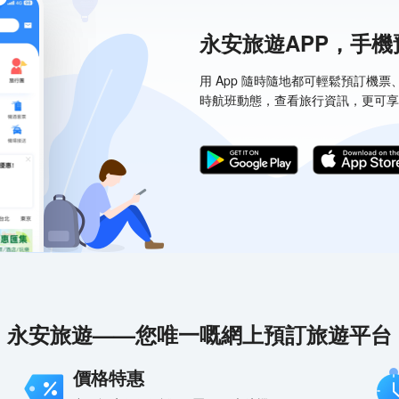
永安旅遊APP，手
用 App 隨時隨地都可輕鬆預訂機
時航班動態，查看旅行資訊，更可享
永安旅遊——您唯一嘅網上預訂旅遊平台
價格特惠