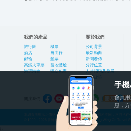
我們的產品
關於我們
旅行團
機票
公司背景
酒店
自由行
最新動向
郵輪
船票
新聞發佈
高鐵火車票
當地體驗
分行位置
港玩港食
獨立包團
人才招聘及發展
私隱政策
手機
會員用
關注我們
息，方
本網頁所顯示之價格因應產品種類及出發日期而有所不同，不包括任何
© 1999 - 2026 香港永安旅遊有限公司 Hong Kong Wing On Travel Servi
{}