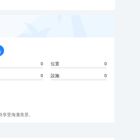
分
0
位置
0
0
設施
0
時享受海灘美景。