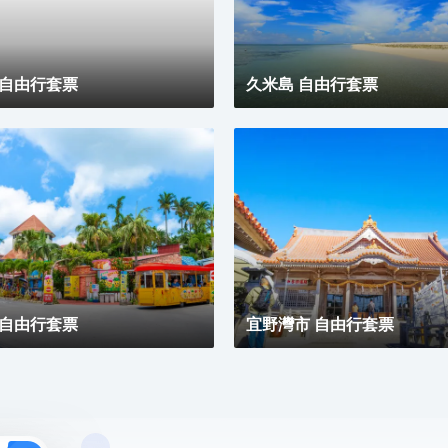
tei（和風亭(那覇メインプレイス)）（日本料理）的牛
肉飯也頗受歡迎，がんじゅう堂（がんじゅう堂）（日
本料理）也是家值得去的地方。
 自由行套票
久米島 自由行套票
 自由行套票
宜野灣市 自由行套票