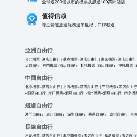
全球逾200個城市的機票及超過100萬間酒店
值得信賴
專注營運旅遊服務逾半世紀，口碑載道
亞洲自由行
台北機票+酒店自由行
|
曼谷機票+酒店自由行
|
東京機票+酒店自由行
店自由行
|
福岡機票+酒店自由行
|
札幌機票+酒店自由行
|
沖繩機票+
中國自由行
北京機票+酒店自由行
|
上海機票+酒店自由行
|
三亞機票+酒店自由行
+酒店自由行
|
海口機票+酒店自由行
|
福州機票+酒店自由行
|
南京機
短線自由行
澳門自由行
|
廣州自由行
|
深圳自由行
|
番禺自由行
|
惠州自由行
|
珠
長線自由行
悉尼機票+酒店自由行
|
奧克蘭機票+酒店自由行
|
倫敦機票+酒店自由