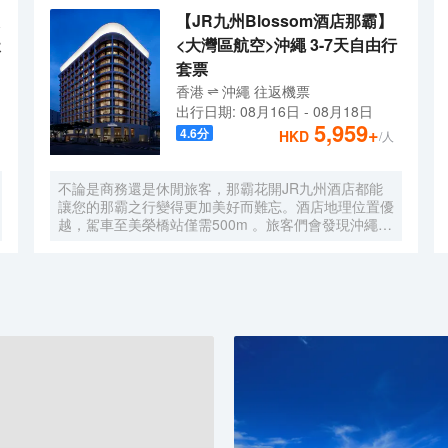
【JR九州Blossom酒店那霸】
天
<大灣區航空>沖繩 3-7天自由行
套票
香港
沖繩
往返
機票
出行日期:
08月16日
-
08月18日
5,959
+
4.6
分
HKD
/人
不論是商務還是休閒旅客，那霸花開JR九州酒店都能
讓您的那霸之行變得更加美好而難忘。酒店地理位置優
越，駕車至美榮橋站僅需500m 。旅客們會發現沖繩
Omoro鬼怪屋、沖繩平和通商店街和市場本通商業街
距離酒店都不遠。 所有極具特色的客房都配備有雨
傘、空調和液晶電視機，讓您感受到更加貼心細緻的入
住體驗。有飲水需求的旅客，酒店還為您提供了咖啡
壺/茶壺。倘若您在忙碌的一天後想在自己的客房內放
鬆，提供拖鞋、24小時熱水和吹風機的客房浴室是不
錯的選擇。酒店內的西餐廳供應特色菜餚，來滿足旅客
的需求。咖啡廳旨在為旅客和您的朋友提供一處消遣的
場所。如果旅客想在自己的房間舒適的用餐，酒店可提
供客房服務。酒店周邊的美食也等待着您的探索，福飯
(國際通店)（和食 ふぐ創作料理 福飯 國際通り店）
（海鮮）會供應一流的推薦美味鹽烤白子，Wafu-