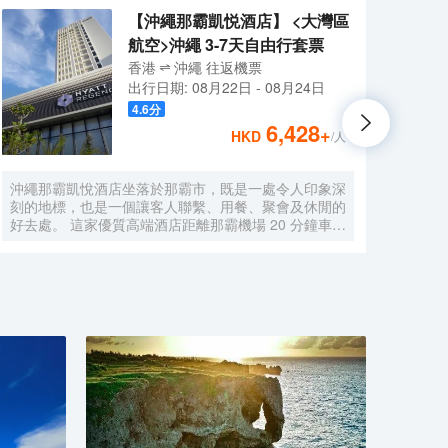
【沖繩那霸凱悦酒店】 <大灣區
航空>沖繩 3-7天自由行套票
香港
沖繩
往返
機票
出行日期:
08月22日
-
08月24日
4.6
分
6,428
+
HKD
/人
沖繩那霸凱悅酒店坐落於那霸市，既是一處令人印象深
沖繩
刻的地標，也是一個讓客人聯繫、用餐、聚會及休閒的
區均
好去處。 這家優質高端酒店距離那霸機場 20 分鐘車
店位
程，位於那霸主街——市內主要旅遊娛樂區 Kokusai
出的
Dori 和設有鱗次櫛比的傳統陶藝坊的歷史名街
設施
Tsuboya Yachimun Dori 之間，地理位置優越便利，是
電視
休閒和商務旅客的理想下榻之所。 您可來到附近聯合
衞星
國教科文組織世界遺產首裏城，或漫步前往酒店數分鐘
會議
步程外的牧志公設市場，該市場是沖繩倍受歡迎的食品
務，
市場。 沖繩那霸凱悅酒店將歷史古樸與中心位置完美
都將
結合，絕不辜負當今奢華旅客對凱悅品質的期待。