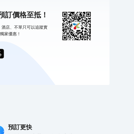
機預訂價格至抵！
票、酒店、不單只可以追蹤實
獨家優惠！
預訂更快