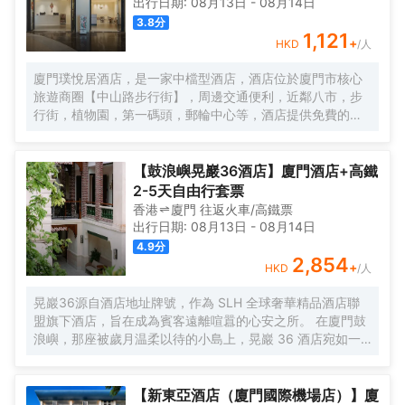
出行日期:
08月13日
-
08月14日
3.8
分
1,121
+
HKD
/人
廈門璞悅居酒店，是一家中檔型酒店，酒店位於廈門市核心
旅遊商圈【中山路步行街】，周邊交通便利，近鄰八市，步
行街，植物園，第一碼頭，郵輪中心等，酒店提供免費的洗
衣服服務。酒店每日提供自助早餐。
【鼓浪嶼晃巖36酒店】廈門酒店+高鐵
2-5天自由行套票
香港
廈門
往返
火車/高鐵票
出行日期:
08月13日
-
08月14日
4.9
分
2,854
+
HKD
/人
晃巖36源自酒店地址牌號，作為 SLH 全球奢華精品酒店聯
盟旗下酒店，旨在成為賓客遠離喧囂的心安之所。 在廈門鼓
浪嶼，那座被歲月温柔以待的小島上，晃巖 36 酒店宛如一
顆明珠，散發着迷人而靜謐的光輝。其前身，是清末民初愛
國華僑邱允衡的故居，歷史的韻味如同一縷幽夢，在每一寸
磚石間縈繞。自廈門搭乘渡輪，仿若穿越一片波光粼粼的詩
【新東亞酒店（廈門國際機場店）】廈