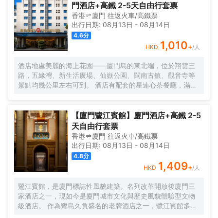
海，便能抵達這片與繁忙及快節奏隔絕的靜謐天堂。 踏入晃
門酒店+高鐵 2-5天自由行套票
巖36，復古留聲機裏傳出的悠揚旋律，似是時光的淺吟低
香港
廈門
往返
火車/高鐵票
唱，伴你開啟這一場優雅之旅。閩南彩色玻璃窗與南洋風情
出行日期:
08月13日
-
08月14日
花紋瓷磚錯落交織，仿若一幅色彩斑斕而又富有異域風情的
4.6
分
畫卷，目光所及之處，皆是細膩的藝術筆觸。每間卧室皆似
1,010
+
HKD
/人
陽光的寵兒，寬敞露台仿若空中花園，精心雕琢的細節之處
盡顯匠心。精心挑選的洗護產品與南方酒店少有的臻品烘衣
酒店地處美麗的海上花園——廈門島的東北端，位於翔雲三
倉，以貼心的呵護，讓每一個清晨的準備都成為一種愉悅的
路，五緣灣、新生活廣場、仙嶽公園、閩南古鎮、觀音寺等
儀式。靜謐的夜晚，在戶外浴缸中舒展身心，拱形窗戶宛如
景點均幾公里左右可到。 酒店有配套的星連心茶餐廳，滿足
精緻畫框，框住那城市的迷人景緻，亦框住這片刻的寧靜與
你的用餐需求；還有大型停車場，為你的出行帶來很多便
閒適。「山石茶事」中，繁茂的木棉樹與龍眼樹的綠意簇擁
捷。 酒店客房整潔乾淨、簡約大方，房內設施齊全，床品每
間，悠然品茗，讓那一抹茶香與自然的氣息相融相契。在那
客一換，網絡讓你與外界溝通不中斷。酒店為住客提供免費
【廈門鷺江賓館】廈門酒店+高鐵 2-5
寧靜的庭院裏，新中式茶韻裊裊，創意咖啡香氣氤氲，時光
接送機服務（詳情諮詢門店）。
天自由行套票
彷彿在此刻停駐，讓人沉醉不知歸路。「日光餐廳」裏，中
香港
廈門
往返
火車/高鐵票
西合璧的融合美食宛如一場舌尖上的文化盛宴。「音樂會客
出行日期:
08月13日
-
08月14日
廳」內，鋼琴伴奏下的威士忌之夜，又似一場靈魂與音符、
4.8
分
美酒的繾綣私語。
1,409
+
HKD
/人
鷺江賓館，是廈門標誌性風貌建築。名列改革開放後廈門三
家酒店之一，現如今是廈門城市文化與歷史風貌體驗型文物
級酒店。 作為鷺島久負盛名的老牌酒店之一，鷺江賓館多年
來名列廈門酒店入住率前茅。前丹麥女王、李光耀、陳香