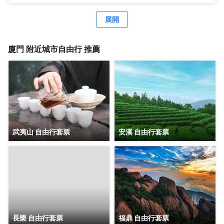
梅、趙雅芝等眾多中外政商名流也曾造訪並讚譽有加，劉海
粟先生曾為鷺江賓館親筆題詞：“賓至如歸”。作為鷺江道上的
展開
地標建築，它典藏了鷺江兩岸百年來的風華，又演繹出中西
合璧、傳統與現代交織的廈門風情，您下榻的，不僅是酒
店，也是時光。 時光隧道1958，是鷺江賓館的一顆璀璨明
廈門
附近城市自由行 推薦
珠。每位踏入這裏的客人，都能在這方寸之間，聆聽城市的
心跳，感受時空的故事。 鷺江賓館將鼓浪嶼景觀“搬進”房
間。晨光初照時，您一睜眼便能飽覽鼓浪嶼風光。在盥洗
室，您在洗漱同時，亦能盡情欣賞鼓浪嶼的絕美景色。 鷺江
賓館享有 “食在鷺江”的經典美譽。七樓是中外遊客和廈門人
民情有獨鍾的觀景餐廳，是集美食與美景於一體的絕美殿
堂，常年名列各大口碑排行榜前列。鷺江賓館從萬千食材到
千變萬化的烹飪手法，追求細節精緻，在飽腹之上，滿足味
武夷山 自由行套票
安溪 自由行套票
蕾想象，跨越時間與山海，尋味鷺江風味。
長樂 自由行套票
福鼎 自由行套票