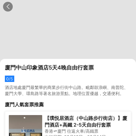
廈門中山印象酒店5天4晚自由行套票
0
/5
酒店地處廈門最繁華的商業步行街中山路。毗鄰鼓浪嶼、南普陀、
廈門大學、環島路等著名旅游景點。地理位置優越，交通便利。
廈門
人氣套票推薦
【璞悦居酒店（中山路步行街店）】廈
門酒店+高鐵 2-5天自由行套票
香港
廈門
往返
火車/高鐵票