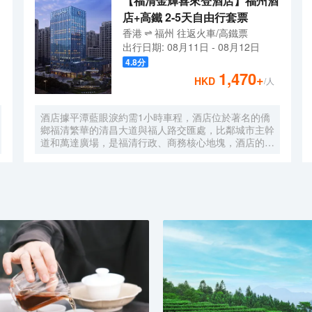
【福清金輝喜來登酒店】福州酒
店+高鐵 2-5天自由行套票
香港
福州
往返
火車/高鐵票
出行日期:
08月11日
-
08月12日
4.8
分
1,470
+
HKD
/人
酒店據平潭藍眼淚約需1小時車程，酒店位於著名的僑
鄉福清繁華的清昌大道與福人路交匯處，比鄰城市主幹
道和萬達廣場，是福清行政、商務核心地塊，酒店的客
房現代簡約風空間感十足，浴室擁有獨立的淋浴間和浴
缸，配備標準的洗浴用品，能為客人帶來輕鬆舒適的入
住體驗。