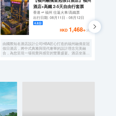
【福州融僑皇冠假日酒店】福州
酒店+高鐵 2-5天自由行套票
香港
福州
往返
火車/高鐵票
出行日期:
08月11日
-
08月12日
4.8
分
1,468
+
HKD
/人
由國際知名酒店設計公司HBA匠心打造的福州融僑皇冠
福州
假日酒店，將中式典雅與現代奢華的設計理念完美融
江為
合，為您呈現一場視覺與感官的雙重盛宴。酒店坐落於
心，
閩江北岸中心地帶的中央商務區融僑中心，依傍風光旖
達廣
旎的閩江而建，地理位置得天獨厚。超過60%的客房享
便利
有180度一線江景，秀麗怡人的閩江風光盡收眼底。 融
建築
僑文化藝術中心、閩江公園近在身旁，萬象城、蘇寧寶
花園
龍商圈咫尺之遙；僅15分鐘車程，便可抵達充滿閩文
術宅
化底藴的三坊七巷、見證八閩商貿輝煌的上下杭歷史街
風格
區，以及充滿文藝氣息的煙台山公園。
落地
不遠
酒吧
温泳
宴會
和8
間、