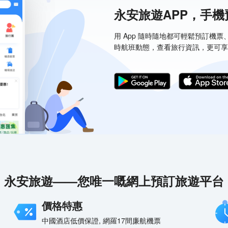
永安旅遊APP，手
用 App 隨時隨地都可輕鬆預訂機
時航班動態，查看旅行資訊，更可享
永安旅遊——您唯一嘅網上預訂旅遊平台
價格特惠
中國酒店低價保證, 網羅17間廉航機票