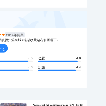
2014
年開業
溪鎮福州温泉城 (桂湖收費站右側匝道下)
/5分
4.5
位置
4.6
4.6
設施
4.4