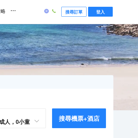
...
攻略
搜尋訂單
登入
搜尋機票+酒店
成人，
0
小童