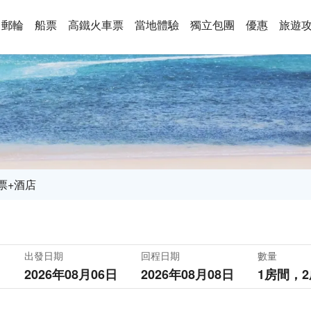
郵輪
船票
高鐵火車票
當地體驗
獨立包團
優惠
旅遊
票+酒店
出發日期
回程日期
數量
2026年08月06日
2026年08月08日
1房間，
2