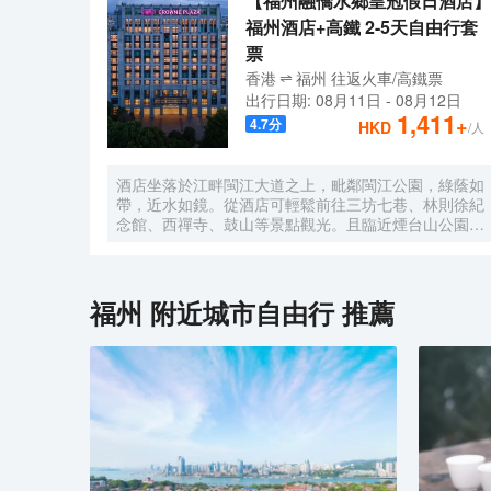
【福州融僑水鄉皇冠假日酒店】
福州酒店+高鐵 2-5天自由行套
票
香港
福州
往返
火車/高鐵票
出行日期:
08月11日
-
08月12日
1,411
+
4.7
分
HKD
/人
酒店坐落於江畔閩江大道之上，毗鄰閩江公園，綠蔭如
帶，近水如鏡。從酒店可輕鬆前往三坊七巷、林則徐紀
念館、西禪寺、鼓山等景點觀光。且臨近煙台山公園、
融僑外灘壹號、愛琴海購物公園、倉山萬達廣場、福州
海峽奧林匹克體育中心、福建大劇院，可為您提供便捷
的生活、娛樂和購物選擇。
福州
附近城市自由行 推薦