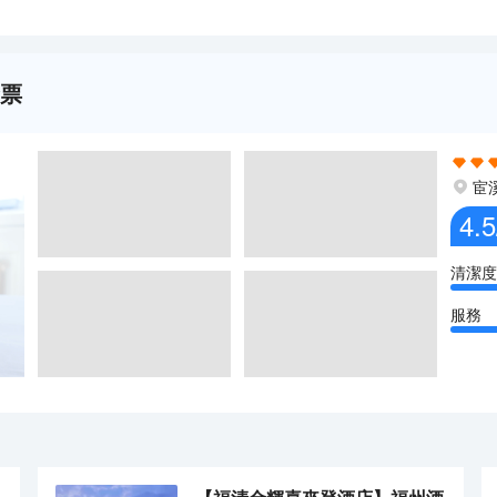
套票
宦
4.5
清潔度
服務