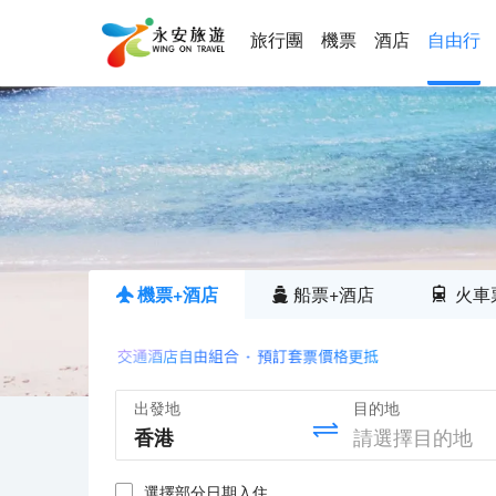
旅行團
機票
酒店
自由行
機票+酒店
船票+酒店
火車
出發地
目的地
選擇部分日期入住