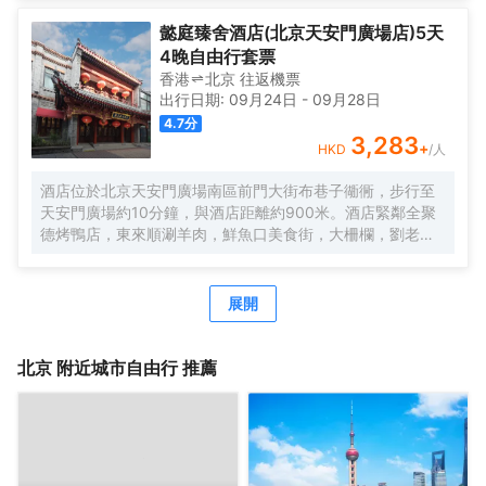
懿庭臻舍酒店(北京天安門廣場店)5天
4晚自由行套票
香港
北京
往返
機票
出行日期:
09月24日
-
09月28日
4.7
分
3,283
+
HKD
/人
酒店位於北京天安門廣場南區前門大街布巷子衚衕，步行至
天安門廣場約10分鐘，與酒店距離約900米。酒店緊鄰全聚
德烤鴨店，東來順涮羊肉，鮮魚口美食街，大柵欄，劉老根
大舞台，德雲社，傳統皮影戲，杜莎夫人蠟像館，保利劇院
等等目不暇接。無論是美食還是娛樂都會給您全新的奢侈貴
族的體驗享受。酒店設計為復古理念，傳統文化的氣息使得
展開
老北京的特色渲染不已。讓您完全親身體驗。酒店專屬房間
有小院套房，配備了司機，助理，以及更高層次的房間。酒
店共百餘間房，酒店的優勢房間都很寬大，舒適的床為您卸
北京
附近城市自由行 推薦
下整天的疲倦，完美的空調讓您隨意切換4個季度的温度，確
保您和您的伴侶在房間可以舒適的度過愜意的每一夜。酒店
宗旨是服務永遠微笑，隨時隨地為您排憂解難，配備了可口
的傳統的餐飲，旅遊部，供您選擇北京及周邊的旅行天堂。
酒店內服務有機場接送，外賓翻譯，北京旅遊報名。酒店全