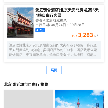
懿庭臻舍酒店(北京天安門廣場店)5天
4晚自由行套票
香港
北京
往返
機票
出行日期:
09月24日
-
09月28日
4.7
分
3,283
+
HKD
/人
酒店位於北京天安門廣場南區前門大街布巷子衚衕，步行至
天安門廣場約10分鐘，與酒店距離約900米。酒店緊鄰全聚
德烤鴨店，東來順涮羊肉，鮮魚口美食街，大柵欄，劉老根
大舞台，德雲社，傳統皮影戲，杜莎夫人蠟像館，保利劇院
等等目不暇接。無論是美食還是娛樂都會給您全新的奢侈貴
族的體驗享受。酒店設計為復古理念，傳統文化的氣息使得
展開
老北京的特色渲染不已。讓您完全親身體驗。酒店專屬房間
有小院套房，配備了司機，助理，以及更高層次的房間。酒
店共百餘間房，酒店的優勢房間都很寬大，舒適的床為您卸
北京
附近城市自由行 推薦
下整天的疲倦，完美的空調讓您隨意切換4個季度的温度，確
保您和您的伴侶在房間可以舒適的度過愜意的每一夜。酒店
宗旨是服務永遠微笑，隨時隨地為您排憂解難，配備了可口
的傳統的餐飲，旅遊部，供您選擇北京及周邊的旅行天堂。
酒店內服務有機場接送，外賓翻譯，北京旅遊報名。酒店全