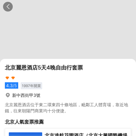
北京麗恩酒店5天4晚自由行套票
4.3
/5
1997
年開業
新中西街甲3號
北京麗恩酒店位于東二環東四十條地區，毗鄰工人體育場，靠近地
鐵，往來朝陽門商業均十分便捷。
北京
人氣套票推薦
北京遠航花園酒店（北京大興國際機場