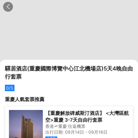
驛居酒店(重慶國際博覽中心江北機場店)5天4晚自由
行套票
0
/5
重慶
人氣套票推薦
【重慶解放碑威斯汀酒店】 <大灣區航
空>重慶 3-7天自由行套票
香港
重慶
往返
機票
出行日期:
09月14日
-
09月16日