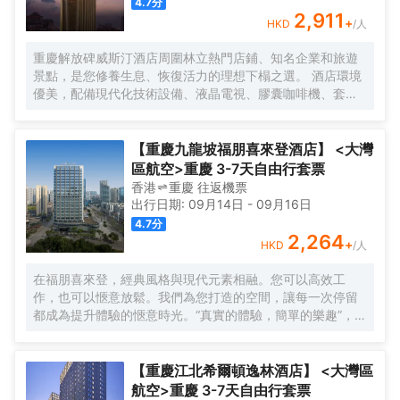
4.7
分
2,911
+
HKD
/人
重慶解放碑威斯汀酒店周圍林立熱門店鋪、知名企業和旅遊
景點，是您修養生息、恢復活力的理想下榻之選。 酒店環境
優美，配備現代化技術設備、液晶電視、膠囊咖啡機、套房
配備戴森吹風機、高速 Wi-Fi 和特色天夢之床，宛如繁華都
市之中的安逸綠洲。
【重慶九龍坡福朋喜來登酒店】 <大灣
區航空>重慶 3-7天自由行套票
香港
重慶
往返
機票
出行日期:
09月14日
-
09月16日
4.7
分
2,264
+
HKD
/人
在福朋喜來登，經典風格與現代元素相融。您可以高效工
作，也可以愜意放鬆。我們為您打造的空間，讓每一次停留
都成為提升體驗的愜意時光。“真實的體驗，簡單的樂趣”，強
調為現代旅行者提供輕鬆無壓力、物有所值的住宿體驗。
【重慶江北希爾頓逸林酒店】 <大灣區
航空>重慶 3-7天自由行套票