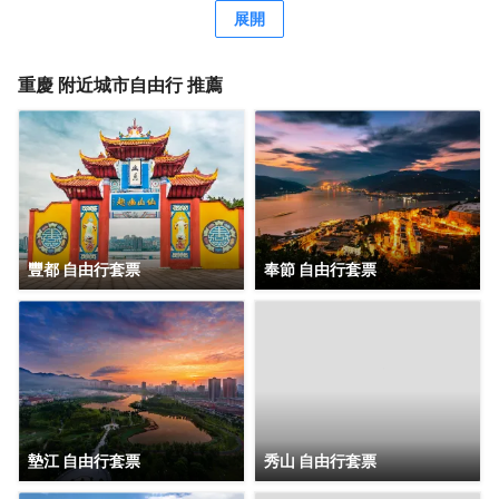
議空間及1,000平米戶外屋頂花園步道，綠徑通幽，適合舉辦
展開
各種主題活動。
重慶
附近城市自由行 推薦
豐都 自由行套票
奉節 自由行套票
墊江 自由行套票
秀山 自由行套票