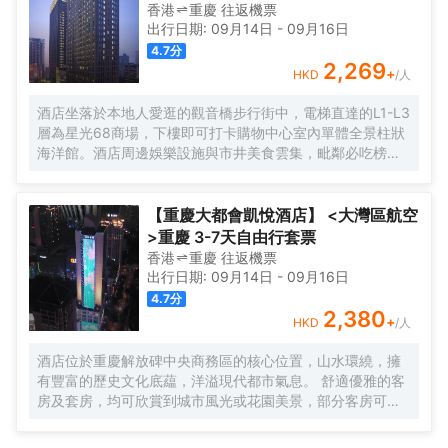
香港
重慶
往返
機票
出行日期:
09月14日
-
09月16日
4.7
分
2,269
+
HKD
/人
酒店坐落於本地人愛逛的觀音橋步行街中，電梯直達的L1-L3
層為星光68商場，下樓即可打卡購物中心室內單體全景柱狀
海洋館。酒店周邊娛樂設施與市井美食雲集，毗鄰必吃榜叁
步梯火鍋、朱光玉火鍋，本地人氣商場北城天街、本地美食
街及酒吧街-九街，文藝打卡點北倉文創園，是繁華鬧市的靜
謐下榻之選，亦可同時感受本地市井與時尚都會的穿越樂
【重慶大都會凱悅酒店】 <大灣區航空
趣。
>重慶 3-7天自由行套票
香港
重慶
往返
機票
出行日期:
09月14日
-
09月16日
4.7
分
2,380
+
HKD
/人
酒店位於重慶解放碑中央商務區的核心位置，山水環繞，擁
有豐富的歷史文化底藴，洋溢現代都市氣息。 舒適優雅的客
房及套房，均可欣賞到城市風光或花園美景，部分客房可俯
瞰重慶地標解放碑。兩間餐廳及一個酒廊提供中西式珍饈美
食；配套健身設施、540平米無柱式凱悅宴會廳、靈動的會