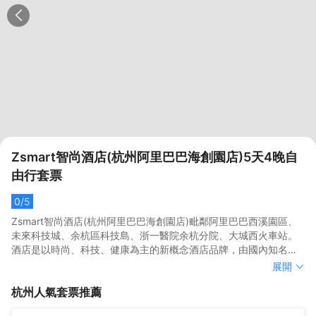
Zsmart智尚酒店(杭州阿里巴巴海創園店)5天4晚自
由行套票
0
/5
Zsmart智尚酒店(杭州阿里巴巴海創園店)毗鄰阿里巴巴西溪園區、
未來科技城、余杭區科技島、浙一醫院余杭分院、大城西火車站。
酒店是以時尚、科技、健康為主的新概念酒店品牌，由國內知名設
計師及數碼達人聯袂打造，專為年輕、睿智、充滿活力的城市商旅
Zsmart智尚酒店(杭州阿里巴巴海創園店)毗鄰阿里巴巴西溪園區、
展開
者及新體驗探索者提供時尚潮流且富有科技感的休息體驗。無論您
未來科技城、余杭區科技島、浙一醫院余杭分院、大城西火車站。
杭州
人氣套票推薦
是商務出行還是休閑旅游，Zsmart智尚酒店始終是您
酒店是以時尚、科技、健康為主的新概念酒店品牌，由國內知名設
的“Smart Choice——明智之選”。
計師及數碼達人聯袂打造，專為年輕、睿智、充滿活力的城市商旅