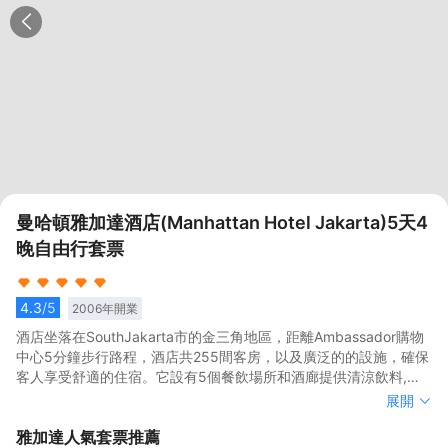
曼哈頓雅加達酒店(Manhattan Hotel Jakarta)5天4
晚自由行套票
4.3
/5
2006
年開業
酒店坐落在SouthJakarta市的金三角地區，距離Ambassador購物
中心5分鐘步行路程，酒店共255間客房，以及廣泛的的設施，確保
客人享受舒適的住宿。它設有5個餐飲場所和酒廊提供清涼飲料,並
提供清爽的飲料。迎客大堂，提供24小時接待和24小時退房服務，
酒店坐落在SouthJakarta市的金三角地區，距離Ambassador購物
展開
設有保險箱。酒店還設有會議設施和無線上網，洗衣服務（需 支付
中心5分鐘步行路程，酒店共255間客房，以及廣泛的的設施，確保
雅加達
人氣套票推薦
額外費用）。
客人享受舒適的住宿。它設有5個餐飲場所和酒廊提供清涼飲料,並