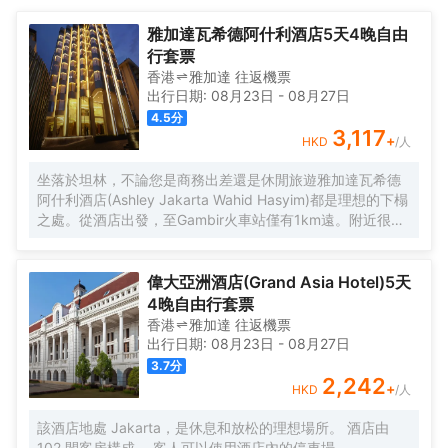
提供清爽的飲料。迎客大堂，提供24小時接待和24小時退房服務，
設有保險箱。酒店還設有會議設施和無線上網，洗衣服務（需 支付
雅加達瓦希德阿什利酒店5天4晚自由
額外費用）。
行套票
香港
雅加達
往返
機票
出行日期:
08月23日
-
08月27日
4.5
分
3,117
+
HKD
/人
坐落於坦林，不論您是商務出差還是休閒旅遊雅加達瓦希德
阿什利酒店(Ashley Jakarta Wahid Hasyim)都是理想的下榻
之處。從酒店出發，至Gambir火車站僅有1km遠。附近很多
景點，包括愜意養生水療中心、Cemara 6 Art Gallery和闊闊
養生按摩館都離酒店不遠。酒店坐落於泗水路古董街邊，附
近還有很多景點包括天主教大教堂和雅加達大教堂。
偉大亞洲酒店(Grand Asia Hotel)5天
在咖啡廳點上一杯消除一天的疲勞，對於旅客來說是一個不
4晚自由行套票
錯的休閒選擇。酒店周邊的美食也等待着您的探索，Seribu
香港
雅加達
往返
機票
Rasa（東南亞菜）會供應一流的推薦美味沙爹串燒，Sana
出行日期:
08月23日
-
08月27日
Sini Restaurant（自助餐）和Waroeng Shanghai Blue
3.7
分
1920（東南亞菜）也會讓您大吃一驚，定會對兩家的蒸汽石
2,242
+
HKD
/人
斑魚和清蒸多寶魚讚不絕口。
酒店休閒區提供了各類設施，您可以在這裏舒緩身心壓力。
該酒店地處 Jakarta，是休息和放松的理想場所。 酒店由
爲了方便旅客，酒店會提供接機服務。酒店爲所有入住客人
102 間客房構成。 客人可以使用酒店內的停車場。