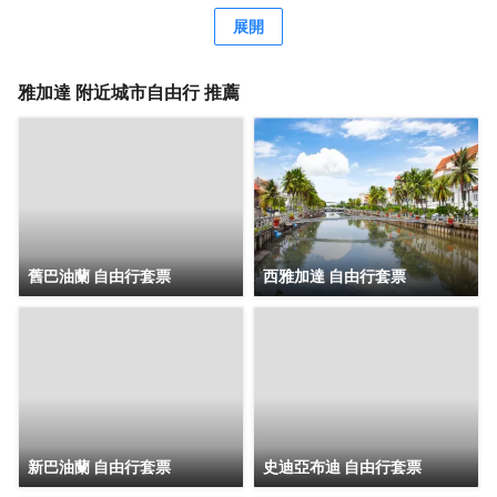
務、精益求精、美味可口的佳肴，定能為賓客打造難忘體
展開
驗。 酒店套房寬敞明亮、尊貴奢華，配備廚房并設有就餐
區，更可與此俯瞰雅加達熙熙攘攘的市景。 賓客可在設施齊
全的健身房中一顯身手、強身健體；亦可步入戶外泳池，盡
雅加達
附近城市自由行 推薦
情暢游。 酒店設有水療中心與保健中心，提供各種按摩與理
療服務。
舊巴油蘭 自由行套票
西雅加達 自由行套票
新巴油蘭 自由行套票
史迪亞布迪 自由行套票