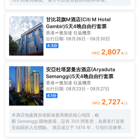
提供停車場。
甘比花旗M酒店(Citi M Hotel
Gambir)5天4晚自由行套票
香港
雅加達
往返
機票
出行日期:
08月26日
-
08月30日
4.3
分
2,807
+
HKD
/人
安亞杜塔瑟曼吉酒店(Aryaduta
Semanggi)5天4晚自由行套票
香港
雅加達
往返
機票
出行日期:
08月23日
-
08月27日
4.1
分
2,727
+
HKD
/人
本酒店地處雅加達蘇迪曼商務區核心地段，毗
鄰 Semanggi 購物廣場，設有 300 間客房，為賓客打造賓
至如歸的入住體驗。 酒店成立于 1974 年，引領印尼奢華、
舒適、時尚之潮流。酒店遍布印尼的各大城市，地理位置得
天獨厚，四周度假勝地遍布，所有客房均提供優質卓越的服