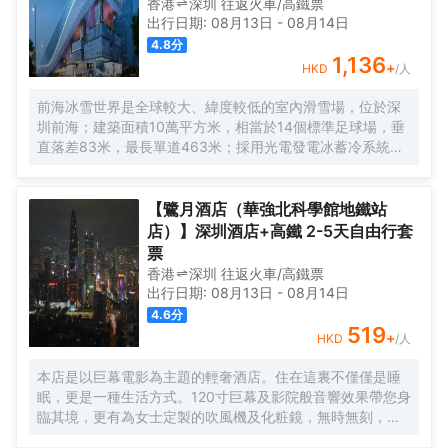
香港
深圳
往返
火車/高鐵票
出行日期:
08月13日
-
08月14日
4.8
分
1,136
+
HKD
/人
前海冰雪世界是全球較大、緯度較低的室內滑雪場，位於深
圳前海；建築面積10萬平方米，相當於14個標準足球場，垂
直落差83米，最長單道463米‌；採用光電發電冰蓄冷系統，
減少43%碳排放，鋼結構用量達4.7萬噸‌；全年維持-6℃，
配備5條專業滑道（總長1569公尺），可承辦國際滑雪賽
事‌。
【鷺月酒店（華強北科學館地鐵站
店）】深圳酒店+高鐵 2-5天自由行套
票
香港
深圳
往返
火車/高鐵票
出行日期:
08月13日
-
08月14日
4.6
分
519
+
HKD
/人
本店是以巨幕電影為主題的輕奢酒店。住在這裏不僅僅是睡
眠，更是一種生活方式。120寸巨幕及影院般音響效果帶您身
臨其境，更有為女士定製的吹風機及化粧鏡，無時無刻，呈
現精彩。