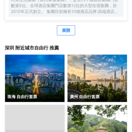
數第5位、全球酒店集團門店數第12位的大型住宿集團，於
2010年正式創立。 集團目前擁有10個酒店品牌:高端酒店品
牌萬際、假日美地，中高端酒店蘭歐，中檔酒店尚客優品，
經濟型酒店尚客優、駿怡、A&A Room、橙客，以及民宿品
牌花美時、公寓品牌LIPPO公社。尚美生活旗下酒店超過
展開
3500家（含在營店和籌建店），現已覆蓋全國31個省293座
城市，會員數量超4000萬。 作為國內創客精神的住宿集
團，尚美生活憑藉創新的商業模式、強大的品牌優勢和專業
深圳
附近城市自由行 推薦
的服務支持，攜手消費者、業主以及合作伙伴，共建、共
創、共享大住宿共同體。未來，集團將不斷探索住宿業與互
聯網的結合、與新生活方式的結合，致力於成為全球領先的
生活服務連鎖平台，引領新尚美好生活。
珠海 自由行套票
廣州 自由行套票