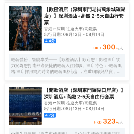
【歡橙酒店（深圳東門老街萬象城羅湖
店）】深圳酒店+高鐵 2-5天自由行套
票
香港
深圳
往返
火車/高鐵票
出行日期:
08月13日
-
08月14日
4.4
分
300
+
HKD
/人
輕奢體驗，智能享受——【歡橙酒店】歡迎您！歡橙酒店致
力於為您打造舒適便捷的輕奢入住體驗。酒店特色：-輕奢風
格:酒店採用簡約時尚的輕奢風格設計，注重細節與品質，為
您營造舒適優雅的居住環境。-智能體驗:房間配備小度智能系
統，語音控制燈光、空調、電視等設備，解放雙手，盡享科
技帶來的便捷。-舒適享受:24小時熱水即開即熱，無需等
【蘭歐酒店（深圳東門羅湖口岸店）】
待，為您洗去一身疲憊。-影音娛樂:部分房間配備高清投影
深圳酒店+高鐵 2-5天自由行套票
儀，打造私人影院，享受震撼視聽盛宴。-貼心服務:酒店設有
香港
深圳
往返
火車/高鐵票
洗衣房，並提供烘乾服務，解決您的洗衣煩惱，讓旅途更加
出行日期:
08月13日
-
08月14日
輕鬆自在。歡橙酒店是您商務出行、休閒度假的理想之選。
4.7
分
期待您的光臨！温馨提示，圖片僅供參考，無法涵蓋所有房
323
+
HKD
/人
型，詳細的實物照片請諮詢酒店。
尚美生活集團（原尚客優集團），是位列中國酒店集團門店