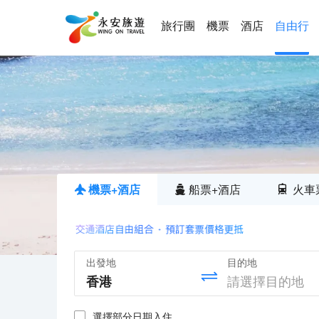
旅行團
機票
酒店
自由行
機票+酒店
船票+酒店
火車
出發地
目的地
選擇部分日期入住