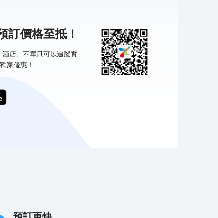
機預訂價格至抵！
票、酒店、不單只可以追蹤實
獨家優惠！
預訂更快