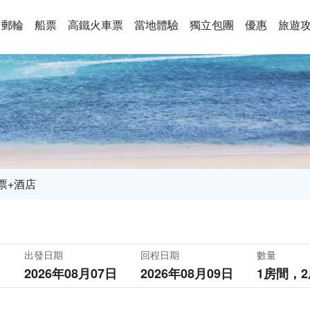
郵輪
船票
高鐵火車票
當地體驗
獨立包團
優惠
旅遊
票+酒店
出發日期
回程日期
數量
2026年08月07日
2026年08月09日
1房間，
2