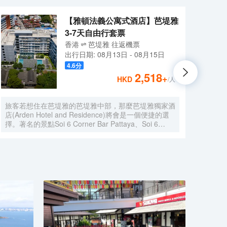
【雅頓法義公寓式酒店】芭堤雅
3-7天自由行套票
香港
芭堤雅
往返
機票
出行日期:
08月13日
-
08月15日
4.6
分
2,518
+
HKD
/人
旅客若想住在芭堤雅的芭堤雅中部，那麼芭堤雅獨家酒
健康
店(Arden Hotel and Residence)將會是一個便捷的選
恢復
擇。著名的景點Soi 6 Corner Bar Pattaya、Soi 6
2小
Corner Bar Pattaya和Legends Pool And Sports Bar
致力
均可步行很短距離到達。 客房內的所有設施都是經過
的全
精心的考慮和安排，包括房內保險箱和空調，滿足您入
神上
住需求的同時又能增添家的温馨感。在餐廳服務方面，
一個
酒店西餐廳會提供美食。酒吧給旅客提供了一個舒適的
平和
環境，可供休憩。旅客想要在自己的房間邊聽音樂邊享
受美食，只需呼叫送餐服務。對於常駐旅客來說，若是
厭倦了酒店的餐飲，附近的Mantra Restaurant &
Bar（其他）和Trattoria Pizzeria Toscana（西餐）或
許能勾起您的食慾，他們家的Baked Mango和培根披
薩均深受好評，美塞通糯米飯（麪包甜點）的美食也不