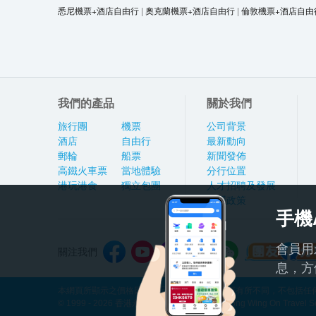
悉尼機票+酒店自由行
|
奧克蘭機票+酒店自由行
|
倫敦機票+酒店自由
我們的產品
關於我們
旅行團
機票
公司背景
酒店
自由行
最新動向
郵輪
船票
新聞發佈
高鐵火車票
當地體驗
分行位置
港玩港食
獨立包團
人才招聘及發展
私隱政策
手機
會員用
關注我們
息，方
本網頁所顯示之價格因應產品種類及出發日期而有所不同，不包括任何
© 1999 - 2026 香港永安旅遊有限公司 Hong Kong Wing On Travel Servi