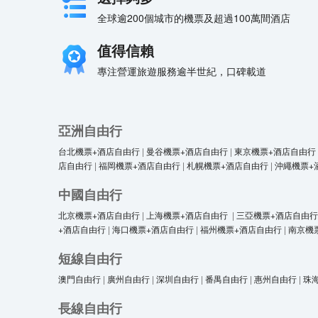
全球逾200個城市的機票及超過100萬間酒店
值得信賴
專注營運旅遊服務逾半世紀，口碑載道
亞洲自由行
台北機票+酒店自由行
|
曼谷機票+酒店自由行
|
東京機票+酒店自由行
店自由行
|
福岡機票+酒店自由行
|
札幌機票+酒店自由行
|
沖繩機票+
中國自由行
北京機票+酒店自由行
|
上海機票+酒店自由行
|
三亞機票+酒店自由行
+酒店自由行
|
海口機票+酒店自由行
|
福州機票+酒店自由行
|
南京機
短線自由行
澳門自由行
|
廣州自由行
|
深圳自由行
|
番禺自由行
|
惠州自由行
|
珠
長線自由行