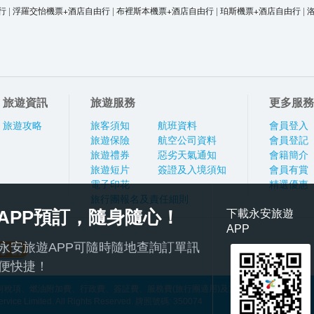
行
|
浮羅交怡機票+酒店自由行
|
布裡斯本機票+酒店自由行
|
珀斯機票+酒店自由行
|
旅遊資訊
旅遊服務
更多服務
旅遊攻略
旅客須知
航班資料
會員登入
旅遊保險
航空公司資料
會員登記
旅遊禮券
惡劣天氣通知
會籍簡介
旅遊短片
簽證及入境須知
會員有賞
電子印花
精選優惠
旅行團報名及責任細則
APP預訂，隨身隨心！
下載永安旅遊
APP
永安旅遊APP可隨時隨地查詢訂單訊
便快捷！
稅項、燃油附加費、行政費、簽証費、服務費(旅行團適用)及其他應繳費用
ce Limited. All Rights Reserved. 牌照號碼: 350074