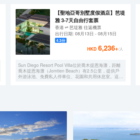
【聖地亞哥別墅度假酒店】芭堤
雅 3-7天自由行套票
香港
芭堤雅
往返
機票
出行日期:
08月13日
-
08月15日
4.3
分
6,236
+
HKD
/人
Sun Diego Resort Pool Villa位於喬木提恩海灘，距離
喬木提恩海灘（Jomtien Beach）有2.5公里，提供戶
外游泳池、免費私人停車位、花園和共用休息室。這家
尊貴型酒店提供共用廚房、客房服務和免費WiFi。這家
酒店享有池景，配備露台和15小時前台 [09:00-
24:00]。 這家酒店的每間客房都配有空調、書桌、電
視、私人浴室、床上用品、毛巾和市景陽台。所有客房
都配有電熱水壺。部分客房提供帶冰箱、洗碗機和烤箱
的廚房。客房均提供衣櫃。 Sun Diego Resort Pool
Villa距離東星高爾夫球場有37公里，距離翡翠高爾夫度
假村有41公里。最近的機場是烏塔堡羅勇-芭堤雅國際
機場，距離這家住宿有37公里。