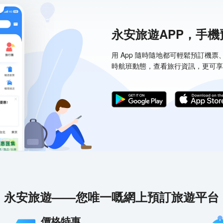
永安旅遊APP，手
用 App 隨時隨地都可輕鬆預訂機
時航班動態，查看旅行資訊，更可享
永安旅遊——您唯一嘅網上預訂旅遊平台
價格特惠