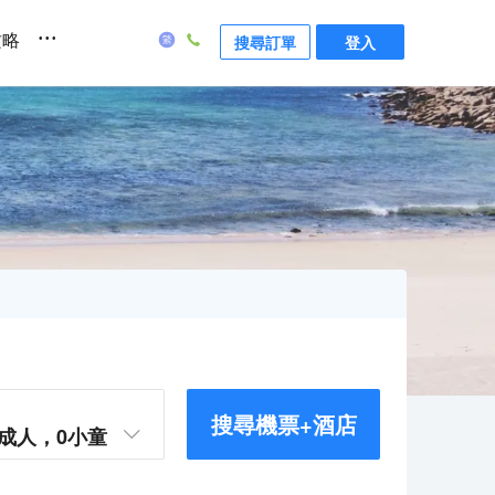
...
攻略
搜尋訂單
登入
搜尋機票+酒店
成人，
0
小童