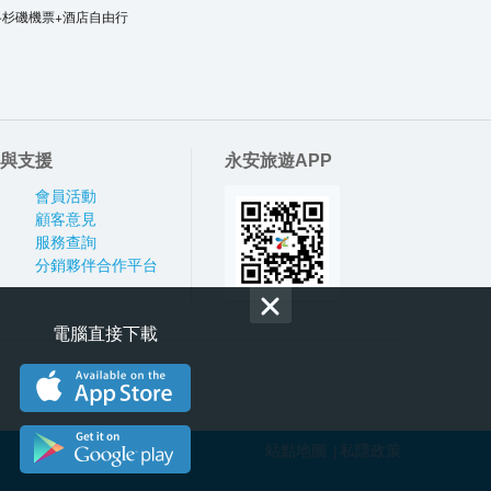
洛杉磯機票+酒店自由行
與支援
永安旅遊APP
會員活動
顧客意見
服務查詢
分銷夥伴合作平台
電腦直接下載
站點地圖
私隱政策
|