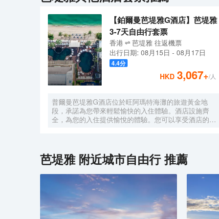
【鉑爾曼芭堤雅G酒店】芭堤雅
3-7天自由行套票
香港
芭堤雅
往返
機票
出行日期:
08月15日
-
08月17日
4.4
分
3,067
+
HKD
/人
普爾曼芭堤雅G酒店位於旺阿瑪特海灘的旅遊黃金地
段，承諾為您帶來輕鬆愉快的入住體驗。酒店設施齊
全，為您的入住提供愉悅的體驗。您可以享受酒店的
24小時客房服務、全房免費Wi-Fi、24小時安保、每日
清潔服務和禮品/紀念品商店。部分客房配備有液晶/等
離子電視、免費速溶咖啡、免費茶、鏡子和秤。酒店寧
靜的氛圍延伸至其休閒設施，包括私人海灘、健身中
芭堤雅
附近城市自由行 推薦
心、戶外游泳池、水療中心和按摩服務。無論您訪問芭
堤雅的理由是什麼，普爾曼芭堤雅G酒店都會讓您感到
如同回到家一般。