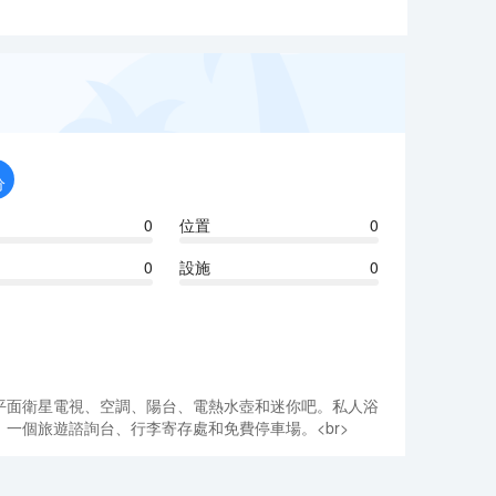
分
0
位置
0
0
設施
0
客房設有平面衛星電視、空調、陽台、電熱水壺和迷你吧。私人浴
、一個旅遊諮詢台、行李寄存處和免費停車場。<br>