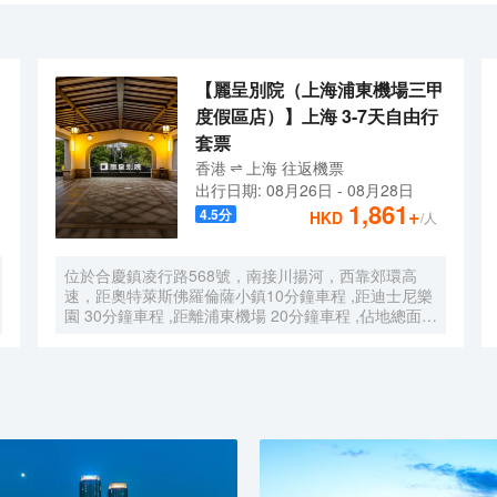
方便賓客，酒店提供浦東機場和迪士尼樂園的往返接送（詳情請諮詢商家
是旅遊休閒度假的好去處。
【麗呈別院（上海浦東機場三甲
度假區店）】上海 3-7天自由行
套票
香港
上海
往返
機票
出行日期:
08月26日
-
08月28日
1,861
+
4.5
分
HKD
/人
位於合慶鎮凌行路568號，南接川揚河，西靠郊環高
速，距奧特萊斯佛羅倫薩小鎮10分鐘車程 ,距迪士尼樂
園 30分鐘車程 ,距離浦東機場 20分鐘車程 ,佔地總面積
1000畝，是目前離市中心最近的生態農業休閒園區之
一。有”浦東的後花園“的美譽，集娛樂休閒、餐飲美
食、會議會務、拓展訓練、團建培訓於一體的綜合度假
景區。 酒店整體以蘇式園林為主調， 精緻、古樸的四
合院酒店 古色古香、花草蘢葱、鳥語花香 配以現代化
的設施以及標準化、人性化的服務。