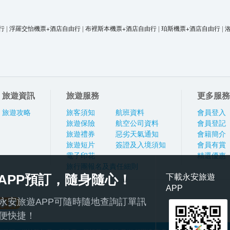
行
|
浮羅交怡機票+酒店自由行
|
布裡斯本機票+酒店自由行
|
珀斯機票+酒店自由行
|
旅遊資訊
旅遊服務
更多服務
旅遊攻略
旅客須知
航班資料
會員登入
旅遊保險
航空公司資料
會員登記
旅遊禮券
惡劣天氣通知
會籍簡介
旅遊短片
簽證及入境須知
會員有賞
電子印花
精選優惠
旅行團報名及責任細則
APP預訂，隨身隨心！
下載永安旅遊
APP
永安旅遊APP可隨時隨地查詢訂單訊
便快捷！