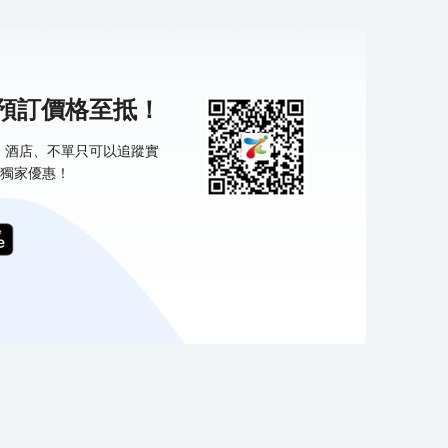
機預訂價格至抵！
票、酒店、不單只可以追蹤實
獨家優惠！