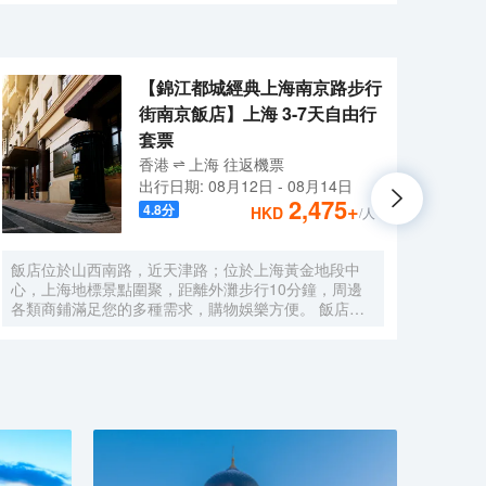
），並配備了可愛的、貼心的設施設備和特色用品，加上
【錦江都城經典上海南京路步行
街南京飯店】上海 3-7天自由行
套票
香港
上海
往返
機票
出行日期:
08月12日
-
08月14日
2,475
+
4.8
分
HKD
/人
飯店位於山西南路，近天津路；位於上海黃金地段中
酒店
心，上海地標景點圍聚，距離外灘步行10分鐘，周邊
豪華
各類商鋪滿足您的多種需求，購物娛樂方便。 飯店，
公路
原名上海南京飯店。始建於1929年，建成於1931年，
旅遊
猶太人投資建造，是一棟具有80多年曆史的近代保護
速駛
建築。落成後的相當一段時間，是上海文壇人士聚會的
野生
場所，文壇巨匠巴金、魯迅等都曾和南京飯店結下不解
分鐘
之緣，是巴金早期宴請賓客及重大宴請之地。 飯店配
僅有
有無線WIFI、中西式自助餐廳、大堂吧、會議室，自
通便
助餐廳提供營養、豐富、藝術的自助早餐，多種選擇的
有上
午晚餐，每日下午2點至4點提供“社交時光”供您享用飲
川沙
料、小食，飯店是您旅遊、商務的上佳選擇。
旅遊