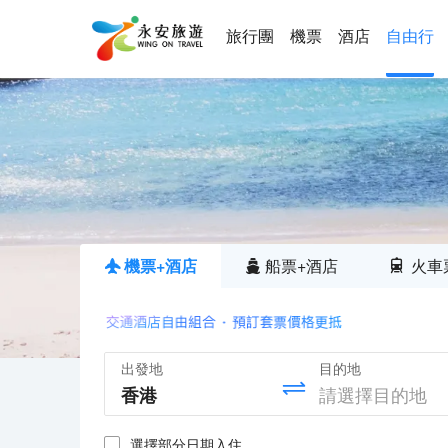
旅行團
機票
酒店
自由行
機票+酒店
船票+酒店
火車
出發地
目的地
選擇部分日期入住