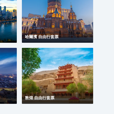
鎖品
尚，
美，
休閒
24
達浦
（13
哈爾濱 自由行套票
樓-
務，
晚上
商務
敦煌 自由行套票