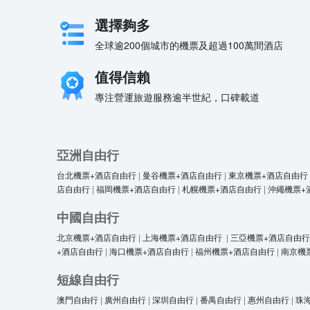
選擇夠多
全球逾200個城市的機票及超過100萬間酒店
值得信賴
專注營運旅遊服務逾半世紀，口碑載道
亞洲自由行
台北機票+酒店自由行
|
曼谷機票+酒店自由行
|
東京機票+酒店自由行
店自由行
|
福岡機票+酒店自由行
|
札幌機票+酒店自由行
|
沖繩機票+
中國自由行
北京機票+酒店自由行
|
上海機票+酒店自由行
|
三亞機票+酒店自由行
+酒店自由行
|
海口機票+酒店自由行
|
福州機票+酒店自由行
|
南京機
短線自由行
澳門自由行
|
廣州自由行
|
深圳自由行
|
番禺自由行
|
惠州自由行
|
珠