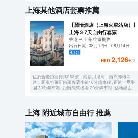
侶、孩子們提供了全新的交互體驗。<br>同時，爲了
上海
其他酒店套票推薦
酒店員工熱情洋溢的服務，定能讓每位賓客流連忘返，
【麗怡酒店（上海火車站店）】
上海 3-7天自由行套票
香港
上海
往返
機票
出行日期:
08月12日
-
08月14日
4.7
分
2,126
+
HKD
/人
位於合慶鎮凌行路568號，南接川揚河，西靠郊環高
速，距奧特萊斯佛羅倫薩小鎮10分鐘車程 ,距迪士尼樂
園 30分鐘車程 ,距離浦東機場 20分鐘車程 ,佔地總面積
1000畝，是目前離市中心最近的生態農業休閒園區之
一。有”浦東的後花園“的美譽，集娛樂休閒、餐飲美
食、會議會務、拓展訓練、團建培訓於一體的綜合度假
景區。 酒店整體以蘇式園林為主調， 精緻、古樸的四
上海
附近城市自由行 推薦
合院酒店 古色古香、花草蘢葱、鳥語花香 配以現代化
的設施以及標準化、人性化的服務。