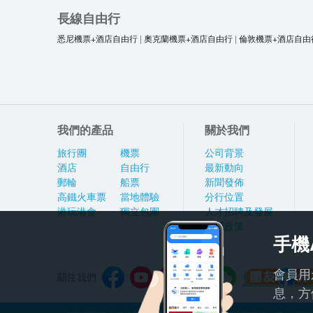
長線自由行
悉尼機票+酒店自由行
|
奧克蘭機票+酒店自由行
|
倫敦機票+酒店自由
我們的產品
關於我們
旅行團
機票
公司背景
酒店
自由行
最新動向
郵輪
船票
新聞發佈
高鐵火車票
當地體驗
分行位置
港玩港食
獨立包團
人才招聘及發展
私隱政策
手機
會員用
關注我們
息，方