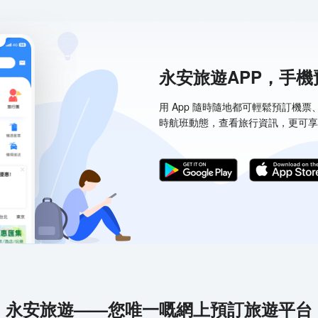
永安旅遊APP，手
用 App 隨時隨地都可輕鬆預訂機
時航班動態，查看旅行資訊，更可享
永安旅遊——您唯一嘅網上預訂旅遊平台