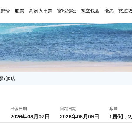
郵輪
船票
高鐵火車票
當地體驗
獨立包團
優惠
旅遊
票+酒店
出發日期
回程日期
數量
2026年08月07日
2026年08月09日
1房間，
2