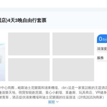
店)4天3晚自由行套票
0
/5
清潔度
服務
沙中心商圈，毗鄰迪士尼樂園和浦東機場。<br>這是一家童話般的主題
趣遊樂天地、萌寶智能創意園、童心小劇場、童趣廊、玩具商店、VR健
方便賓客，酒店提供浦東機場和迪士尼樂園的往返接送（詳情請諮詢商家
是旅遊休閒度假的好去處。
沙中心商圈，毗鄰迪士尼樂園和浦東機場。<br>這是一家童話般的主題
展開
趣遊樂天地、萌寶智能創意園、童心小劇場、童趣廊、玩具商店、VR健