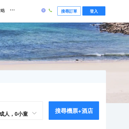
...
攻略
搜尋訂單
登入
搜尋機票+酒店
成人，
0
小童