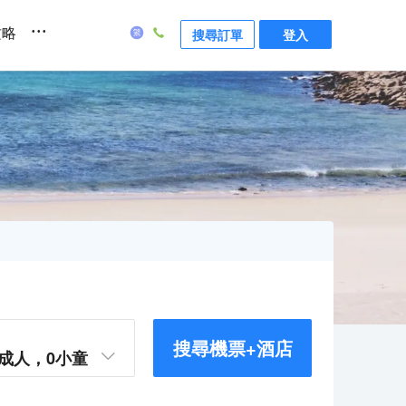
...
攻略
搜尋訂單
登入
搜尋機票+酒店
成人，
0
小童