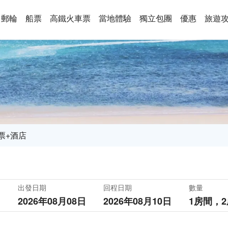
郵輪
船票
高鐵火車票
當地體驗
獨立包團
優惠
旅遊
票+酒店
出發日期
回程日期
數量
2026年08月08日
2026年08月10日
1房間，
2