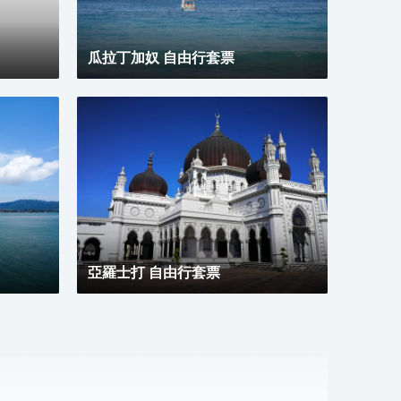
務與
幣，
瓜拉丁加奴 自由行套票
亞羅士打 自由行套票