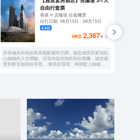
【雅迷套房酒店】吉隆坡 3-7天
自由行套票
香港
吉隆坡
往返
機票
出行日期:
08月13日
-
08月15日
4.4
分
2,367
+
HKD
/人
所有極具特色的客房都配備有空調，讓您感受到更加貼
不論
心細緻的入住體驗。浴室內提供拖鞋和吹風機，讓您感
之行
受到賓至如歸的享受。 優美的環境，再搭配上細緻周
安邦公
到的服務，酒店的休閒區定能滿足您的品質需求。酒店
Ref
設有24小時前台諮詢服務，為下榻至此的您提供最貼
店對
心的行程安排。
有空
水。
消除
品放
適的
無法
蘭葉蛋
Miso
亞參
施能
其中