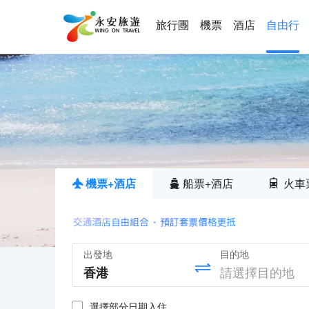
旅行團
機票
酒店
自由行
機票+酒店
船票+酒店
火車
出發地
目的地
選擇部分日期入住