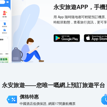
永安旅遊APP，手
用 App 隨時隨地都可輕鬆預訂機
時航班動態，查看旅行資訊，更可享
永安旅遊——您唯一嘅網上預訂旅遊平台
價格特惠
中國酒店低價保證, 網羅17間廉航機票