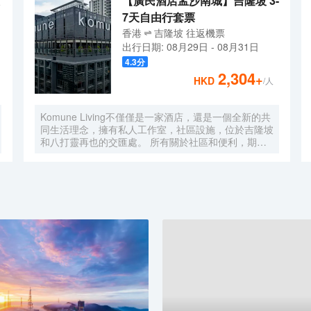
【廣民酒店孟沙南城】吉隆坡 3-
7天自由行套票
香港
吉隆坡
往返
機票
出行日期:
08月29日
-
08月31日
4.3
分
2,304
+
HKD
/人
Komune Living不僅僅是一家酒店，還是一個全新的共
同生活理念，擁有私人工作室，社區設施，位於吉隆坡
和八打靈再也的交匯處。 所有關於社區和便利，期待
一個舒適的地方休息，獨特的社區活動，以及空間，讓
您獲得靈感。 入住數月或住宿幾晚，Komune Living是
您的家，只要您需要。不僅僅是逗留，找到一種生活，
工作和娛樂的生活方式。