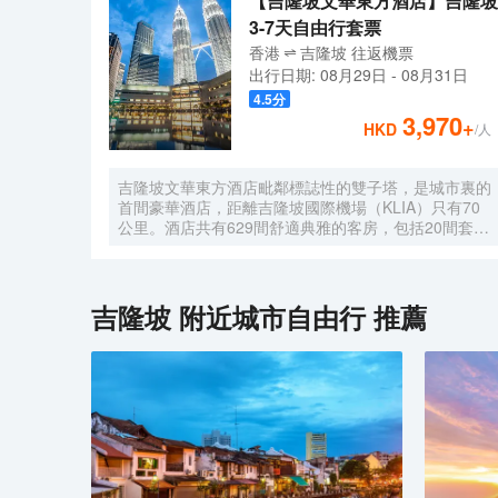
【吉隆坡文華東方酒店】吉隆坡
3-7天自由行套票
香港
吉隆坡
往返
機票
出行日期:
08月29日
-
08月31日
4.5
分
3,970
+
HKD
/人
吉隆坡文華東方酒店毗鄰標誌性的雙子塔，是城市裏的
首間豪華酒店，距離吉隆坡國際機場（KLIA）只有70
公里。酒店共有629間舒適典雅的客房，包括20間套房
和39間行政公寓，房內設施齊全，客人能俯瞰公園，
並欣賞令人印象深刻的城市天際線景觀。酒店的行政樓
層更加豪華和舒適，共提供146間客房和20間套房，客
人可專享文華東方會行政貴賓廊設施的優待。客人可以
吉隆坡
附近城市自由行 推薦
在房內免費上網。酒店內的餐飲和酒吧令人更加難忘。
客人可以在酒店的7間餐廳，酒吧和休息室盡情享受或
舉辦慶祝活動。酒店設有豐富的會議和宴會設施，包括
一個可容納1,800位賓客的無柱式大宴會廳，鑽石宴會
廳也可容納500位客人。酒店的16個功能室都配備了可
用於研討會，國際會議，展覽，婚禮等活動的視聽設
備。文華東方酒店活力俱樂部及水療中心為賓客提供一
個寧靜的氛圍，完善的健身設備和一流的温泉理療。客
人可以在酒店游泳池內暢遊，欣賞KLCC公園如畫般的