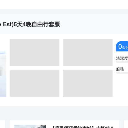
me Est)5天4晚自由行套票
0
/5
清潔度
服務