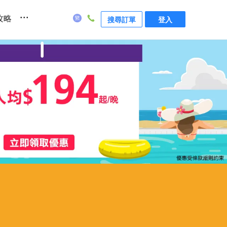
...
攻略
搜尋訂單
登入