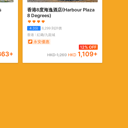
s
香港8度海逸酒店
(Harbour Plaza
8 Degrees)
4.3
分
6,299
則評價
香港
紅磡/九龍城
永安優惠
12% OFF
363
+
1,109
+
HKD
1,269
HKD