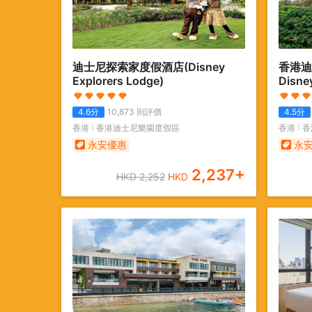
迪士尼探索家度假酒店
(Disney
香港迪
Explorers Lodge)
Disney
4.6
分
10,873
則評價
4.5
分
香港
香港迪士尼樂園度假區
香港
香
永安優惠
永
2,237
+
HKD
2,252
HKD