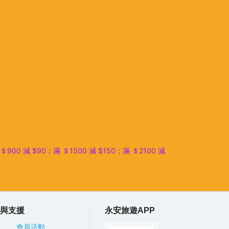
減 $90；滿 ＄1500 減 $150；滿 ＄2100 減
與支援
永安旅遊APP
會員活動