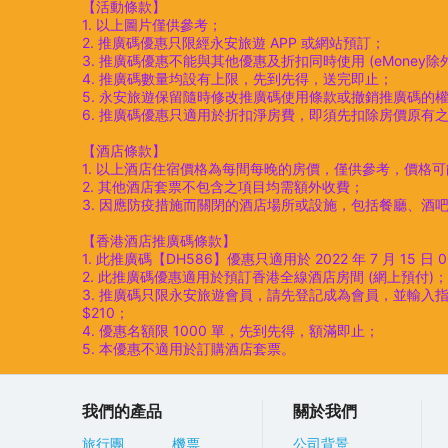
【活動條款】
1. 以上圖片僅供參考；
2. 推廣碼優惠只限經永安旅遊 APP 或網站預訂；
3. 推廣碼優惠不能與其他優惠及折扣同時使用 (eMoney除
4. 推廣碼數量均設有上限，先到先得，送完即止；
5. 永安旅遊保留隨時修改推廣碼使用條款或撤銷推廣碼的
6. 推廣碼優惠只適用於折扣淨房費，即須先扣除房價原有
【酒店條款】
1. 以上酒店住宿價格為每間每晚的房價，僅供參考，價格
2. 其他酒店套票不包含之項目均需額外收費；
3. 因應防疫措施而關閉的酒店場所或設施，包括餐廳、酒
【香港酒店推廣碼條款】
1. 此推廣碼【DH586】優惠只適用於 2022 年 7 月 15 日 00
2. 此推廣碼優惠適用於預訂香港全線酒店房間 (網上預付)；
3. 推廣碼只限永安旅遊會員，請先登記成為會員，並輸入指定推廣碼訂
$210；
4. 優惠名額限 1000 單，先到先得，額滿即止；
5. 本優惠不適用於訂購酒店套票。
我們的產品
關於我們
旅行團
機票
公司背景