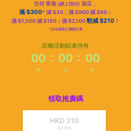
任何 香港
酒店，
(網上預付)
滿 $300
* 減 $30；滿 $900 減 $90；
勁減 $210
滿 $1,500 減 $150；滿 $2,100
！
*以未連稅之價格計算
距離活動結束仲有
:
:
00
00
00
時
分
秒
領取推廣碼
HKD
210
最高即減