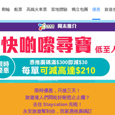
郵輪
船票
高鐵火車票
當地體驗
獨立包團
優惠
旅遊
限時優惠，只做三天！
旅遊達人們悶咗好耐想止止癮？
去住 Staycation 先啦！
永安旅遊幫到你，而家憑推廣碼訂