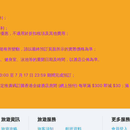
外)；
權利；
之優惠，不適用於折扣稅項及其他費用；
可能有所變動，請以最終預訂頁面所示的實際價格為準；
吧、健身室、泳池等的重開日期及時間，以酒店公佈為準。
:00 至 7 月 17 日 23:59 期間完成預訂；
購香港全線酒店房間 (網上預付) 每單滿 $300 即減 $30；滿 ＄900 
旅遊資訊
旅遊服務
更多服務
旅遊攻略
旅客須知
航班資料
會員登入