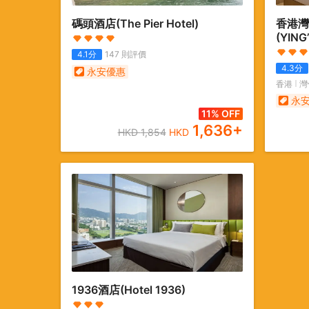
碼頭酒店
(The Pier Hotel)
香港灣
(YING
Chai 
4.1
分
147
則評價
Group
4.3
分
永安優惠
香港
灣
永
11% OFF
1,636
+
HKD
1,854
HKD
1936酒店
(Hotel 1936)