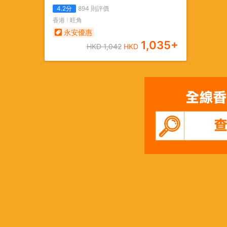
4.2
分
894
則評價
香港
旺角
永安優惠
1,035
+
HKD
1,042
HKD