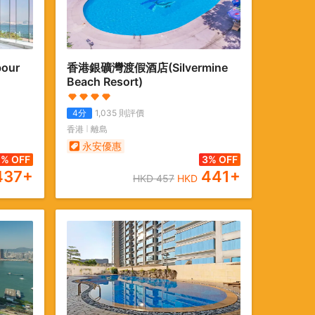
bour
香港銀礦灣渡假酒店
(Silvermine
Beach Resort)
4
分
1,035
則評價
香港
離島
永安優惠
1% OFF
3% OFF
437
+
441
+
HKD
457
HKD