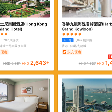
士尼樂園酒店
(Hong Kong
香港九龍海逸君綽酒店
(Har
land Hotel)
Grand Kowloon)
3,707
則評價
4.3
分
6,892
則評價
港迪士尼樂園度假區
香港
紅磡/九龍城
安優惠
永安優惠
1
2,643
+
1,
HKD
2,661
HKD
HKD
1,627
HKD