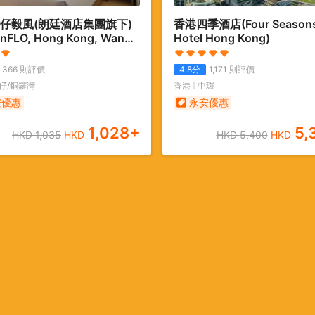
仔毅風(朗廷酒店集團旗下)
香港四季酒店
(Four Season
’nFLO, Hong Kong, Wan
Hotel Hong Kong)
(Langham Hospitality
))
366
則評價
4.8
分
1,171
則評價
仔/銅鑼灣
香港
中環
安優惠
永安優惠
1,028
+
5,
HKD
1,035
HKD
HKD
5,400
HKD