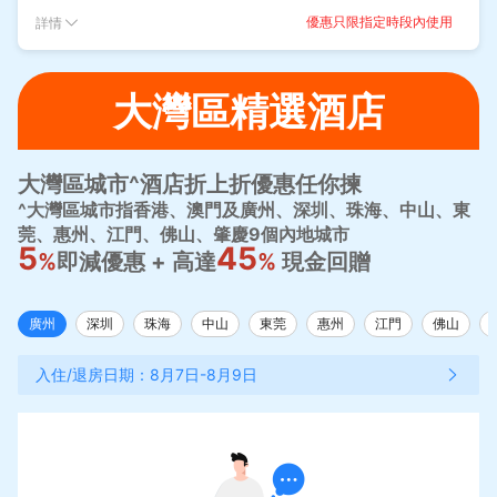
優惠只限指定時段內使用
詳情
大灣區精選酒店
大灣區城市^酒店折上折優惠任你揀
^大灣區城市指香港、澳門及廣州、深圳、珠海、中山、東
莞、惠州、江門、佛山、肇慶9個內地城市
5
45
%
即減優惠 + 高達
%
現金回贈
廣州
深圳
珠海
中山
東莞
惠州
江門
佛山
入住/退房日期：
8月7日
-
8月9日