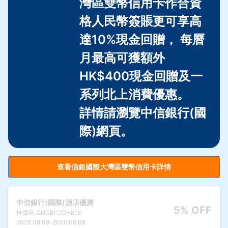
灣區雙幣信用卡作合資
格人民幣簽賬更可享高
達10%現金回贈， 每曆
月最高可獲額外
HK$400現金回贈及一
系列北上消費優惠。
詳情請瀏覽中信銀行(國
際)網頁。
查看信銀國際大灣區雙幣信用卡詳情
中信銀行(國際)酒店優惠
5% OFF
推廣碼
CNCBI120H826
2026.08.08
-
2026.09.08