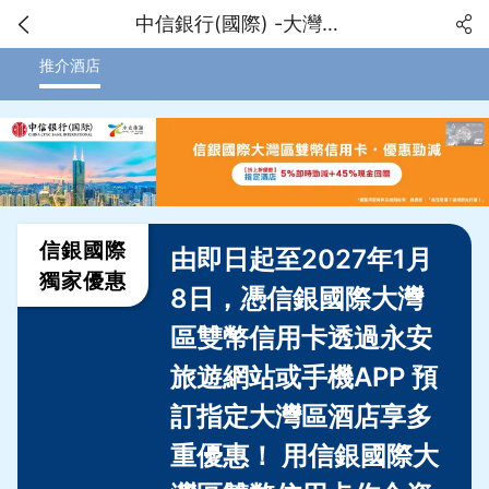
中信銀行(國際) -大灣區優惠
推介酒店
信銀國際
由即日起至2027年1月
獨家優惠
8日，憑信銀國際大灣
區雙幣信用卡透過永安
旅遊網站或手機APP 預
訂指定大灣區酒店享多
重優惠！ 用信銀國際大