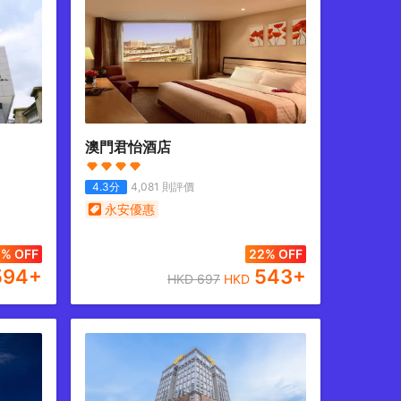
澳門君怡酒店
4.3
分
4,081
則評價
永安優惠
% OFF
22% OFF
594
+
543
+
HKD
697
HKD