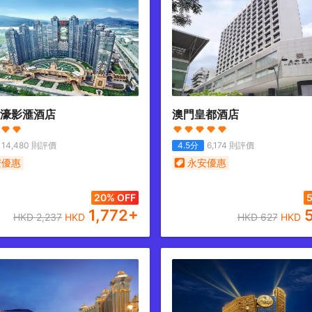
濠影滙酒店
澳門皇都酒店
14,480
則評價
4.5
分
6,174
則評價
安優惠
永安優惠
20% OFF
5
1,772
+
HKD
2,237
HKD
HKD
627
HKD