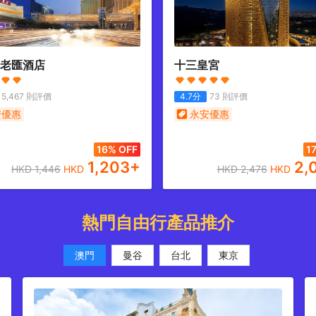
老匯酒店
十三皇宮
5,467
則評價
4.7
分
73
則評價
安優惠
永安優惠
16% OFF
1
1,203
+
2,
HKD
1,446
HKD
HKD
2,476
HKD
熱門自由行產品推介
澳門
曼谷
台北
東京