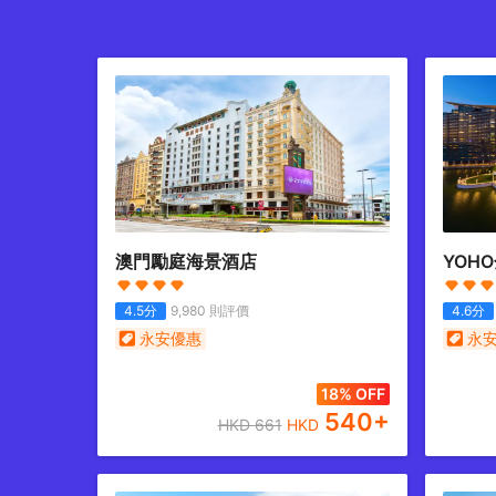
澳門勵庭海景酒店
YOH
4.5
分
9,980
則評價
4.6
分
永安優惠
永
18% OFF
540
+
HKD
661
HKD