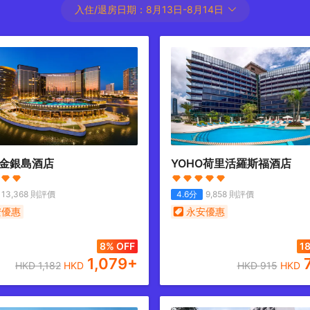
入住/退房日期：
8月13日
-
8月14日
O金銀島酒店
YOHO荷里活羅斯福酒店
13,368
則評價
4.6
分
9,858
則評價
安優惠
永安優惠
8% OFF
1
1,079
+
HKD
1,182
HKD
HKD
915
HKD