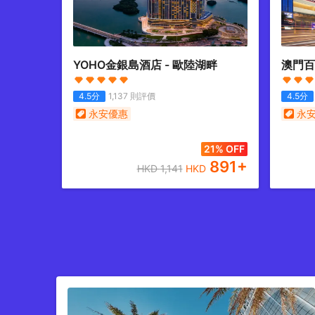
YOHO金銀島酒店 - 歐陸湖畔
澳門百
4.5
分
1,137
則評價
4.5
分
永安優惠
永
21% OFF
891
+
HKD
1,141
HKD