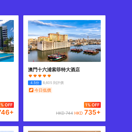
澳門十六浦索菲特大酒店
4.5
分
8,605
則評價
今日低價
8% OFF
1% OFF
746
+
735
+
HKD
744
HKD