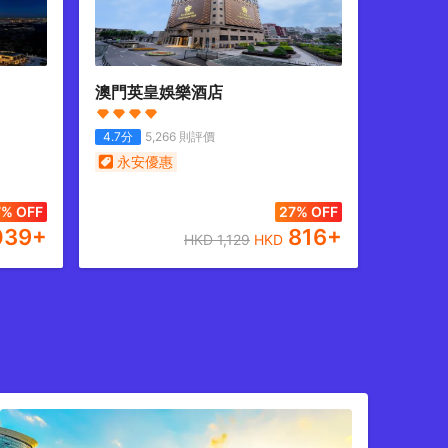
澳門英皇娛樂酒店
4.7
分
5,266
則評價
永安優惠
7% OFF
27% OFF
039
+
816
+
HKD
1,129
HKD