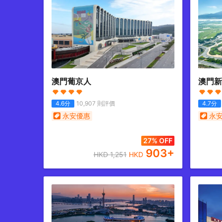
澳門葡京人
澳門新
4.6
分
10,907
則評價
4.7
分
永安優惠
永
27% OFF
903
+
HKD
1,251
HKD