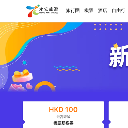
旅行團
機票
酒店
自由行
HKD
100
最高即減
機票新客券