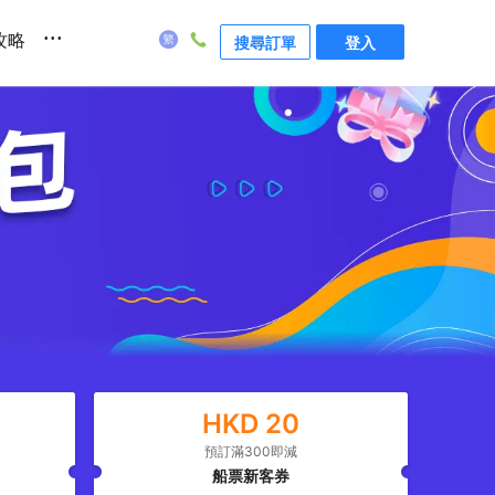
...
攻略
搜尋訂單
登入
HKD
20
預訂滿300即減
船票新客券