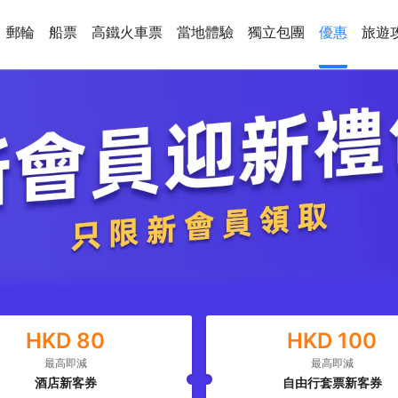
郵輪
船票
高鐵火車票
當地體驗
獨立包團
優惠
旅遊
HKD
80
HKD
100
最高即減
最高即減
酒店新客券
自由行套票新客券