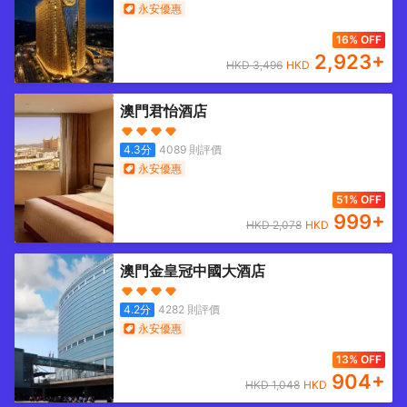
永安優惠
16% OFF
2,923
+
HKD
3,496
HKD
澳門君怡酒店
4.3
分
4089
則評價
永安優惠
51% OFF
999
+
HKD
2,078
HKD
澳門金皇冠中國大酒店
4.2
分
4282
則評價
永安優惠
13% OFF
904
+
HKD
1,048
HKD