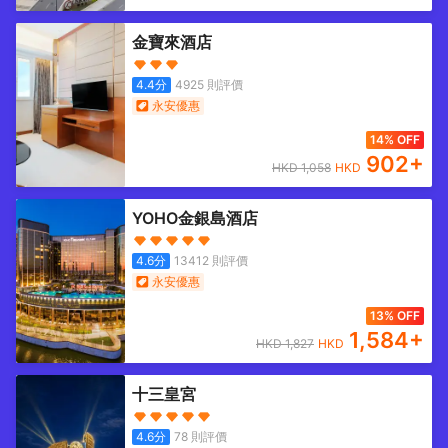
金寶來酒店
4.4
分
4925
則評價
永安優惠
14% OFF
902
+
HKD
1,058
HKD
YOHO金銀島酒店
4.6
分
13412
則評價
永安優惠
13% OFF
1,584
+
HKD
1,827
HKD
十三皇宮
4.6
分
78
則評價