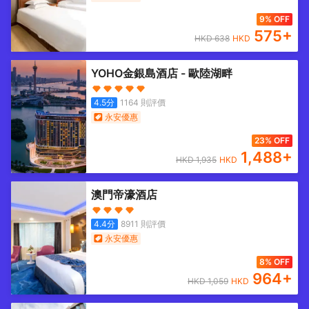
9% OFF
575
+
HKD
638
HKD
YOHO金銀島酒店 - 歐陸湖畔
4.5
分
1164
則評價
永安優惠
23% OFF
1,488
+
HKD
1,935
HKD
澳門帝濠酒店
4.4
分
8911
則評價
永安優惠
8% OFF
964
+
HKD
1,059
HKD