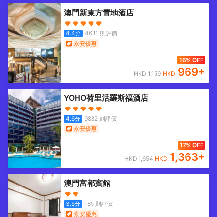
澳門新東方置地酒店
4.4
分
4681
則評價
永安優惠
16% OFF
969
+
HKD
1,159
HKD
YOHO荷里活羅斯福酒店
4.6
分
9882
則評價
永安優惠
17% OFF
1,363
+
HKD
1,654
HKD
澳門富都賓館
3.5
分
185
則評價
永安優惠