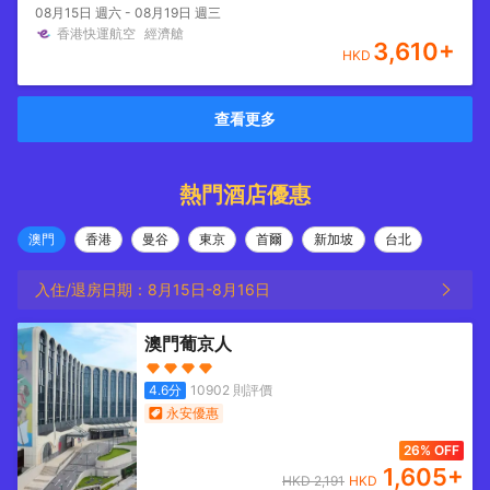
08月15日 週六 - 08月19日 週三
香港快運航空
經濟艙
3,610
+
HKD
查看更多
熱門酒店優惠
澳門
香港
曼谷
東京
首爾
新加坡
台北
入住/退房日期：
8月15日
-
8月16日
澳門葡京人
4.6
分
10902
則評價
永安優惠
26% OFF
1,605
+
HKD
2,191
HKD