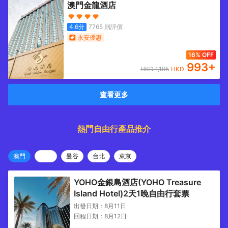
澳門金龍酒店
4.6
分
7765
則評價
永安優惠
16% OFF
993
+
HKD
1,195
HKD
查看更多
熱門自由行產品推介
澳門
曼谷
台北
東京
YOHO金銀島酒店(YOHO Treasure
Island Hotel)2天1晚自由行套票
出發日期：
8月11日
回程日期：
8月12日