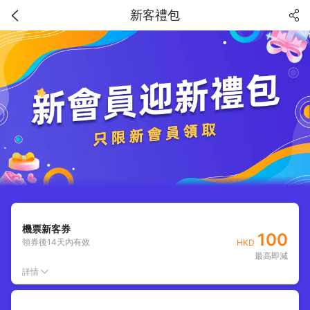
新客禮包
機票新客券
100
領券後
14
天內有效
HKD
最高即減
詳情