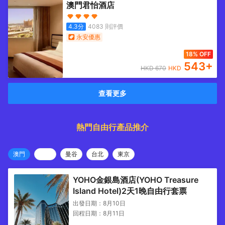
澳門君怡酒店
4.3
分
4083
則評價
永安優惠
18% OFF
543
+
HKD
670
HKD
查看更多
熱門自由行產品推介
澳門
曼谷
台北
東京
YOHO金銀島酒店(YOHO Treasure
Island Hotel)2天1晚自由行套票
出發日期：
8月10日
回程日期：
8月11日