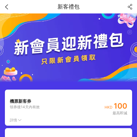
新客禮包
機票新客券
100
領券後
14
天內有效
HKD
最高即減
詳情