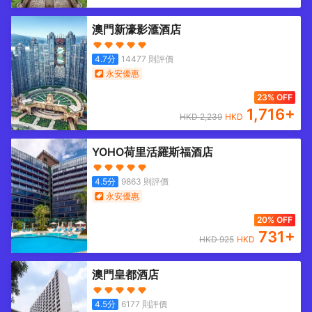
澳門新濠影滙酒店
4.7
分
14477
則評價
永安優惠
23% OFF
1,716
+
HKD
2,239
HKD
YOHO荷里活羅斯福酒店
4.5
分
9863
則評價
永安優惠
20% OFF
731
+
HKD
925
HKD
澳門皇都酒店
4.5
分
6177
則評價