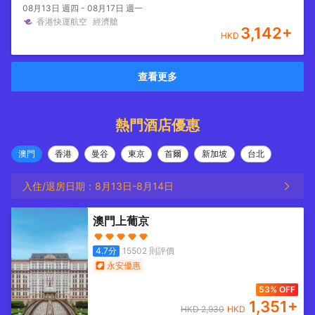
08月13日 週四 - 08月17日 週一
香港快運航空
經濟艙
3,142
+
HKD
查看更多
熱門酒店優惠
澳門
香港
曼谷
東京
首爾
新加坡
台北
入住/退房日期：
8月13日
-
8月14日
澳門上葡京
4.7
分
15502
則評價
永安優惠
53% OFF
1,351
+
HKD
2,930
HKD