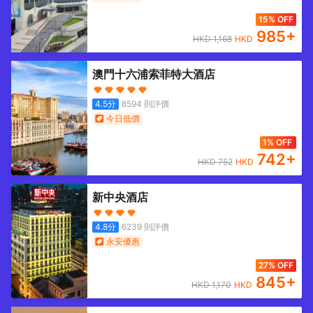
15% OFF
985
+
HKD
1,168
HKD
澳門十六浦索菲特大酒店
4.5
分
8594
則評價
今日低價
1% OFF
742
+
HKD
752
HKD
新中央酒店
4.8
分
6239
則評價
永安優惠
27% OFF
845
+
HKD
1,170
HKD