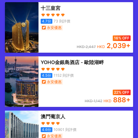
十三皇宮
4.7
分
73
則評價
永安優惠
16% OFF
2,039
+
HKD
2,447
HKD
YOHO金銀島酒店 - 歐陸湖畔
4.5
分
1152
則評價
永安優惠
22% OFF
888
+
HKD
1,142
HKD
澳門葡京人
4.6
分
10901
則評價
永安優惠