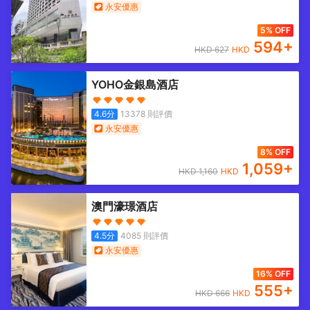
永安優惠
5% OFF
594
+
HKD
627
HKD
YOHO金銀島酒店
4.6
分
13378
則評價
永安優惠
8% OFF
1,059
+
HKD
1,160
HKD
澳門濠璟酒店
4.5
分
4085
則評價
永安優惠
16% OFF
555
+
HKD
666
HKD