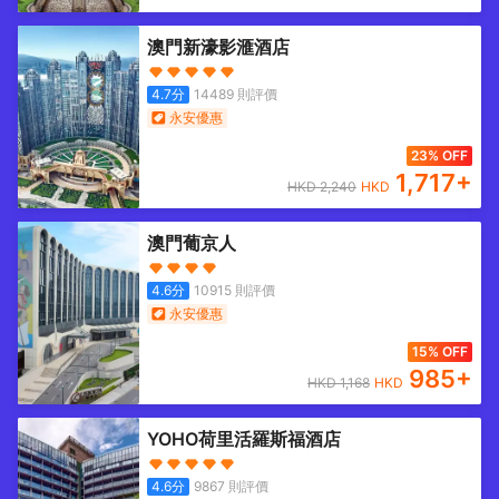
澳門新濠影滙酒店
4.7
分
14489
則評價
永安優惠
23% OFF
1,717
+
HKD
2,240
HKD
澳門葡京人
4.6
分
10915
則評價
永安優惠
15% OFF
985
+
HKD
1,168
HKD
YOHO荷里活羅斯福酒店
4.6
分
9867
則評價