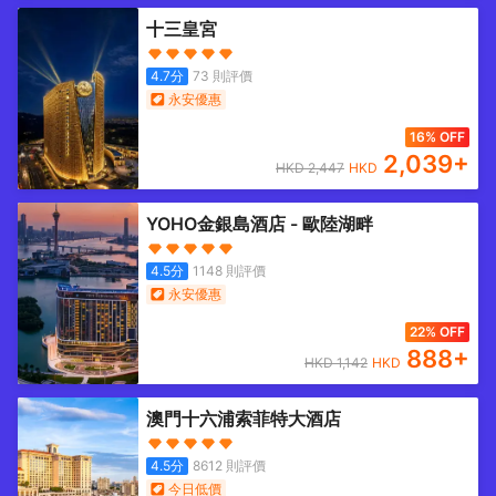
十三皇宮
4.7
分
73
則評價
永安優惠
16% OFF
2,039
+
HKD
2,447
HKD
YOHO金銀島酒店 - 歐陸湖畔
4.5
分
1148
則評價
永安優惠
22% OFF
888
+
HKD
1,142
HKD
澳門十六浦索菲特大酒店
4.5
分
8612
則評價
今日低價