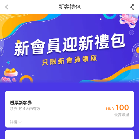
新客禮包
機票新客券
100
領券後
14
天內有效
HKD
最高即減
詳情