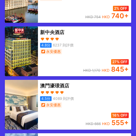
2% OFF
740
+
HKD
754
HKD
新中央酒店
4.8
分
6237
則評價
永安優惠
27% OFF
845
+
HKD
1,170
HKD
澳門濠璟酒店
4.5
分
4089
則評價
永安優惠
16% OFF
555
+
HKD
666
HKD