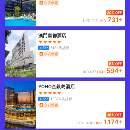
永安優惠
20% OFF
731
+
HKD
925
HKD
澳門皇都酒店
4.5
分
6181
則評價
永安優惠
5% OFF
594
+
HKD
627
HKD
YOHO金銀島酒店
4.6
分
13376
則評價
永安優惠
16% OFF
1,174
+
HKD
1,406
HKD