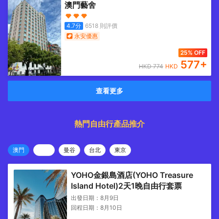
澳門藝舍
4.7
分
6518
則評價
永安優惠
25% OFF
577
+
HKD
774
HKD
查看更多
熱門自由行產品推介
澳門
曼谷
台北
東京
YOHO金銀島酒店(YOHO Treasure
Island Hotel)2天1晚自由行套票
出發日期：
8月9日
回程日期：
8月10日