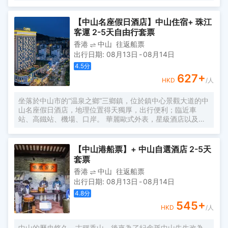
提供別緻舒適的生活空間。
【中山名座假日酒店】中山住宿+ 珠江
客運 2-5天自由行套票
香港
中山
往返船票
出行日期
:
08月13日
-
08月14日
4.5
分
627
+
HKD
/人
坐落於中山市的“温泉之鄉”三鄉鎮，位於鎮中心景觀大道的中
山名座假日酒店，地理位置得天獨厚，出行便利；臨近車
站、高鐵站、機場、口岸。 華麗歐式外表，星級酒店以及星
級標準服務，擁有500餘間客房、整片地下停車場、尊貴享
受禮遇、高級轎車接送服務、免費洗衣服務、會議宴會熱門
選擇地；還有中西餐廳、優雅咖啡廳/酒吧、KTV、足浴、棋
【中山港船票】+ 中山自選酒店 2-5天
牌、健身房、室外泳池、兒童樂園、電影院、商務會議室的
套票
大型酒店；無論是規模、檔次還是設施都達到了國際化水平
香港
中山
往返船票
的人氣豪華酒店，出遊必選。
出行日期
:
08月13日
-
08月14日
4.8
分
545
+
HKD
/人
中山的歷史悠久，古稱香山，後來為了紀念孫中山先生改為