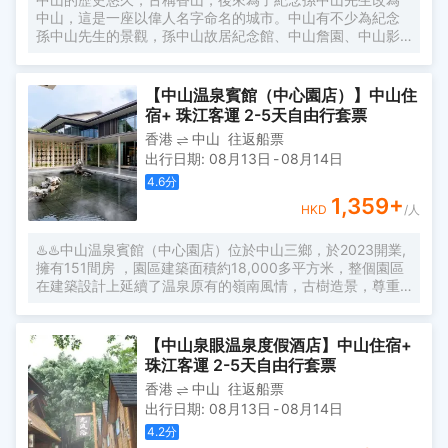
中山，這是一座以偉人名字命名的城市。中山有不少為紀念
孫中山先生的景觀，孫中山故居紀念館、中山詹園、中山影
視城等，也有孫文老街、小欖鎮等古色古香的建築，很適合
攝影愛好者前往拍照。中山南郊的長江水世界是親子遊的好
地方，著各種水上遊樂設施和水療項目，感受清涼。情侶們
【中山温泉賓館（中心園店）】中山住
則可以前往幻彩摩天輪，和心愛的人在輪頂欣賞中山的無敵
宿+ 珠江客運 2-5天自由行套票
夜景。 作為孫中山的故鄉，這裡有很多紀念孫中山先生的景
香港
中山
往返船票
觀，孫中山故居、中山城、岐江公園等都可以找到孫中山的
出行日期
:
08月13日
-
08月14日
遺跡。同時這裡也充滿山清水秀的田園風光，古樸幽靜的中
山詹園，可以眺望城市全景的紫馬嶺公園，擁有美麗海景田
4.6
分
園風光的崖口村，可以一覽秀麗的南粵風光。
1,359
+
HKD
/人
♨️♨️中山温泉賓館（中心園店）位於中山三鄉，於2023開業,
擁有151間房 ，園區建築面積約18,000多平方米，整個園區
在建築設計上延續了温泉原有的嶺南風情，古樹造景，尊重
自然，傳承歷史 充分體現嶺南文化的魅力，入住中山温泉賓
館讓我深深的感受到心曠神怡
【中山泉眼温泉度假酒店】中山住宿+
珠江客運 2-5天自由行套票
香港
中山
往返船票
出行日期
:
08月13日
-
08月14日
4.2
分