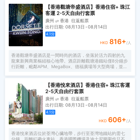
太平洋酒店出發乘坐港鐵只須20分鐘車程(柯士甸站至宋皇台
【香港觀塘帝盛酒店】香港住宿+ 珠江
共5個車站)便可到達啟德體育園，助您佔盡地利，輕鬆參與
客運 2-5天自由行套票
各項精彩體育盛事。
廣州
香港
往返船票
出行日期
:
08月13日
-
08月14日
4.1
分
816
+
HKD
/人
香港觀塘帝盛酒店是一間時尚的酒店，坐落於活力四射的九
龍東新興商業樞紐核心地帶。酒店距離觀塘港鐵站僅8分鐘步
行距離，毗鄰APM、MegaBox、德福廣場等大型商場，並鄰
近啟德體育園、啟德零售館和啟德郵輪碼頭及觀塘著名景點
觀塘海濱花園，地理位置優越，可達度高。 酒店擁有361間
時尚客房及套房，提供免費無線網路、24小時貼心禮賓服
【香港悅來酒店】香港住宿+ 珠江客運
務，並配備完善設施，為商務及休閒旅客打造舒適便捷的住
2-5天自由行套票
宿體驗。 無論是商務公幹還是悠閒度假，香港觀塘帝盛酒店
廣州
香港
往返船票
憑藉卓越服務與優越的地理位置，為旅客打造賓至如歸的住
出行日期
:
08月13日
-
08月14日
宿體驗，是探索香港的理想之選。
4.1
分
606
+
HKD
/人
香港悅來酒店位於荃灣心臟地帶，步行至荃灣地鐵站約需七
分鐘。距離紅磡火車站、香港國際機場及迪士尼樂園也只不