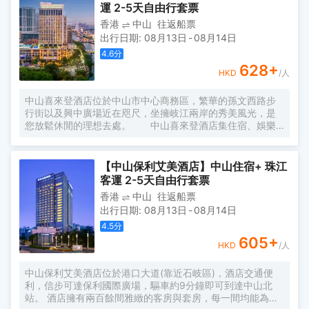
汀健康活力元素完美融合。
運 2-5天自由行套票
香港
中山
往返船票
出行日期
:
08月13日
-
08月14日
4.6
分
628
+
HKD
/人
中山喜來登酒店位於中山市中心商務區，繁華的孫文西路步
行街以及興中廣場近在咫尺，坐擁岐江兩岸的秀美風光，是
您放鬆休閒的理想去處。 中山喜來登酒店集住宿、娛樂
設施和零售商店於一體，設有各類舒適客房，客房內配有整
潔的床褥、舒適的羽絨被、柔軟的枕頭-喜來登酒店獨有的甜
夢之床將為你帶來超凡的睡眠體驗。所有客房配有高速無線
【中山保利艾美酒店】中山住宿+ 珠江
上網、當地和國外精選電視頻道及24小時客房服務，將確保
客運 2-5天自由行套票
您獲得舒適便利的住宿體驗。
香港
中山
往返船票
出行日期
:
08月13日
-
08月14日
4.5
分
605
+
HKD
/人
中山保利艾美酒店位於港口大道(靠近石岐區)，酒店交通便
利，信步可達保利國際廣場，驅車約9分鐘即可到達中山北
站。 酒店擁有兩百餘間雅緻的客房與套房，每一間均能為您