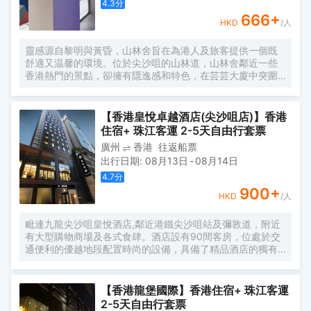
4.3
分
666
+
HKD
/人
靈感源自黎明與黃昏，山林舍旨在為港人及旅客提供一個既
舒適又温馨的環境。位於尖沙咀的山林道，山林舍鄰近一些
香港熱門的景點，卻擁有隱逸感和特色，在芸芸大廈中突圍
而出。 酒店以深淺色調的對比，以及在不同房間的球形設計
元素，使我們遠離了香港的喧囂，真正地放鬆自己。別緻的
內置傢俱和用色增加了旅客的度假氛圍，併為尋求安逸寧靜
【香港皇悅卓越酒店(尖沙咀店)】香港
的港人照亮了平淡的日常。 通過使用我們高效的自助入住和
住宿+ 珠江客運 2-5天自由行套票
退房辦理系統，客房清潔和前台服務，山林舍保證將客人的
廣州
香港
往返船票
舒適，衞生和私隱度放在第一位。
出行日期
:
08月13日
-
08月14日
4.7
分
900
+
HKD
/人
毗連九龍尖沙咀皇悅酒店,鄰近港鐵尖沙咀站及彌敦道，附近
有大型購物商場及各式食肆。酒店設有90間客房，位處於交
通便利的優越地段配置時尚的設備，具備了精品酒店的獨有
魅力。專業友善的酒店團隊讓住客咫尺間盡享舒適閒致及超
值的酒店住宿服務，令旅途更寫意自在。
【香港龍堡國際】香港住宿+ 珠江客運
2-5天自由行套票