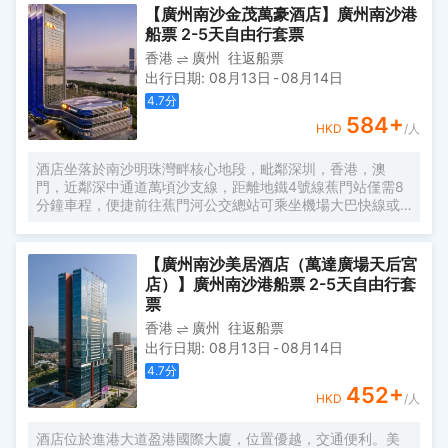
字母“A”，既展中國氣派，又含西式願景——Amazing（令人
【廣州南沙金茂萬豪酒店】廣州南沙港
驚歎），Astonishing（令人震撼），隱含着酒店將成為南沙
船票 2-5天自由行套票
乃至全球矚目的中式美學新地標的美好期許。 酒店作為南沙
香港
廣州
往返船票
國際會展中心綜合體重要組成部分，以“木棉花開，鴻翔海
出行日期
:
08月13日
-
08月14日
絲”之設計理念，以大灣區金融新地標之姿態，締造南沙“立足
灣區、協同港澳、面向世界”的實踐範本。
4.7
分
584
+
HKD
/人
酒店坐落於南沙明珠灣畔核心地段，毗鄰深圳，香港，澳
門，近鄰深中通道萬頃沙支線，距離地鐵4號線蕉門站僅需8
分鐘車程，便捷前往蕉門河公交總站可乘坐機場大巴快線或
深中跨市公交等，快速連接大灣區核心商圈，距離深圳國際
寶安機場僅需50分鐘車程。店內提供小馬智行無人駕駛體驗
券，可輕鬆前往南沙天后宮、南沙濕地公園、廣汽科技館及
【廣州南沙美居酒店（萬達廣場天后宮
環宇城購物中心等。 酒店共有261間以海洋為設計靈感的客
店）】廣州南沙港船票 2-5天自由行套
房及套房，詮釋現代經典與優雅，滿足休閒賓客對在地文化
票
的探索與體驗。配備粵式風味的林苑中餐廳、中西結合的漁
香港
廣州
往返船票
人碼頭全日餐廳以及”雙重身份”的薄荷酒吧，體驗創新融合的
出行日期
:
08月13日
-
08月14日
珍饈美饌。酒店擁有馬丁叔叔的農場，小朋友們可盡情與小
動物們互動亦或參與馬丁叔叔課堂，共度愉快的親子時光。
4.7
分
同時，酒店擁有1,600平方米的宴會及會議場地以及寬敞的戶
452
+
HKD
/人
外草坪，可滿足不同的會議及宴會需求，無論商務出行亦或
休閒旅遊期待與您共赴南沙，遇見另一種可能。
酒店位於進港大道盈港國際大廈，位置優越，交通便利。美