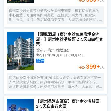
HKD
/人
廣州南沙越秀喜來登酒店位於廣州東南部，擁有得天獨厚的
中心位置，可俯瞰蕉門河美景，坐擁廣州南大門，毗鄰深
圳、香港、澳門。酒店緊鄰商業零售、大型商場和酒吧街，
數步之外便是地鐵4號線金洲站。 作為廣州南沙區一家國際
品牌酒店，賓客可以在酒店一如既往的體驗到喜來登品牌的
舒適和服務。酒店交通便利，在這裏，您能夠輕鬆外出，探
【麗楓酒店（廣州南沙萬達廣場金洲
索這座城市每一處不容錯過的地方。酒店距離著名景點南沙
店）】廣州南沙港船票 2-5天自由行套
天后宮，南沙水鳥世界，南沙濕地公園，十九湧海鮮水產市
票
場等約30分鐘車程。 酒店設有豐富的兒童設施，商務出行、
香港
廣州
往返船票
休閒出行皆宜。酒店客房共計兩百餘間，客房均配備特別為
出行日期
:
08月13日
-
08月14日
喜來登品牌定製使用的喜來登特色睡床，55英寸超大純平電
視，高速上網及獨立的浴缸和淋浴間。 酒店三個餐廳可使顧
4.7
分
客體驗到本地及各國美食。酒店的喜來登健身中心旨在為賓
399
+
HKD
/人
客提供快速集中健身智能解決方案，讓他們在最短的時間內
達到較好的運動效果。在專業技巧和先進器材的幫助下，賓
客可根據自己的時間與住宿安排定製專屬健身日程。
酒店位於南沙街富佳東街1號進港大道旁，周邊有廣州市第一
人民醫院南沙醫院，南沙客運港碼頭，華匯國際廣場等等。
酒店周邊景點眾多，南沙焦門河景區、白水湖、天后宮、遊
艇會、黃山魯森林公園、南沙湖鳳凰公園等等。距離琶洲駕
車40分鐘。酒店距離金洲地鐵站5分鐘車程，讓您的出行變
得簡單。 全部配備大尺寸床型，雙床1.35m×2m，大床
【廣州星河吉酒店】廣州南沙港船票
1.8m×2m，定製慕思床墊，完美承託你的身體，給你一整夜
2-5天自由行套票
舒適睡眠；房間配備3.0智能化控制系統、電動窗簾，花灑音