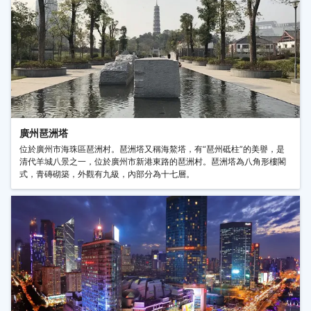
廣州琶洲塔
位於廣州市海珠區琶洲村。琶洲塔又稱海鰲塔，有“琶州砥柱”的美譽，是
清代羊城八景之一，位於廣州市新港東路的琶洲村。琶洲塔為八角形樓閣
式，青磚砌築，外觀有九級，內部分為十七層。