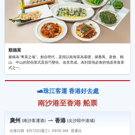
順德菜
被稱為“粤菜之魂”。創自明代，是指以南海菜為基礎，揉番禺、新會、鶴
山、中山的部份菜式及技巧變化、改良而成。為到當地必食的地道美食菜
式之一。
🛥️珠江客運 香港好去處
南沙港至香港 船票
廣州
香港
(南沙客運港)
(尖沙咀中港城)
出發日期
8月12日(週三)
09:50 AM
普通位