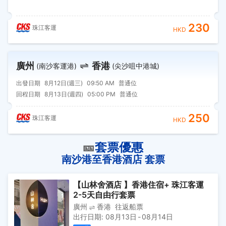
230
珠江客運
HKD
廣州
香港
(南沙客運港)
(尖沙咀中港城)
出發日期
8月12日(週三)
09:50 AM
普通位
回程日期
8月13日(週四)
05:00 PM
普通位
250
珠江客運
HKD
🎫
套票優惠
南沙港至香港酒店 套票
【山林舍酒店 】香港住宿+ 珠江客運
2-5天自由行套票
廣州
香港
往返船票
出行日期
:
08月13日
-
08月14日