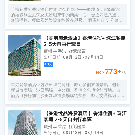
千禧新世界香港酒店位於尖沙咀東部——麼地道，毗鄰聞名
的維多利亞港旁及尖沙咀東部的商業中心，交通四通八達，
無論購物、餐飲及娛樂設施均近在咫尺。 酒店步行 5 分鐘即
可到達紅磡及尖東港鐵站，前往本港體育及娛樂場館 — 啟德
體育園（紅磡站出只需3站）和其他旅遊熱點均十分便利。
另外，酒店與高速鐵路香港西九龍站只是數分鐘車程之距，
【香港麗豪酒店】香港住宿+ 珠江客運
往來內地各大城市實屬方便。 酒店客房設計以瑰麗高雅為
2-5天自由行套票
主，並提供現代化設備讓賓客盡享舒適奢華，落地取景器盡
廣州
香港
往返船票
覽城市或維港美景。 入住行政樓層客房及套房之客人可享聚
出行日期
:
08月13日
-
08月14日
賢薈禮遇，全天候使用聚賢薈行政酒廊的設備及服務：Café
East自助早餐; 不絕供應的輕怡美點包括早上的烘焙包點、中
4.1
分
午的簡約三文治、精緻茶點及傍晚佐酒小吃、以及全日供應
773
+
HKD
/人
咖啡、茗茶、果汁及汽水; 傍晚雞尾酒時段無限暢飲手工雞尾
酒及無酒精特飲，還有品酒師推薦的各款葡萄佳釀及汽泡酒;
香港麗豪酒店位處沙田城門河畔，鄰近多個旅遊景點，包括
免費享用迷你酒吧內的非酒精飲品。 頂樓的24小時健身中心
新城市廣場、沙田馬場、車公廟、香港文化博物館等地。自
及露天泳池是賓客一展身心的好去處，讓您盡享城市中的悠
酒店可步行前往沙田新城市廣場購物熱點；鄰近交通樞紐，
閒寧靜。
前往九龍尖沙咀的娛樂、購物及商業中心均十分方便。 香港
麗豪酒店擁有1,147間客房及套房，環境清幽；並提供體貼窩
心的住宿服務，讓觀光及商務旅客如置身家中，倍感舒適。
【香港悅品海景酒店 】香港住宿+ 珠江
客運 2-5天自由行套票
廣州
香港
往返船票
出行日期
:
08月13日
-
08月14日