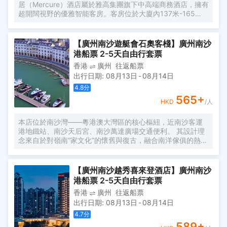
居（Mercure）酒店屬於雅高集團旗下中高端商務酒店，擁有
超開闊視野的優雅智能客房。客房位於大廈內137米-165
米，南沙郵輪母港、虎門大橋、遊艇會、高爾夫球場盡收眼
底。由國際著名設計師周光明先生傾力打造的莫蘭迪色系風
格客房，簡約唯美又精緻典雅，是商務人士出差首善之選。
【廣州南沙遊艇會石奧客棧】廣州南沙
酒店客房內配有恒温恒壓淋浴、全交換新風系統，高級自動
港船票 2-5天自由行套票
智能馬桶及科勒浴缸，AI客控系統給您帶來全新的入住體
香港
廣州
往返船票
驗。酒店全體工作人員攜人工智能機器人小美在“Make A
出行日期
:
08月13日
-
08月14日
Day A Better Day”的理念下靜候您的光臨。
4.8
分
565
+
HKD
/人
本店位於南沙灣——粵港澳大灣區的核心樞紐，近南沙客運
港地鐵站、南沙天后宮、南沙萬達廣場交通便利。 其設計理
念來自於對嶺南“家文化”的懷舊與復古，融合南洋傢俱的熱情
奔放精髓，是一家現代海上絲綢之路上讓各路賓客品味嶺南
與南洋風情的輕鬆茶室精品酒店，在經典家居與裝潢中重逢
嶺南文化的歸屬感。 客棧共五層，一層為大堂及茶室，二至
【廣州南沙越秀喜來登酒店】廣州南沙
五層為客房，寬敞、舒適、風格各異的客房眾多；供賓客休
港船票 2-5天自由行套票
閒暢談的石奧茶室，主要提供早餐、茶點、飲品、簡餐等服
香港
廣州
往返船票
務；同時亦與中國大陸獲得“五金錨”獎的南沙遊艇會提供宴
出行日期
:
08月13日
-
08月14日
會/婚宴/會議、中西式餐飲、遊艇觀光/租賃、帆船租賃/體
驗、遊艇帆船駕證考取等不同種服務功能，打造出一種特色
4.7
分
的休閒度假空間。
589
+