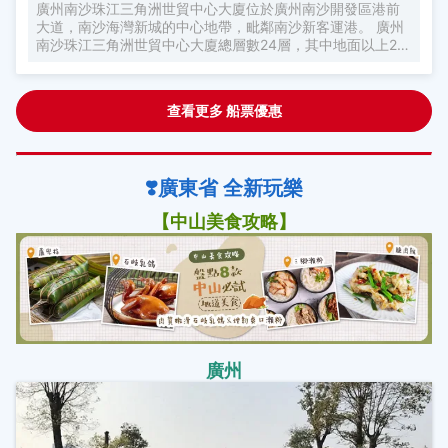
廣州南沙珠江三角洲世貿中心大廈位於廣州南沙開發區港前
大道，南沙海灣新城的中心地帶，毗鄰南沙新客運港。 廣州
南沙珠江三角洲世貿中心大廈總層數24層，其中地面以上22
層，樓高87.71米，總建築面積32642平方米。 大廈以酒店式
服務公寓為主，停車場、展覽廳、會議區域、商務中心、咖
啡廳、泳池、休閒等各類設施齊全；二十一、二層是觀景餐
查看更多 船票優惠
廳，能容納近二百人把酒言歡。 廣州南沙珠江三角洲世貿中
心大廈採用開放式設計，引入大量天然空氣，公寓樓層每層
均有空中花園，採用立體式的綠化佈局。公寓內設計簡約、
高效、現代，先進的網絡支持使無線寬頻覆蓋所有的公共區
❣️廣東省 全新玩樂
域，實現智能化管理，讓您在這裏體驗家一般的便捷，家一
般的温馨。
【中山美食攻略】
廣州