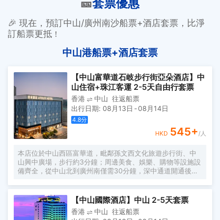
🎫
套票優惠
🎉 現在，預訂中山/廣州南沙船票+酒店套票，比淨
訂船票更抵
！
中山港船票+酒店套票
【中山富華道石岐步行街亞朵酒店】中
山住宿+珠江客運 2-5天自由行套票
香港
中山
往返船票
出行日期
:
08月13日
-
08月14日
4.8
分
545
+
HKD
/人
本店位於中山西區富華道，毗鄰孫文西文化旅遊步行街、中
山興中廣場，步行約3分鐘；周邊美食、娛樂、購物等設施設
備齊全，從中山北到廣州南僅需30分鐘，深中通道開通後，
中山至深圳寶安機場僅30分鐘；酒店以閲讀和屬地攝影為主
題的人文酒店，擁有多種温馨舒適的客房，房內配有普蘭特
系列定製床墊、中央空調、全套高端阿芙精油系列洗浴用
【中山國際酒店】中山 2-5天套票
品、高速光纖、wifi等設施，酒店設有餐廳、健身房、多功能
香港
中山
往返船票
會議廳、洗熨烘乾自助洗衣房及寬敞的閲讀會友書吧，為您