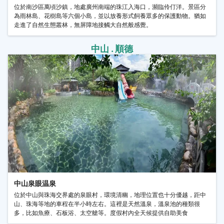
位於南沙區萬頃沙鎮，地處廣州南端的珠江入海口，瀕臨伶仃洋。景區分
為雨林島、花樹島等六個小島，並以放養形式飼養眾多的保護動物。猶如
走進了自然生態叢林，無屏障地接觸大自然般感覺。
中山 . 順德
中山泉眼温泉
位於中山與珠海交界處的泉眼村，環境清幽，地理位置也十分優越，距中
山、珠海等地的車程在半小時左右。這裡是天然溫泉，溫泉池的種類很
多，比如魚療、石板浴、太空艙等。度假村內全天候提供自助美食