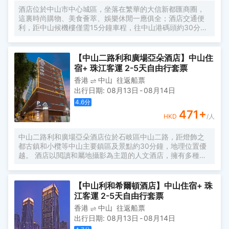
酒店位於中山市中心城區，坐落在繁華的大信新都匯商圈，
這裏時尚購物、美食薈萃、娛樂休閒一應俱全；酒店交通便
利，距中山候機樓僅需15分鐘車程，往中山港碼頭約30分鐘
車程，城軌北站更是近在咫尺。酒店設計風格簡約、新穎、
時尚，114間雅緻客房均採用優質床品和品牌潔具，温馨典
雅，明亮潔淨，置身其間，舒適愜意的氛圍帶您走進寧靜甜
【中山二路利和廣場亞朵酒店】中山住
美的夢鄉；更有精心設計的“童趣親子房”，趣味小帳篷、卡通
宿+ 珠江客運 2-5天自由行套票
玩具、精緻兒童用品...為孩子們的旅途再添驚喜！
香港
中山
往返船票
出行日期
:
08月13日
-
08月14日
4.6
分
471
+
HKD
/人
中山二路利和廣場亞朵酒店位於石岐區中山二路，距燈飾之
都古鎮和小欖等中山主要鎮區及景點約30分鐘，地理位置優
越。 酒店以閲讀和屬地攝影為主題的人文酒店，擁有多種温
馨舒適的客房，房內配有普蘭特系列定製床墊、中央空調、
全套高端阿芙精油系列洗浴用品、100M高速光纖、wifi等設
施。
【中山利和希爾頓酒店】中山住宿+ 珠
江客運 2-5天自由行套票
香港
中山
往返船票
出行日期
:
08月13日
-
08月14日