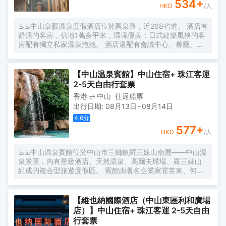
534
+
HKD
/人
♨️♨️中山泉眼温泉度假酒店位於興泉路，近268省道。 酒店有
舒適的客房，佔地1萬多平米，環境優美；日式建築風格的客
房配有獨立私家温泉泡池。 酒店還配有會議中心、餐廳、多
功能廳、露天温泉區（含的網吧、書吧、足球吧、乒乓球
等）。 温泉區設有匯聚各類風格的温泉浴池50餘個，其中主
水區有泉眼神湯泉中泉大浴池一個，各種特色小池有魚療
【中山温泉賓館】中山住宿+ 珠江客運
池、熱石板浴等，還有中藥谷的陳皮池、木爪池、檸檬池。
2-5天自由行套票
更有設計新穎的温泉瀑布、果味幹蒸、中藥浴濕蒸、自生汗
香港
中山
往返船票
蒸沐浴，充滿神祕色彩的溶洞泉，人體皮膚可直接吸收各種
出行日期
:
08月13日
-
08月14日
微量元素。 處於鬧中取靜的觀景亭，俯瞰温泉的一景一致，
伴有古典樂器的演奏，讓舒適感在這裏得到昇華。
4.6
分
577
+
HKD
/人
♨️♨️中山温泉賓館位於中山市三鄉鎮羅三妹山南麓——中山温
泉景區，內有星級酒店、天然温泉、高爾夫球場、羅三妹山
組成的複合型旅遊度假區。 賓館由著名企業家霍英東、何鴻
燊先生等人投資興建，嶺南派建築大師莫伯治先生設計，由
多個各具特色的庭院式園區組成，有翠亨園、中餐廳、國際
會議中心、温泉園等特色園區。 景區擁有的天然温泉是“中國
【維也納國際酒店（中山東區利和廣場
十大温泉”之一，素有“嶺南名湯”的美稱。泉眼温度高達93
店）】中山住宿+ 珠江客運 2-5天自由
度，帶着家人浸浴，可調節身體機能、促進血液循環和新陳
行套票
代謝。 景區內的36洞高爾夫球會是中國內地一家高爾夫球