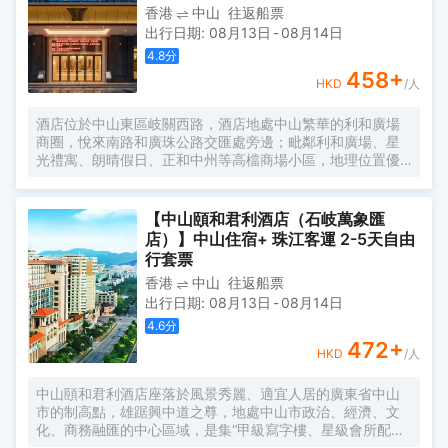
香港
中山
往返船票
會，由兩位舉世聞名的職業球手阿諾龐瑪(Arnold Palmer)和
出行日期
:
08月13日
-
08月14日
積尼告斯(Jack Nicklaus)悉心設計。 景區的羅三妹山是一座
極富紀念意義的名山，景區不可複製的文化底藴和生態環
4.8
分
境，構成了“休閒商務兩相宜、山水湖景齊環繞”的旅遊大格
458
+
HKD
/人
局，是你和家人一同度假放鬆、休閒的世外桃源。
酒店位於中山東區岐關西路，酒店地處中山繁華的利和廣場
商圈，悅來南路和廣珠公路交匯處旁邊；毗鄰利和廣場、星
光禮寓、朗晴假日、正和中州等高檔商場小區，地理位置優
越；酒店周邊配套完善：美食有老地方茶餐廳，岐遇西餐
廳，東北菜，美食一條街；娛樂有靜心沐足、玉軒棋牌；著
名景點有孫中山故居、金鐘湖公園等；酒店周邊交通便利，
【中山頤和君利酒店（石岐萬象匯
廣珠公路從酒店門口貫穿而過，京珠、東線、西線高速出入
店）】中山住宿+ 珠江客運 2-5天自由
口約10分鐘車程，距離中山汽車總站約15分鐘車程；是您商
行套票
務，會展，旅遊，休閒購物，親朋好友接待的上佳選擇。
香港
中山
往返船票
出行日期
:
08月13日
-
08月14日
4.6
分
472
+
HKD
/人
中山頤和君利酒店座落於風景秀麗、適宜人居的廣東省中山
市的制高點，雄踞興中道之尊，地處中山市政治、經濟、文
化、商務融匯的中心區域，是集“甲級寫字樓、星級會所配
套”一體的綜合性現代商務酒店！酒店採用歐洲地中海城堡設