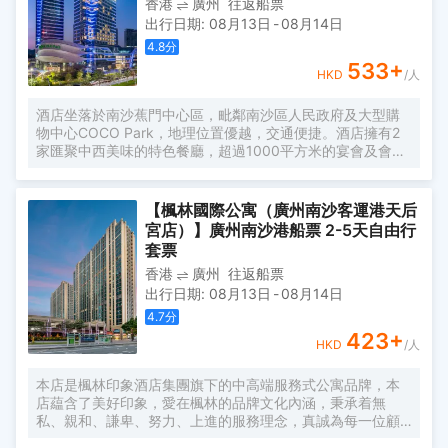
香港
廣州
往返船票
樂，超大屏幕液晶數字電視、特質香氛洗護用品、無線wifi暢
出行日期
:
08月13日
-
08月14日
遊；為您營造舒適温暖而趣味好玩的體驗空間。 同時，設有
商務會議室、早餐廳、健身房、棋牌室及停車場。個性化的
4.8
分
服務理念及專業的管理團隊，為商旅賓客提供優質、高效的
533
+
HKD
/人
服務，是您商旅、洽談、會友的好去處。
酒店坐落於南沙蕉門中心區，毗鄰南沙區人民政府及大型購
物中心COCO Park，地理位置優越，交通便捷。酒店擁有2
家匯聚中西美味的特色餐廳，超過1000平方米的宴會及會議
空間，包括一個800平方米的無柱大宴會廳及2個多功能會議
廳。酒店將致力為賓客提供旅居南沙“星”體驗。
【楓林國際公寓（廣州南沙客運港天后
宮店）】廣州南沙港船票 2-5天自由行
套票
香港
廣州
往返船票
出行日期
:
08月13日
-
08月14日
4.7
分
423
+
HKD
/人
本店是楓林印象酒店集團旗下的中高端服務式公寓品牌，本
店藴含了美好印象，愛在楓林的品牌文化內涵，秉承着無
私、親和、謙卑、努力、上進的服務理念，真誠為每一位顧
客提供細緻周到的服務。 酒店是一家集客房、餐飲、會議型