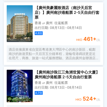
於一體的豪華酒店，是南沙區按酒店裝修建造。酒店座落在
南沙區漾濱路珠江灣FA-3棟，擁有高檔客房，酒店南臨珠
【廣州美豪麗致酒店（南沙天后宮
江，北臨大腳山，交通極其便利。 酒店環境優美，格調高
店）】廣州南沙港船票 2-5天自由行套
雅。客房舒適、豪華，餐飲風味獨特，設施先進的商務中心
票
隨時為您提供周到、快捷的服務。是您商務、會議的理想之
香港
廣州
往返船票
選。
出行日期
:
08月13日
-
08月14日
4.8
分
461
+
HKD
/人
酒店坐擁廣東省自貿區粵港澳大灣區中心的南沙新區，毗鄰
南沙的旅遊景點—天后宮五分鐘車程，遊輪母港碼頭更是近
在咫尺，商務、旅遊一站式服務體驗。酒店由廣州金聯酒店
管理有限公司全資控股，並攜手美豪酒管集團對酒店進行專
業、成熟、高效完善的管理。 酒店輕奢的裝修，舒適温馨的
客房環境，都將為您提供非同一般的體驗。酒店擁有多種裝
【廣州南沙珠江三角洲世貿中心大廈】
修風格的豪華客房，配套的健身房、會議室，洗衣房等設施
廣州南沙港船票 2-5天自由行套票
能全方位滿足您商務、休閒、旅遊、度假的需求。酒店二樓
香港
廣州
往返船票
的自助餐廳，氛圍素雅，讓您遠離喧囂的同時，還可盡情享
出行日期
:
08月13日
-
08月14日
受江海交匯之處的獨特美食。無論您是商旅洽談還是休閒度
假，酒店都將竭力為您打造旅途中完美的休憩之所，帶給您
4.7
分
舒適、愜意的入住體驗。
524
+
HKD
/人