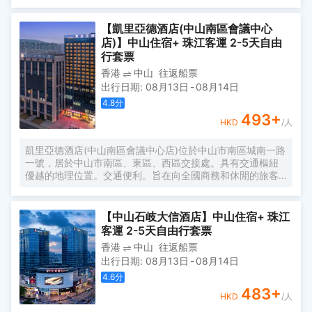
計，飽覽孫中山故鄉的迷人景緻，處處滲透宮廷式貴族氣
息，讓賓客體驗城中獨有的古堡、宮廷式服務。
【凱里亞德酒店(中山南區會議中心
店)】中山住宿+ 珠江客運 2-5天自由
行套票
香港
中山
往返船票
出行日期
:
08月13日
-
08月14日
4.8
分
493
+
HKD
/人
凱里亞德酒店(中山南區會議中心店)位於中山市南區城南一路
一號，居於中山市南區、東區、西區交接處。具有交通樞紐
優越的地理位置。交通便利。旨在向全國商務和休閒的旅客
打造充滿活力、浪漫主義的精彩體驗。 近高檔酒樓、豪華
KTV、沐足、健身房、石岐大信新都匯、悅盈食街、親子王
國約五分鐘車程，距離孫中山步行街、孫中山紀念公園、興
【中山石岐大信酒店】中山住宿+ 珠江
中廣場幻彩摩天輪約3公里，配備露天、地下停車場也為您的
客運 2-5天自由行套票
出行方便提供保障。
香港
中山
往返船票
出行日期
:
08月13日
-
08月14日
4.6
分
483
+
HKD
/人