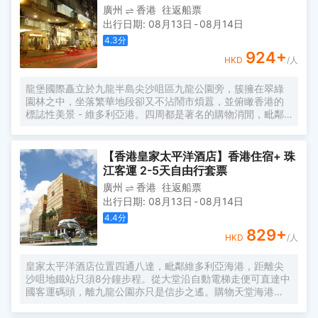
廣州
香港
往返船票
出行日期
:
08月13日
-
08月14日
4.3
分
924
+
HKD
/人
龍堡國際矗立於九龍半島尖沙咀區九龍公園旁，簇擁在翠綠
園林之中，坐落繁華地段卻又不沾鬧市煩囂，並俯瞰香港的
標誌性美景 - 維多利亞港。四周都是著名的購物消閒，毗鄰
栢麗購物大道、海港城等；名聞遐邇的旅遊熱點如玉器巿場
和廟街夜市亦近在咫尺；而且交通網絡四通八達，不論是休
閒觀光或洽談商務，都盡享地利。最鄰近的機場快線九龍站
【香港皇家太平洋酒店】香港住宿+ 珠
只距離龍堡國際五分鐘車程，前往香港國際機場需時大約三
江客運 2-5天自由行套票
十五分鐘車程。
廣州
香港
往返船票
出行日期
:
08月13日
-
08月14日
4.4
分
829
+
HKD
/人
皇家太平洋酒店位置四通八達，毗鄰維多利亞海港，距離尖
沙咀地鐵站只須8分鐘步程。從大堂沿自動電梯走便可直達中
國客運碼頭，離九龍公園亦只是信步之遙。購物天堂海港
城、西九龍文化區內的M+博物館、香港故宮博物館及戲曲中
心、高鐵車站及象徵香港的天星小輪全都近在咫尺。從皇家