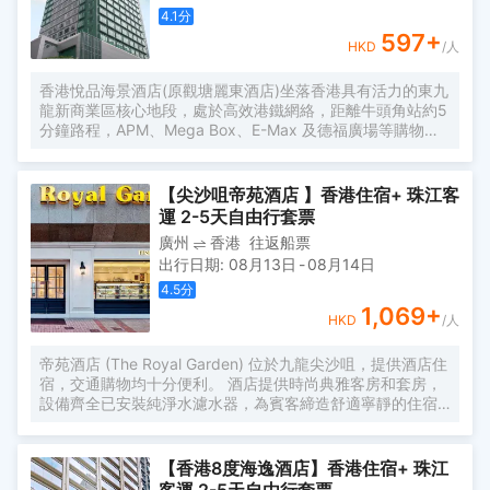
4.1
分
597
+
HKD
/人
香港悅品海景酒店(原觀塘麗東酒店)坐落香港具有活力的東九
龍新商業區核心地段，處於高效港鐵網絡，距離牛頭角站約5
分鐘路程，APM、Mega Box、E-Max 及德福廣場等購物中
心均在咫尺之遙，購物餐飲選擇多不勝數。 酒店地理位置優
越，坐落九龍灣國際展貿中心旁，臨近觀塘海濱長廊，住客
可從酒店高層飽覽維多利亞港的壯麗景色，以及遠眺香港
【尖沙咀帝苑酒店 】香港住宿+ 珠江客
島、啟德郵輪碼頭及鯉魚門的迷人夜景。 酒店樓高31層，提
運 2-5天自由行套票
供伍百餘間寬敞的現代時尚客房及套房，每間客房均配備高
廣州
香港
往返船票
速無線網絡及各種便利的客房設施。
出行日期
:
08月13日
-
08月14日
4.5
分
1,069
+
HKD
/人
帝苑酒店 (The Royal Garden) 位於九龍尖沙咀，提供酒店住
宿，交通購物均十分便利。 酒店提供時尚典雅客房和套房，
設備齊全已安裝純淨水濾水器，為賓客締造舒適寧靜的住宿
體驗。位於18-19樓天際樓層客房採用落地玻璃窗設計，可眺
望部分維多利亞港和香港天際線美景。 帝苑酒店共有七間餐
廳及酒吧，賓客可在多間榮獲獎項的餐廳品嚐美膳佳餚。25
【香港8度海逸酒店】香港住宿+ 珠江
米天際恆温水底音樂泳池以地中海式設計深得賓客喜愛。酒