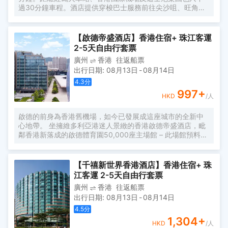
過30分鐘車程。酒店提供穿梭巴士服務前往尖沙咀、旺角
區、機場快線青衣站和香港西九龍站。 香港悅來酒店區內大
型商場林立，令荃灣誠如一個購物天堂。價格比港島及九龍
同類酒店更具性價比。酒店擁有各類客房，為客人帶來無限
【啟德帝盛酒店】香港住宿+ 珠江客運
的舒適和方便。
2-5天自由行套票
廣州
香港
往返船票
出行日期
:
08月13日
-
08月14日
4.3
分
997
+
HKD
/人
啟德的前身為香港舊機場，如今已發展成這座城市的全新中
心地帶。 坐擁維多利亞港迷人景緻的香港啟德帝盛酒店，毗
鄰香港新落成的啟德體育園50,000座主場館 – 此場館預料為
未來主要體育賽事和演唱會場地。從機場前往酒店只需約35
分鐘車程。 全新373客房的啟德帝盛酒店提供相連套房及兩
間配有私人露台的豪華套房，更有獨享10米長私人露天泳池
【千禧新世界香港酒店】香港住宿+ 珠
的海景總統泳池套房，滿足休閒旅客、長期商務旅客及不同
江客運 2-5天自由行套票
類型的旅客需求。酒店設施包括空中酒吧、西班牙川菜全日
廣州
香港
往返船票
餐廳 Siete Ocho（七滋八味）、露天無邊際泳池、100平方
出行日期
:
08月13日
-
08月14日
米健身中心，及雙層挑高的豪華宴會廳。 房間景觀即使在同
一房型內，也可能因房間位置而有所不同；圖片僅供參考。
4.5
分
1,304
+
HKD
/人