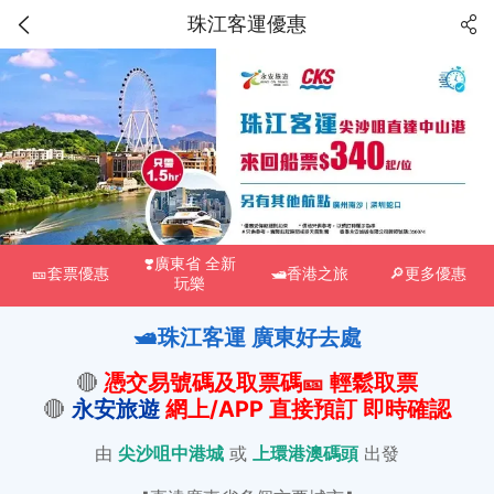
珠江客運優惠
❣️廣東省 全新
🎫套票優惠
🛥️香港之旅
🔎更多優惠
玩樂
🛥️珠江客運 廣東好去處
🔴
憑交易號碼及取票碼
🎫
輕鬆取票
🔴
永安旅遊
網
上/APP 直接預訂 即時確認
由
尖沙咀中港城
或
上環港澳碼頭
出發