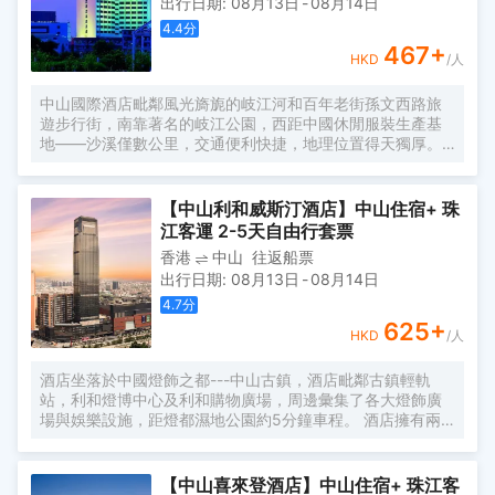
出行日期
:
08月13日
-
08月14日
提供一個自在、放鬆、休憩、充電、會友的居停空間。同時
自然、靜謐、温暖、樸實的入住體驗與您隨行，是您商務及
4.4
分
旅遊出行的上佳選擇。
467
+
HKD
/人
中山國際酒店毗鄰風光旖旎的岐江河和百年老街孫文西路旅
遊步行街，南靠著名的岐江公園，西距中國休閒服裝生產基
地——沙溪僅數公里，交通便利快捷，地理位置得天獨厚。
中山國際酒店擁有精心設計的各式客房和豪華套間，房間均
配備了光纖專線接口，並在全店範圍內實現了免登陸wifi連接
到互聯網，讓閣下商務活動和精彩旅途更加便利紛呈。享
【中山利和威斯汀酒店】中山住宿+ 珠
有“國家特級酒家”和“中華餐飲名店”稱號的中西餐廳，分別經
江客運 2-5天自由行套票
營粵菜、淮揚菜、川菜、以及西餐、日本料理等；位於四樓
香港
中山
往返船票
的“鳴翠園”是市內少有的具有蘇州景觀特色的園林式餐廳；
出行日期
:
08月13日
-
08月14日
中山國際酒店會議設施完備，國際會議廳配有同聲傳譯系
統；各類中、小型會議室是舉辦會議、新聞發佈會、演講、
4.7
分
表演、展覽的場所。康樂服務設施一應俱全。酒店的客運服
625
+
HKD
/人
務快捷安全，各類豪華客車直通香港、澳門和省內等城市；
並配有票務服務、委託代辦、專車接載住客等人性化的服
酒店坐落於中國燈飾之都---中山古鎮，酒店毗鄰古鎮輕軌
務。 中山國際酒店從開業至今，先後接待了加拿大夏博諾議
站，利和燈博中心及利和購物廣場，周邊彙集了各大燈飾廣
長、新加坡黃金輝總統等國際組織官員及數十位中外國家政
場與娛樂設施，距燈都濕地公園約5分鐘車程。 酒店擁有兩
要和知名人士。酒店先後評為“國家旅遊行業高質量等級單
百餘間客房及二十餘間套房，有別於其他商務酒店，中山利
位”、“全國旅遊優質服務先進單位”、“全國星級飯店五十
和威斯汀酒店為賓客打造一個舒適放鬆的居所，幫助他們喚
佳”、“首屆商務人士最喜愛的中國百家商務/度假酒店”……專
醒自我並釋放旅行的倦意。酒店設計風格將燈都特色與威斯
業的服務，備受肯定！
【中山喜來登酒店】中山住宿+ 珠江客