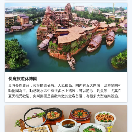
長鹿旅遊休博園
又叫長鹿農莊，位於順德倫教。人氣很高。園內有五大區域，以遊樂園和
動物園為主。動感玩水區中有很多水上拓展，可以游泳、釣魚等，尤其在
夏天很受歡迎。尖叫樂園是喜歡刺激的遊客首選，有很多大型遊樂設施。