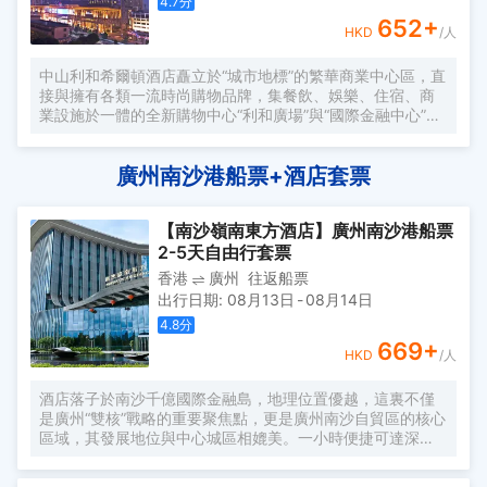
4.7
分
652
+
HKD
/人
中山利和希爾頓酒店矗立於“城市地標”的繁華商業中心區，直
接與擁有各類一流時尚購物品牌，集餐飲、娛樂、住宿、商
業設施於一體的全新購物中心“利和廣場”與“國際金融中心”相
連。
廣州南沙港船票+酒店套票
【南沙嶺南東方酒店】廣州南沙港船票
2-5天自由行套票
香港
廣州
往返船票
出行日期
:
08月13日
-
08月14日
4.8
分
669
+
HKD
/人
酒店落子於南沙千億國際金融島，地理位置優越，這裏不僅
是廣州“雙核”戰略的重要聚焦點，更是廣州南沙自貿區的核心
區域，其發展地位與中心城區相媲美。一小時便捷可達深
圳、香港、澳門等國內主要城市。 酒店的設計匠心獨運，融
入中式古典美學。飄檐承襲古典起翹之韻，整體造型俯瞰如