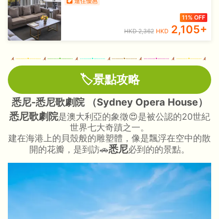
連住優惠
11% OFF
2,105
+
HKD
2,362
HKD
🏷️景點攻略
悉尼-悉尼歌劇院 （Sydney Opera House）
悉尼歌劇院
是澳大利亞的象徵😍是被公認的20世紀
世界七大奇蹟之一。
建在海港上的貝殼般的雕塑體，像是飄浮在空中的散
悉尼
開的花瓣，是到訪🚗
必到的的景點。