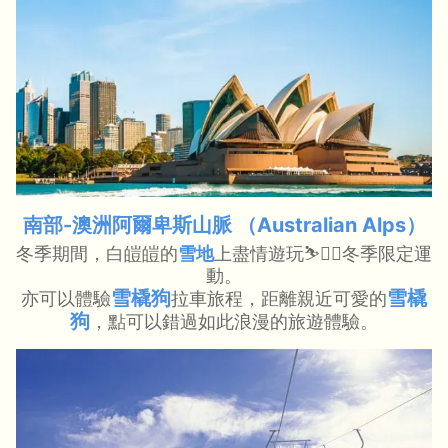
南部-澳洲阿爾卑斯山脈 （Australian Alps）
冬季期間，白皚皚的
雪地
上盡情遊玩⛷️🏂🏻冬季限定運
動。
雪橇狗
雪橇
亦可以體驗
拉車旅程，距離親近可愛的
狗
，點可以錯過如此浪漫的旅遊體驗。