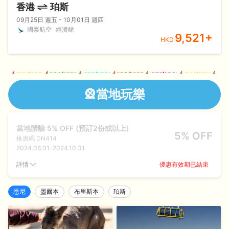
香港
珀斯
09月25日 週五 - 10月01日 週四
國泰航空
經濟艙
9,521
+
HKD
🎡當地玩樂
當地體驗 5% OFF (預訂2份或以上)
5% OFF
推廣碼
DN414
2024.06.01
-
2024.10.31
優惠有效期已結束
詳情
悉尼
墨爾本
布里斯本
珀斯