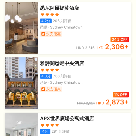
悉尼阿爾提莫酒店
4.2
分
206
則評價
悉尼
·
Sydney Chinatown
永安優惠
34% OFF
2,306
+
HKD
3,516
HKD
雅詩閣悉尼中央酒店
4.3
分
766
則評價
悉尼
·
Sydney Chinatown
永安優惠
1% OFF
2,873
+
HKD
2,921
HKD
APX世界廣場公寓式酒店
4
分
291
則評價