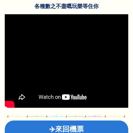
各種數之不盡嘅玩樂等住你
✈️來回機票