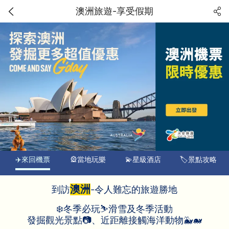
澳洲旅遊-享受假期
✈️來回機票
🎡當地玩樂
💫星級酒店
🏷️景點攻略
澳洲
到訪
-令人難忘的旅遊勝地
❄️冬季必玩⛷️滑雪及冬季活動
發掘觀光景點📷、近距離接觸海洋動物🐳🐋