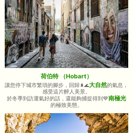
荷伯特 （Hobart）
大自然
讓您停下城市繁瑣的腳步，回歸
的氣息，
🌲🌊
感受這片醉人美景。
南極光
於冬季到訪運氣好的話，還能夠捕捉得到💙
的極致美態。