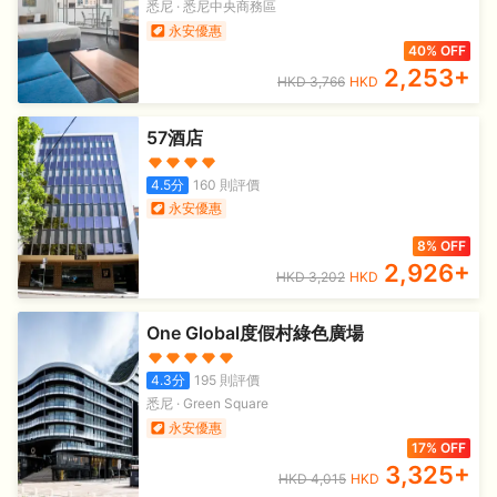
悉尼
·
悉尼中央商務區
永安優惠
40% OFF
2,253
+
HKD
3,766
HKD
57酒店
4.5
分
160
則評價
永安優惠
8% OFF
2,926
+
HKD
3,202
HKD
One Global度假村綠色廣場
4.3
分
195
則評價
悉尼
·
Green Square
永安優惠
17% OFF
3,325
+
HKD
4,015
HKD