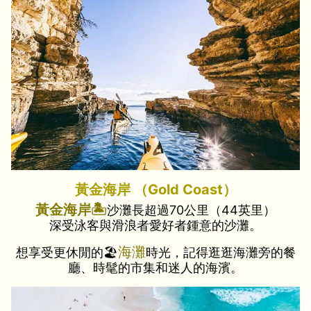
黃金海岸 （Gold Coast）
黃金海岸🏝️
沙灘長超過70公里（44英里）
深受泳客與滑浪者愛好者鍾意的沙灘。
海灘
想享受更休閒的🏖️
時光，記得逛逛海灘旁的餐
廳、時髦的市集和迷人的海濱。