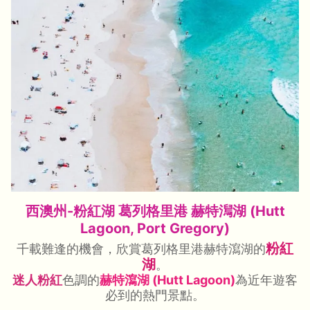
西澳州-粉紅湖 葛列格里港 赫特澙湖 (Hutt
Lagoon, Port Gregory)
粉紅
千載難逢的機會，欣賞葛列格里港赫特瀉湖的
湖
。
迷人粉紅
色調的
赫特瀉湖 (Hutt Lagoon)
為近年遊客
必到的熱門景點。