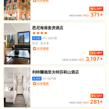
永安優惠
16% OFF
371
+
HKD
446
HKD
悉尼海港套房酒店
4.2
分
451
則評價
悉尼
·
達令港
永安優惠
13% OFF
3,197
+
HKD
3,699
HKD
利特爾德里夫特莎莉山酒店
4.4
分
30
則評價
永安優惠
6% OFF
281
+
HKD
299
HKD