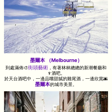
墨爾本 （Melbourne）
街頭藝術
到處滿佈🎨
，有著林林總總的新潮餐廳和
🍷酒吧。
於天台酒吧中，一邊品嚐甜膩的雞尾酒，一邊欣賞🌆
墨爾本
的城市美景。