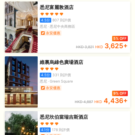
悉尼富麗敦酒店
4.5
分
807
則評價
悉尼
·
悉尼中央商務區
永安優惠
5% OFF
3,625
+
HKD
3,821
HKD
維裏烏綠色廣場酒店
4.5
分
331
則評價
悉尼
·
Green Square
永安優惠
9% OFF
4,436
+
HKD
4,887
HKD
悉尼坎伯當瑞吉斯酒店
4.1
分
178
則評價