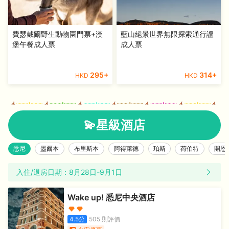
費瑟戴爾野生動物園門票+漢
藍山絕景世界無限探索通行證
堡午餐成人票
成人票
295
+
314
+
HKD
HKD
💫星級酒店
悉尼
墨爾本
布里斯本
阿得萊德
珀斯
荷伯特
開恩
入住/退房日期：
8月28日
-
9月1日
Wake up! 悉尼中央酒店
4.5
分
505
則評價