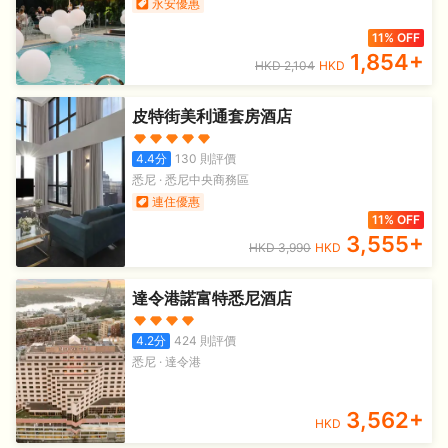
永安優惠
11% OFF
1,854
+
HKD
2,104
HKD
皮特街美利通套房酒店
4.4
分
130
則評價
悉尼
·
悉尼中央商務區
連住優惠
11% OFF
3,555
+
HKD
3,990
HKD
達令港諾富特悉尼酒店
4.2
分
424
則評價
悉尼
·
達令港
3,562
+
HKD