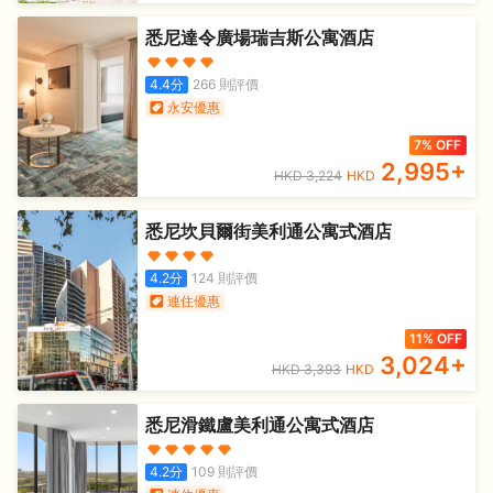
悉尼達令廣場瑞吉斯公寓酒店
4.4
分
266
則評價
永安優惠
7% OFF
2,995
+
HKD
3,224
HKD
悉尼坎貝爾街美利通公寓式酒店
4.2
分
124
則評價
連住優惠
11% OFF
3,024
+
HKD
3,393
HKD
悉尼滑鐵盧美利通公寓式酒店
4.2
分
109
則評價